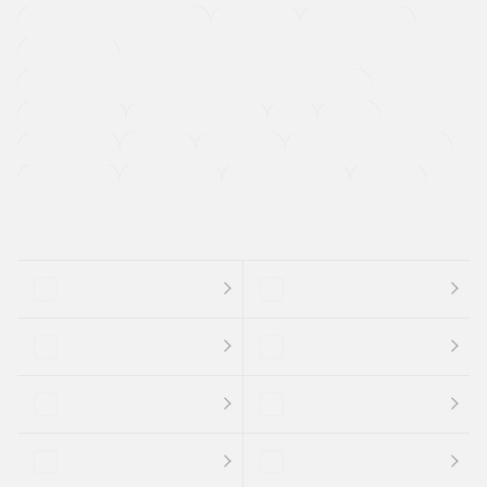
メーカー系販売店取り扱い車
修復歴無し
アルミホイール
寒冷地仕様車
過給機設定モデル（ターボ・スーパーチャージャーなど)
ETC
CDプレーヤー
カーナビゲーション
禁煙車
法定整備付き
保証付き
エアバッグ
ディスチャージドランプ
支払総顔あり
クーポンあり
車両品質評価書付
新着車両