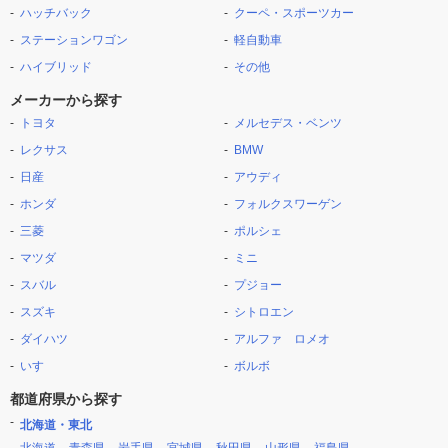
ハッチバック
クーペ・スポーツカー
ステーションワゴン
軽自動車
ハイブリッド
その他
メーカーから探す
トヨタ
メルセデス・ベンツ
レクサス
BMW
日産
アウディ
ホンダ
フォルクスワーゲン
三菱
ポルシェ
マツダ
ミニ
スバル
プジョー
スズキ
シトロエン
ダイハツ
アルファ ロメオ
いすゞ
ボルボ
都道府県から探す
北海道・東北