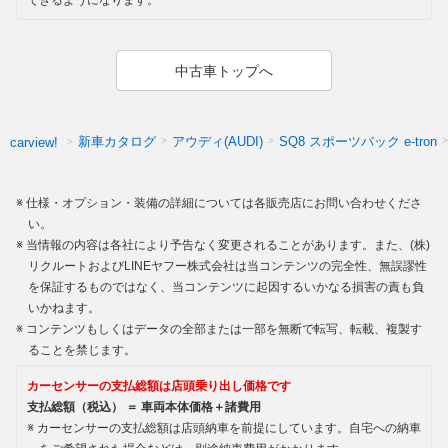
できるようになります。
中古車トップへ
新車カタログ
アウディ(AUDI)
SQ8 スポーツバック e-tron
carview!
仕様・オプション・装備の詳細については各販売店にお問い合わせくださ
い。
当情報の内容は各社により予告なく変更されることがあります。また、(株)
リクルートおよびLINEヤフー株式会社は当コンテンツの完全性、無誤謬性
を保証するものではなく、当コンテンツに起因するいかなる損害の責も負
いかねます。
コンテンツもしくはデータの全部または一部を無断で転写、転載、複製す
ることを禁じます。
カーセンサーの支払総額は店頭乗り出し価格です
支払総額（税込） ＝ 車両本体価格＋諸費用
カーセンサーの支払総額は店頭納車を前提にしています。自宅への納車