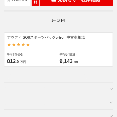
料
1
〜
1
/
1
件
アウディ SQ8スポーツバックe-tron 中古車相場
平均本体価格：
平均走行距離：
812
9,143
.0
万円
km