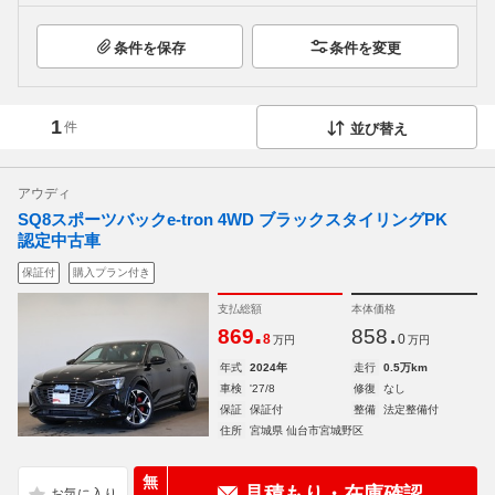
条件を保存
条件を変更
1
件
並び替え
アウディ
SQ8スポーツバックe-tron 4WD ブラックスタイリングPK
認定中古車
保証付
購入プラン付き
支払総額
本体価格
.
.
869
858
8
0
万円
万円
年式
2024年
走行
0.5万km
車検
'27/8
修復
なし
保証
保証付
整備
法定整備付
住所
宮城県 仙台市宮城野区
無
見積もり・在庫確認