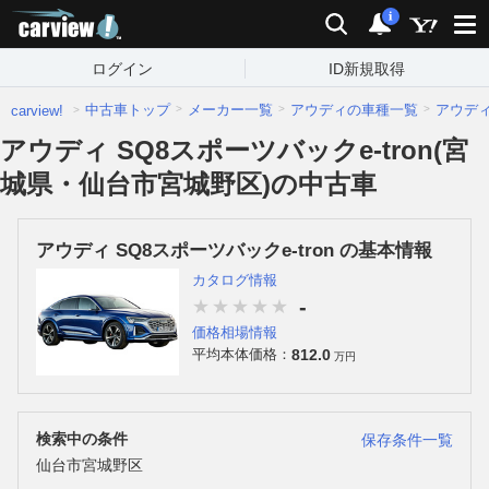
carview!
検索
通知
i
ログイン
ID新規取得
中古車トップ
メーカー一覧
アウディの車種一覧
アウデ
carview!
アウディ SQ8スポーツバックe-tron(宮
城県・仙台市宮城野区)の中古車
アウディ SQ8スポーツバックe-tron の基本情報
カタログ情報
-
価格相場情報
812.0
平均本体価格：
万円
検索中の条件
保存条件一覧
仙台市宮城野区