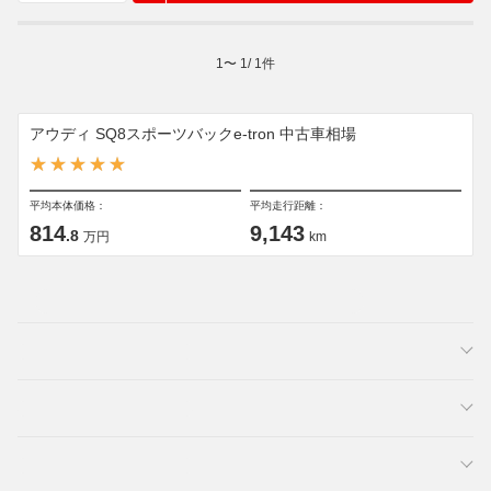
1
〜
1
/
1
件
アウディ SQ8スポーツバックe-tron 中古車相場
平均本体価格：
平均走行距離：
814
9,143
.8
万円
km