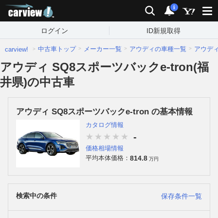
carview!
検索
通知
i
ログイン
ID新規取得
中古車トップ
メーカー一覧
アウディの車種一覧
アウデ
carview!
アウディ SQ8スポーツバックe-tron(福
井県)の中古車
アウディ SQ8スポーツバックe-tron の基本情報
カタログ情報
-
価格相場情報
814.8
平均本体価格：
万円
検索中の条件
保存条件一覧