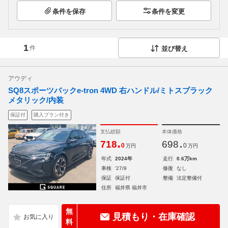
条件を保存
条件を変更
1
件
並び替え
アウディ
SQ8スポーツバックe-tron 4WD 右ハンドル/ミトスブラック
メタリック/内装
保証付
購入プラン付き
支払総額
本体価格
.
.
718
698
0
0
万円
万円
年式
2024年
走行
0.6万km
車検
'27/9
修復
なし
保証
保証付
整備
法定整備付
住所
福井県 福井市
無
見積もり・在庫確認
料