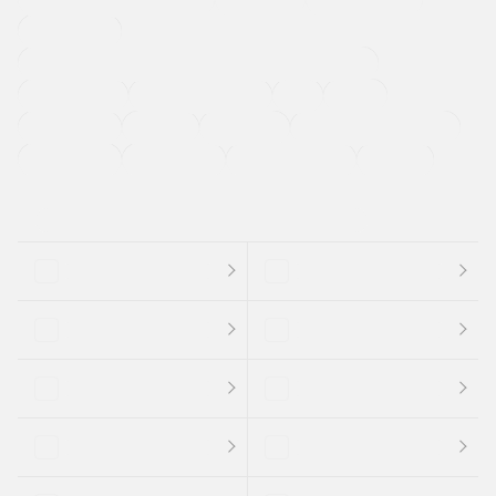
寒冷地仕様車
過給機設定モデル（ターボ・スーパーチャージャーなど)
ETC
CDプレーヤー
カーナビゲーション
禁煙車
法定整備付き
保証付き
エアバッグ
ディスチャージドランプ
支払総顔あり
クーポンあり
車両品質評価書付
新着車両