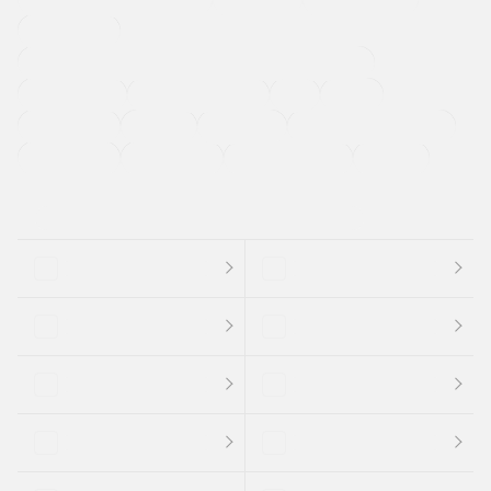
寒冷地仕様車
過給機設定モデル（ターボ・スーパーチャージャーなど)
ETC
CDプレーヤー
カーナビゲーション
禁煙車
法定整備付き
保証付き
エアバッグ
ディスチャージドランプ
支払総顔あり
クーポンあり
車両品質評価書付
新着車両