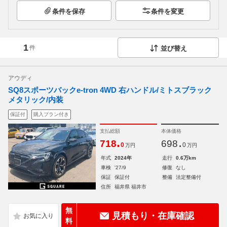
条件を保存
条件を変更
1
件
並び替え
アウディ
SQ8スポーツバックe-tron 4WD 右ハンドル/ミトスブラック
メタリック/内装
保証付
購入プラン付き
支払総額
本体価格
.
.
718
698
0
0
万円
万円
年式
2024年
走行
0.6万km
車検
'27/9
修復
なし
保証
保証付
整備
法定整備付
住所
福井県 福井市
無
見積もり・在庫確認
料