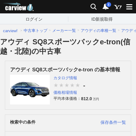
carview!
検索
通知
i
ログイン
ID新規取得
中古車トップ
メーカー一覧
アウディの車種一覧
アウデ
carview!
アウディ SQ8スポーツバックe-tron(信
越・北陸)の中古車
アウディ SQ8スポーツバックe-tron の基本情報
カタログ情報
-
価格相場情報
812.0
平均本体価格：
万円
検索中の条件
保存条件一覧