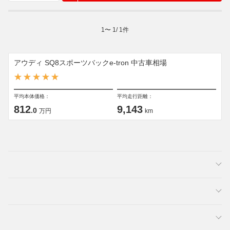
1
〜
1
/
1
件
アウディ SQ8スポーツバックe-tron 中古車相場
平均本体価格：
平均走行距離：
812
9,143
.0
万円
km