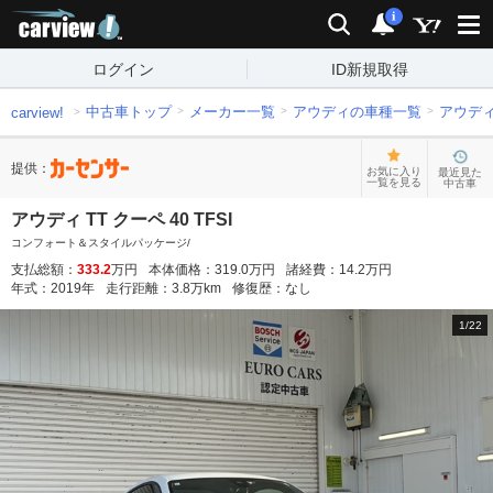
carview!
検索
通知
i
ログイン
ID新規取得
中古車トップ
メーカー一覧
アウディの車種一覧
アウデ
carview!
提供：
お気に入り
最近見た
一覧を見る
中古車
アウディ TT クーペ 40 TFSI
コンフォート＆スタイルパッケージ/
支払総額：
333.2
万円
本体価格：
319.0
万円
諸経費：
14.2
万円
年式：
2019
年
走行距離：
3.8
万km
修復歴：
なし
1
/
22