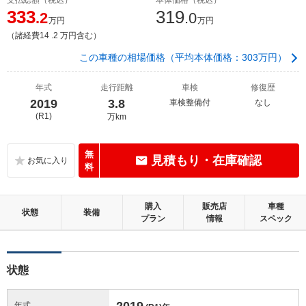
333
319
.2
.0
万円
万円
（諸経費14 .2 万円含む）
この車種の相場価格（平均本体価格：303万円）
年式
走行距離
車検
修復歴
2019
3.8
車検整備付
なし
(R1)
万km
無
見積もり・在庫確認
料
購入
販売店
車種
状態
装備
プラン
情報
スペック
状態
2019
年式