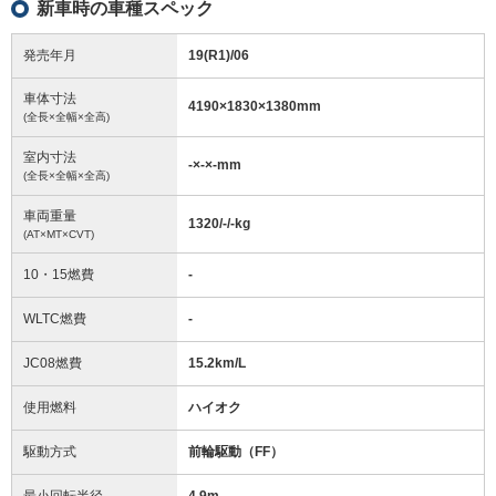
新車時の車種スペック
発売年月
19(R1)/06
車体寸法
4190
×
1830
×
1380
mm
(全長×全幅×全高)
室内寸法
-
×
-
×
-
mm
(全長×全幅×全高)
車両重量
1320/-/-
kg
(AT×MT×CVT)
10・15燃費
-
WLTC燃費
-
JC08燃費
15.2km/L
使用燃料
ハイオク
駆動方式
前輪駆動（FF）
最小回転半径
4.9
m