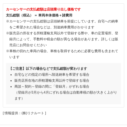
カーセンサーの支払総額は店頭乗り出し価格です
支払総額（税込） ＝ 車両本体価格＋諸費用
※カーセンサーの支払総額は店頭納車を前提にしています。自宅への納車
をご希望された場合などは、別途納車費用がかかります
※販売店の所在する所轄運輸支局以外で登録する際や、車の定置場所、登
録月によって、手数料や税金の額が異なる場合があります。詳しくは販
売店にお問合せください
※車検の切れた車両の場合、車検を取得するために必要な費用も含まれて
います
【ご注意】以下の場合などで支払総額が変わります
自宅などの指定の場所へ陸送納車を希望する場合
販売店所在地の所轄運輸支局以外で登録する場合
商談～契約～登録の間に「登録月」がずれる場合
（登録月が3月から4月にずれる場合は自動車税の額が大きく上がり
ます）
[ 情報提供：(株)リクルート ]