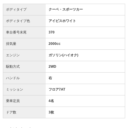
ボディタイプ
クーペ・スポーツカー
ボディタイプ色
アイビスホワイト
車台番号末尾
370
排気量
2000cc
エンジン
ガソリン(ハイオク)
駆動方式
2WD
ハンドル
右
ミッション
フロア7AT
乗車定員
4名
ドア数
3枚