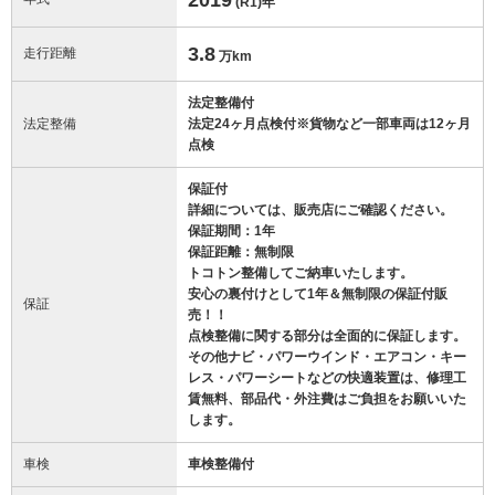
(R1)
年
3.8
走行距離
万km
法定整備付
法定整備
法定24ヶ月点検付※貨物など一部車両は12ヶ月
点検
保証付
詳細については、販売店にご確認ください。
保証期間：1年
保証距離：無制限
トコトン整備してご納車いたします。
安心の裏付けとして1年＆無制限の保証付販
保証
売！！
点検整備に関する部分は全面的に保証します。
その他ナビ・パワーウインド・エアコン・キー
レス・パワーシートなどの快適装置は、修理工
賃無料、部品代・外注費はご負担をお願いいた
します。
車検
車検整備付