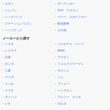
セダン
オープンカー
ミニバン
SUV・クロカン
ハッチバック
クーペ・スポーツカー
ステーションワゴン
軽自動車
ハイブリッド
その他
メーカーから探す
トヨタ
メルセデス・ベンツ
レクサス
BMW
日産
アウディ
ホンダ
フォルクスワーゲン
三菱
ポルシェ
マツダ
ミニ
スバル
プジョー
スズキ
シトロエン
ダイハツ
アルファ ロメオ
いすゞ
ボルボ