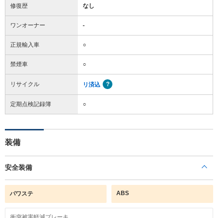
修復歴
なし
ワンオーナー
-
正規輸入車
○
禁煙車
○
リサイクル
リ済込
定期点検記録簿
○
装備
安全装備
ABS
パワステ
衝突被害軽減ブレーキ