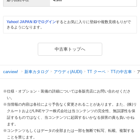
Yahoo! JAPAN IDでログイン
するとお気に入りに登録や複数見積もりがで
きるようになります。
中古車トップへ
新車カタログ
アウディ(AUDI)
TT クーペ
TTの中古車
carview!
※仕様・オプション・装備の詳細については各販売店にお問い合わせくださ
い。
※当情報の内容は各社により予告なく変更されることがあります。また、(株)リ
クルートおよびLINEヤフー株式会社は当コンテンツの完全性、無誤謬性を保
証するものではなく、当コンテンツに起因するいかなる損害の責も負いかね
ます。
※コンテンツもしくはデータの全部または一部を無断で転写、転載、複製する
ことを禁じます。