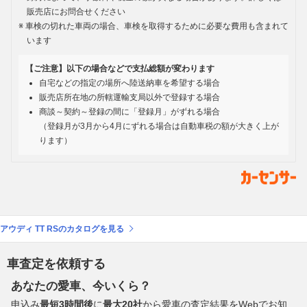
販売店にお問合せください
車検の切れた車両の場合、車検を取得するために必要な費用も含まれて
います
【ご注意】以下の場合などで支払総額が変わります
自宅などの指定の場所へ陸送納車を希望する場合
販売店所在地の所轄運輸支局以外で登録する場合
商談～契約～登録の間に「登録月」がずれる場合
（登録月が3月から4月にずれる場合は自動車税の額が大きく上が
ります）
アウディ TT RSのカタログを見る
車査定を依頼する
あなたの愛車、今いくら？
申込み
最短3時間後
に
最大20社
から愛車の査定結果をWebでお知