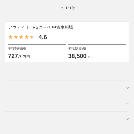
1
〜
1
/
1
件
アウディ TT RSクーペ 中古車相場
4.6
平均本体価格：
平均走行距離：
727
38,500
.7
万円
km