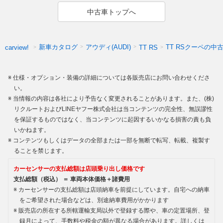
中古車トップへ
新車カタログ
アウディ(AUDI)
TT RSクーペの中
carview!
TT RS
仕様・オプション・装備の詳細については各販売店にお問い合わせくださ
い。
当情報の内容は各社により予告なく変更されることがあります。また、(株)
リクルートおよびLINEヤフー株式会社は当コンテンツの完全性、無誤謬性
を保証するものではなく、当コンテンツに起因するいかなる損害の責も負
いかねます。
コンテンツもしくはデータの全部または一部を無断で転写、転載、複製す
ることを禁じます。
カーセンサーの支払総額は店頭乗り出し価格です
支払総額（税込） ＝ 車両本体価格＋諸費用
カーセンサーの支払総額は店頭納車を前提にしています。自宅への納車
をご希望された場合などは、別途納車費用がかかります
販売店の所在する所轄運輸支局以外で登録する際や、車の定置場所、登
録月によって、手数料や税金の額が異なる場合があります。詳しくは