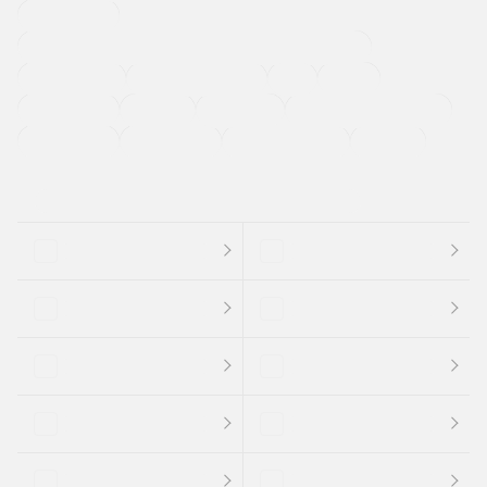
寒冷地仕様車
過給機設定モデル（ターボ・スーパーチャージャーなど)
ETC
CDプレーヤー
カーナビゲーション
禁煙車
法定整備付き
保証付き
エアバッグ
ディスチャージドランプ
支払総顔あり
クーポンあり
車両品質評価書付
新着車両