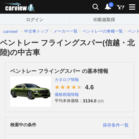
carview!
検索
通知
i
ログイン
ID新規取得
中古車トップ
メーカー一覧
ベントレーの車種一覧
ベン
carview!
ベントレー フライングスパー(信越・北
陸)の中古車
ベントレー フライングスパー の基本情報
カタログ情報
4.6
価格相場情報
3134.0
平均本体価格：
万円
検索中の条件
保存条件一覧