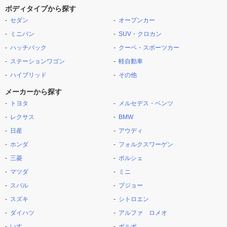
ボディタイプから探す
セダン
オープンカー
ミニバン
SUV・クロカン
ハッチバック
クーペ・スポーツカー
ステーションワゴン
軽自動車
ハイブリッド
その他
メーカーから探す
トヨタ
メルセデス・ベンツ
レクサス
BMW
日産
アウディ
ホンダ
フォルクスワーゲン
三菱
ポルシェ
マツダ
ミニ
スバル
プジョー
スズキ
シトロエン
ダイハツ
アルファ ロメオ
いすゞ
ボルボ