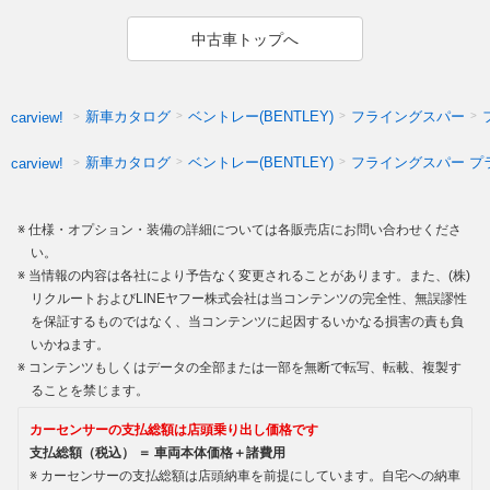
中古車トップへ
新車カタログ
ベントレー(BENTLEY)
フライングスパー
carview!
新車カタログ
ベントレー(BENTLEY)
フライングスパー プ
carview!
仕様・オプション・装備の詳細については各販売店にお問い合わせくださ
い。
当情報の内容は各社により予告なく変更されることがあります。また、(株)
リクルートおよびLINEヤフー株式会社は当コンテンツの完全性、無誤謬性
を保証するものではなく、当コンテンツに起因するいかなる損害の責も負
いかねます。
コンテンツもしくはデータの全部または一部を無断で転写、転載、複製す
ることを禁じます。
カーセンサーの支払総額は店頭乗り出し価格です
支払総額（税込） ＝ 車両本体価格＋諸費用
カーセンサーの支払総額は店頭納車を前提にしています。自宅への納車