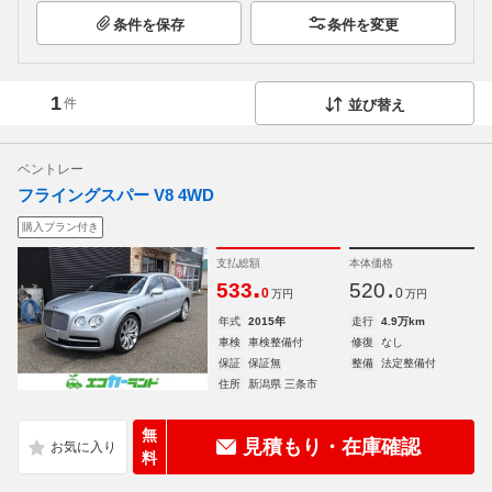
条件を保存
条件を変更
1
件
並び替え
ベントレー
フライングスパー V8 4WD
購入プラン付き
支払総額
本体価格
.
.
533
520
0
0
万円
万円
年式
2015年
走行
4.9万km
車検
車検整備付
修復
なし
保証
保証無
整備
法定整備付
住所
新潟県 三条市
無
見積もり・在庫確認
料