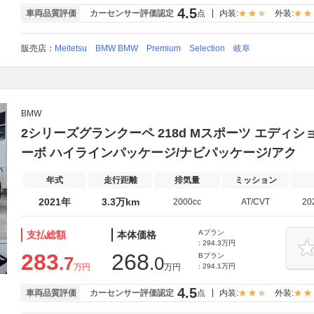
4.5
車両品質評価
カーセンサー評価認定
点
内装:
外装:
販売店：
Meitetsu BMW BMW Premium Selection 岐阜
BMW
2シリーズグランクーペ 218d Mスポーツ エディ
ーボ ハイラインパッケージ/ナビパッケージ/アク
年式
走行距離
排気量
ミッション
2021年
3.3万km
2000cc
AT/CVT
20
Aプラン
支払総額
本体価格
: 294.3万円
283
268
Bプラン
.7
.0
万円
万円
: 294.1万円
4.5
車両品質評価
カーセンサー評価認定
点
内装:
外装: