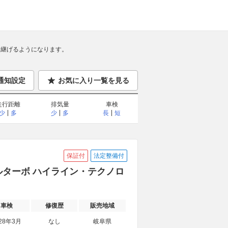
継げるようになります。
通知設定
お気に入り一覧を見る
走行距離
排気量
車検
少
多
少
多
長
短
保証付
法定整備付
ゼルターボ ハイライン・テクノロ
車検
修復歴
販売地域
28年3月
なし
岐阜県