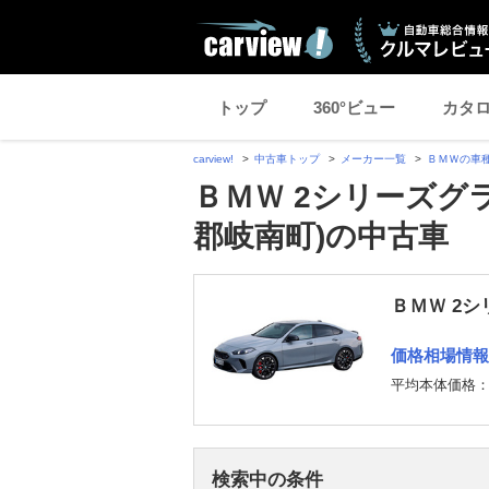
トップ
360°ビュー
カタ
carview!
中古車トップ
メーカー一覧
ＢＭＷの車
ＢＭＷ 2シリーズグ
郡岐南町)の中古車
ＢＭＷ 2
価格相場情報
平均本体価格
検索中の条件