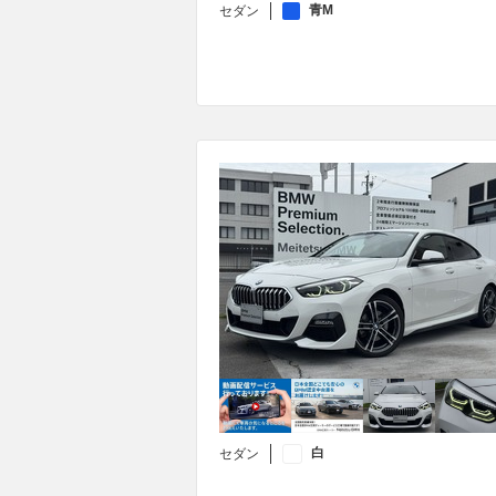
青M
セダン
白
セダン