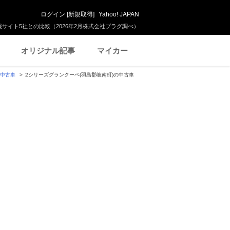
ログイン
[
新規取得
]
Yahoo! JAPAN
サイト5社との比較（2026年2月株式会社プラグ調べ）
オリジナル記事
マイカー
の中古車
2シリーズグランクーペ(羽島郡岐南町)の中古車