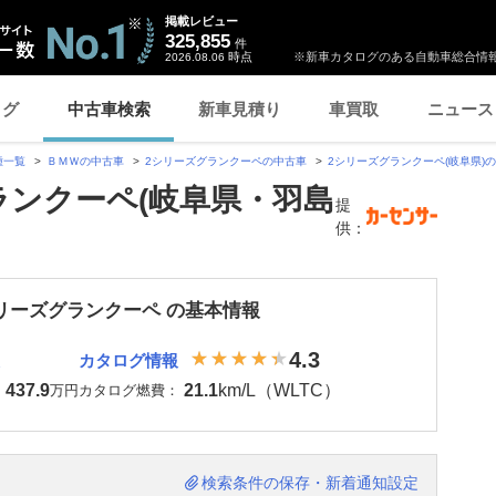
掲載レビュー
325,855
件
時点
※新車カタログのある自動車総合情報
2026.08.06
ログ
中古車検索
新車見積り
車買取
ニュース
種一覧
ＢＭＷの中古車
2シリーズグランクーペの中古車
2シリーズグランクーペ(岐阜県)
ランクーペ(岐阜県・羽島
提
供：
シリーズグランクーペ の基本情報
4.3
カタログ情報
437.9
21.1
km/L（WLTC）
：
万円
カタログ燃費：
検索条件の保存・新着通知設定