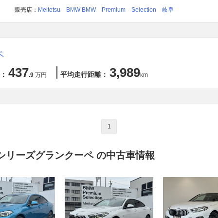
販売店：
Meitetsu BMW BMW Premium Selection 岐阜
ペ
437
3,989
：
平均走行距離：
.9
万円
km
1
2シリーズグランクーペ の中古車情報