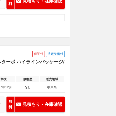
見積もり・在庫確認
料
保証付
法定整備付
ゼルターボ ハイラインパッケージ/
車検
修復歴
販売地域
27年12月
なし
岐阜県
無
見積もり・在庫確認
料