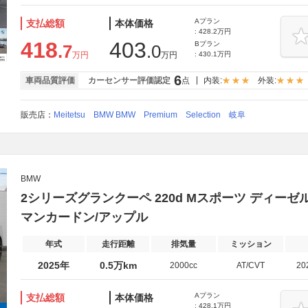
Aプラン
支払総額
本体価格
: 428.2万円
418
403
Bプラン
.7
.0
万円
万円
: 430.1万円
6
車両品質評価
カーセンサー評価認定
点
内装:
外装:
販売店：
Meitetsu BMW BMW Premium Selection 岐阜
BMW
2シリーズグランクーペ 220d Mスポーツ ディーゼ
マンカードン/アップル
年式
走行距離
排気量
ミッション
2025年
0.5万km
2000cc
AT/CVT
20
Aプラン
支払総額
本体価格
: 428.1万円