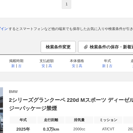
1
ログイン
するとスマートフォンなど他の端末でも保存したお気に入りや検索条件が引き
検索条件変更
検索条件の保存・新着
掲載時期
支払総額
本体価格
年式
新
古
安
高
安
高
新
古
BMW
2シリーズグランクーペ 220d Mスポーツ ディー
ジーパッケージ禁煙
年式
走行距離
排気量
ミッション
2025年
0.3万km
2000cc
AT/CVT
20