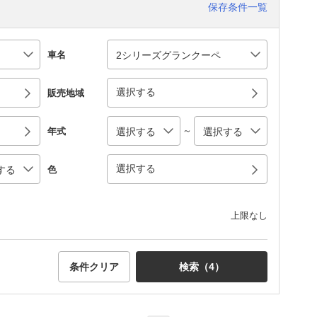
保存条件一覧
車名
選択する
販売地域
～
年式
選択する
色
上限なし
条件クリア
検索（
4
）