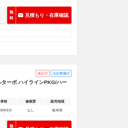
無
見積もり・在庫確認
料
保証付
法定整備付
ルターボ ハイラインPKG/ハー
車検
修復歴
販売地域
28年8月
なし
岐阜県
無