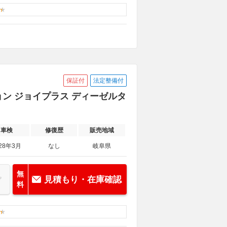
保証付
法定整備付
ション ジョイプラス ディーゼルタ
車検
修復歴
販売地域
28年3月
なし
岐阜県
無
見積もり・在庫確認
料