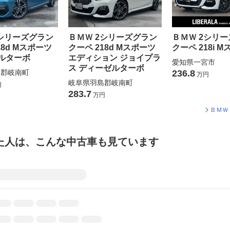
2シリーズグラン
ＢＭＷ 2シリーズグラン
ＢＭＷ 2シリ
18d Mスポーツ
クーペ 218d Mスポーツ
クーペ 218i 
ルターボ
エディション ジョイプラ
愛知県一宮市
ス ディーゼルターボ
島郡岐南町
236.8
万円
岐阜県羽島郡岐南町
円
283.7
万円
ＢＭＷ
た人は、こんな中古車も見ています