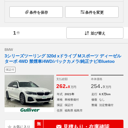
条件を保存
条件を変更
1
件
並び替え
BMW
3シリーズツーリング 320d xドライブ Mスポーツ ディーゼル
ターボ 4WD 禁煙車/4WD/バックカメラ/純正ナビ/Bluetoo
保証付
支払総額
本体価格
.
.
262
254
8
9
万円
万円
年式
2021年
走行
6.9万km
車検
車検整備付
修復
なし
保証
保証付
整備
法定整備付
住所
福島県 福島市
無
見積もり・在庫確認