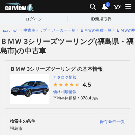
carview!
検索
通知
i
ログイン
ID新規取得
中古車トップ
メーカー一覧
ＢＭＷの車種一覧
ＢＭＷの
carview!
ＢＭＷ 3シリーズツーリング(福島県・福
島市)の中古車
ＢＭＷ 3シリーズツーリング の基本情報
カタログ情報
4.5
価格相場情報
378.4
平均本体価格：
万円
検索中の条件
保存条件一覧
福島市