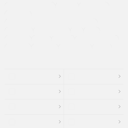
メーカー系販売店取り扱い車
修復歴無し
アルミホイール
寒冷地仕様車
過給機設定モデル（ターボ・スーパーチャージャーなど)
ETC
CDプレーヤー
カーナビゲーション
禁煙車
法定整備付き
保証付き
エアバッグ
ディスチャージドランプ
支払総顔あり
クーポンあり
車両品質評価書付
新着車両