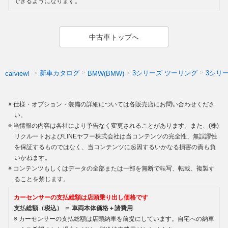
できるようになります。
中古車トップへ
新車カタログ
3シリーズ ツーリング
3シリ
carview!
BMW(BMW)
仕様・オプション・装備の詳細については各販売店にお問い合わせくださ
い。
当情報の内容は各社により予告なく変更されることがあります。また、(株)
リクルートおよびLINEヤフー株式会社は当コンテンツの完全性、無誤謬性
を保証するものではなく、当コンテンツに起因するいかなる損害の責も負
いかねます。
コンテンツもしくはデータの全部または一部を無断で転写、転載、複製す
ることを禁じます。
カーセンサーの支払総額は店頭乗り出し価格です
支払総額（税込） ＝ 車両本体価格＋諸費用
カーセンサーの支払総額は店頭納車を前提にしています。自宅への納車