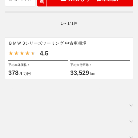
料
1
〜
1
/
1
件
ＢＭＷ 3シリーズツーリング 中古車相場
4.5
平均本体価格：
平均走行距離：
378
33,529
.4
万円
km