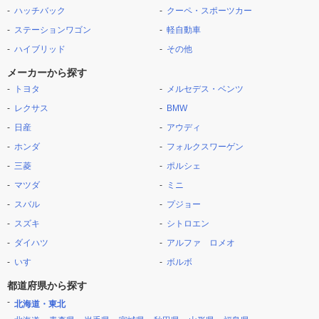
ハッチバック
クーペ・スポーツカー
ステーションワゴン
軽自動車
ハイブリッド
その他
メーカーから探す
トヨタ
メルセデス・ベンツ
レクサス
BMW
日産
アウディ
ホンダ
フォルクスワーゲン
三菱
ポルシェ
マツダ
ミニ
スバル
プジョー
スズキ
シトロエン
ダイハツ
アルファ ロメオ
いすゞ
ボルボ
都道府県から探す
北海道・東北