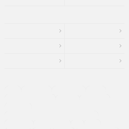
４ＷＤ
定期点検記録簿
ワンオーナーカー
福祉車両
メーカー系販売店取り扱い車
修復歴無し
アルミホイール
寒冷地仕様車
過給機設定モデル（ターボ・スーパーチャージャーなど)
ETC
CDプレーヤー
カーナビゲーション
禁煙車