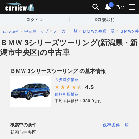
carview!
検索
通知
i
ログイン
ID新規取得
中古車トップ
メーカー一覧
ＢＭＷの車種一覧
ＢＭＷの
carview!
ＢＭＷ 3シリーズツーリング(新潟県・新
潟市中央区)の中古車
ＢＭＷ 3シリーズツーリング の基本情報
カタログ情報
4.5
価格相場情報
380.0
平均本体価格：
万円
検索中の条件
保存条件一覧
新潟市中央区