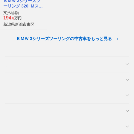
ＢＭＷ 3シリーズツ
ーリング 320i Mスポ
ーツ
支払総額
194
.8
万円
新潟県新潟市東区
ＢＭＷ 3シリーズツーリングの中古車をもっと見る