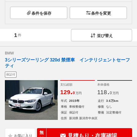
条件を保存
条件を変更
1
件
並び替え
BMW
3シリーズツーリング 320d 禁煙車 インテリジェントセーフ
ティ
保証付
支払総額
本体価格
.
.
129
118
0
0
万円
万円
年式
2015年
走行
3.6万km
車検
車検整備付
修復
なし
保証
保証付
整備
法定整備付
住所
新潟県 新潟市中央区
無
見積もり・在庫確認