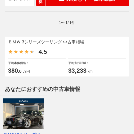
料
1
〜
1
/
1
件
ＢＭＷ 3シリーズツーリング 中古車相場
4.5
平均本体価格：
平均走行距離：
380
33,233
.0
万円
km
あなたにおすすめの中古車情報