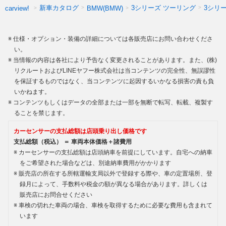
新車カタログ
3シリーズ ツーリング
3シリ
carview!
BMW(BMW)
仕様・オプション・装備の詳細については各販売店にお問い合わせくださ
い。
当情報の内容は各社により予告なく変更されることがあります。また、(株)
リクルートおよびLINEヤフー株式会社は当コンテンツの完全性、無誤謬性
を保証するものではなく、当コンテンツに起因するいかなる損害の責も負
いかねます。
コンテンツもしくはデータの全部または一部を無断で転写、転載、複製す
ることを禁じます。
カーセンサーの支払総額は店頭乗り出し価格です
支払総額（税込） ＝ 車両本体価格＋諸費用
カーセンサーの支払総額は店頭納車を前提にしています。自宅への納車
をご希望された場合などは、別途納車費用がかかります
販売店の所在する所轄運輸支局以外で登録する際や、車の定置場所、登
録月によって、手数料や税金の額が異なる場合があります。詳しくは
販売店にお問合せください
車検の切れた車両の場合、車検を取得するために必要な費用も含まれて
います