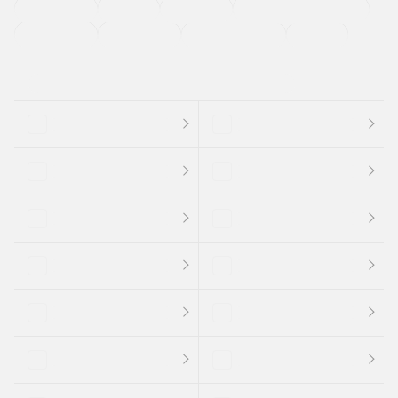
法定整備付き
保証付き
エアバッグ
ディスチャージドランプ
支払総顔あり
クーポンあり
車両品質評価書付
新着車両