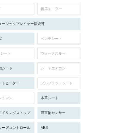
-
後席モニター
ュージックプレイヤー接続可
C
ベンチシート
列シート
ウォークスルー
動シート
シートエアコン
ートヒーター
フルフラットシート
ットマン
本革シート
イドリングストップ
障害物センサー
ルーズコントロール
ABS