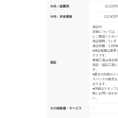
※内：諸費用
21
.0
万円
※内：本体価格
112
.8
万
保証付
詳細については、
にご確認ください
保証期間：1ヶ月
保証距離：1,000
●保証範囲は業界
ラスです。
整備工場は自社陸
保証
指定・認証工場に
す。
●驚きの内容のメ
スパックの販売も
おります。
●詳細はスタッフ
軽にお問い合わせ
い。
その他装備・サービス
-