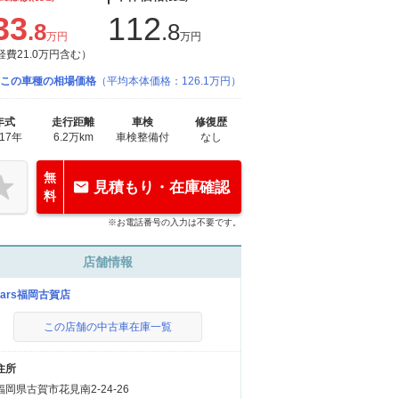
33
112
.8
.8
万円
万円
経費21.0万円含む）
この車種の相場価格
（平均本体価格：126.1万円）
年式
走行距離
車検
修復歴
017年
6.2万km
車検整備付
なし
無
見積もり・在庫確認
料
※お電話番号の入力は不要です。
店舗情報
cars福岡古賀店
この店舗の中古車在庫一覧
住所
福岡県古賀市花見南2-24-26