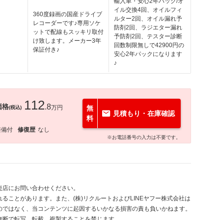
輸入車・安心2年パック/オ
イル交換4回、オイルフィ
360度録画の国産ドライブ
ルター2回、オイル漏れ予
レコーダーです♪専用ソケ
防剤2回、ラジエター漏れ
ットで配線もスッキリ取付
予防剤2回、テスター診断
け致します。メーカー3年
回数制限無しで42900円の
保証付き♪
安心2年パックになります
♪
112
価格
.8
万円
無
(税込)
見積もり・在庫確認
料
整備付
修復歴
なし
※お電話番号の入力は不要です。
売店にお問い合わせください。
ることがあります。また、(株)リクルートおよびLINEヤフー株式会社は
のではなく、当コンテンツに起因するいかなる損害の責も負いかねます。
無断で転写、転載、複製することを禁じます。