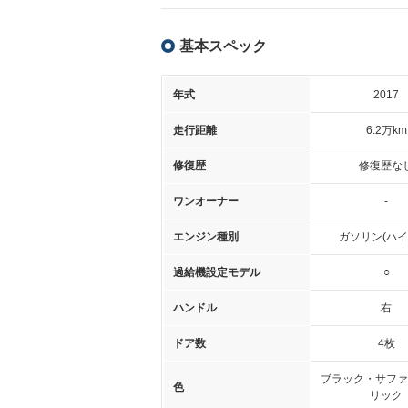
基本スペック
年式
2017
走行距離
6.2万km
修復歴
修復歴な
ワンオーナー
-
エンジン種別
ガソリン(ハイ
過給機設定モデル
○
ハンドル
右
ドア数
4枚
ブラック・サファ
色
リック