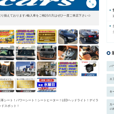
取り揃えております♪輸入車をご検討の方はぜひ一度ご来店下さい☆
パ
エ
キ
h！茶革シート！パワーシート！シートヒーター！LEDヘッドライト！デイラ
カ
ンドスポット！
-/-