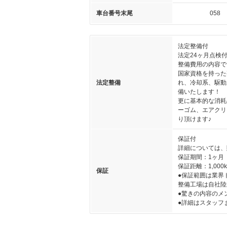
車台番号末尾
058
法定整備付
法定24ヶ月点検
整備費用の内容で
国家資格を持った
法定整備
れ、冷却系、駆動
備いたします！
更に基本的な消耗
ーゴム、エアクリ
り頂けます♪
保証付
詳細については、
保証期間：1ヶ月
保証距離：1,000
保証
●保証範囲は業界
整備工場は自社陸
●驚きの内容のメ
●詳細はスタッフ