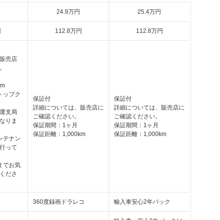
24
.9
万円
25
.4
万円
円
112
.8
万円
112
.8
万円
販売店
。
km
トップク
保証付
保証付
詳細については、販売店に
詳細については、販売店に
運支局
ご確認ください。
ご確認ください。
なりま
保証期間：1ヶ月
保証期間：1ヶ月
保証距離：1,000km
保証距離：1,000km
ンテナン
行って
までお気
くださ
360度録画ドラレコ
輸入車安心2年パック