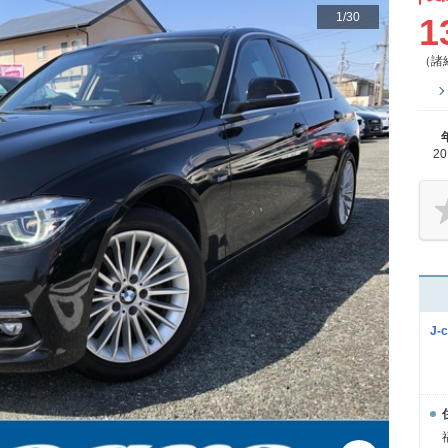
1
/
30
1
（諸
2
J-