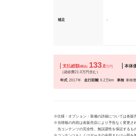
補足
-
133
支払総額
.8
本体
万円
(税込)
（諸経費21.0万円含む）
年式
2017年
走行距離
6.2万km
車検
車検
※仕様・オプション・装備の詳細については各販
※当情報の内容は各販売店により予告なく変更され
当コンテンツの完全性、無誤謬性を保証するも
※コンテンツもしくはデータの全部または一部を