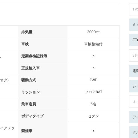
TV:
ミ
排気量
2000cc
ET
車検
車検整備付
3
し
定期点検記録簿
○
正規輸入車
○
電
オク)
駆動方式
2WD
シ
ミッション
フロア8AT
オ
乗車定員
5名
ボディタイプ
セダン
ア
イアメタ
禁煙車
○
ク