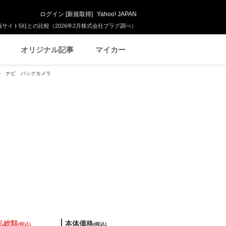
ログイン
[
新規取得
]
Yahoo! JAPAN
サイト5社との比較（2026年2月株式会社プラグ調べ）
オリジナル記事
マイカー
モデル ナビ バックカメラ
払総額
本体価格
(税込)
(税込)