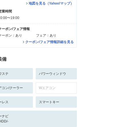
地図を見る（Yahoo!マップ）
営業時間
10:00〜19:00
クーポン/フェア情報
クーポン：あり
フェア：あり
クーポン/フェア情報詳細を見る
装備
ワステ
パワーウィンドウ
アコン/クーラー
Wエアコン
ーレス
スマートキー
ーナビ
/HDD/-