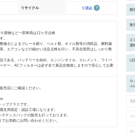
リサイクル
リ済込
横
衝
付※貨物など一部車両は12ヶ月点検
す。
エ
整備士によるブレーキ廻り、ベルト類、オイル類等の消耗品、燃料漏
運
系、エアコンなどの細かい法定点検を行い、不具合箇所はしっかり整
品である、バッテリーを始め、エンジンオイル、エレメント、ワイパ
L
ーナー、ACフィルターは必ず全て新品交換致しますので安心してお乗
カ
-/
販売店にご確認ください。
km
電
トップクラスです。
運支局指定・認証工場になります。
ンテナンスパックの販売も行っております。
フ
までお気軽にお問い合わせください。
ロ