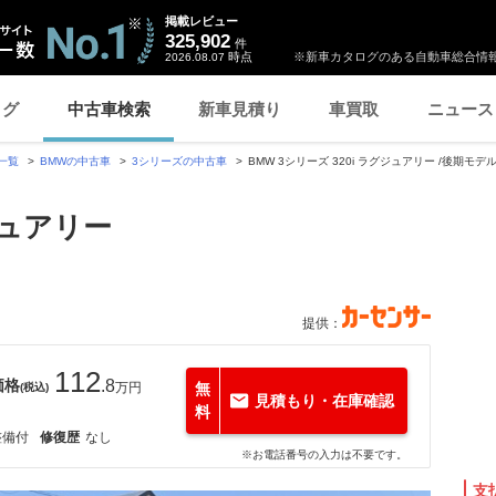
掲載レビュー
325,902
件
時点
※新車カタログのある自動車総合情報
2026.08.07
ログ
中古車検索
新車見積り
車買取
ニュース
一覧
BMWの中古車
3シリーズの中古車
BMW 3シリーズ 320i ラグジュアリー /後期
ジュアリー
提供：
112
価格
.8
万円
無
(税込)
見積もり・在庫確認
料
整備付
修復歴
なし
※お電話番号の入力は不要です。
支