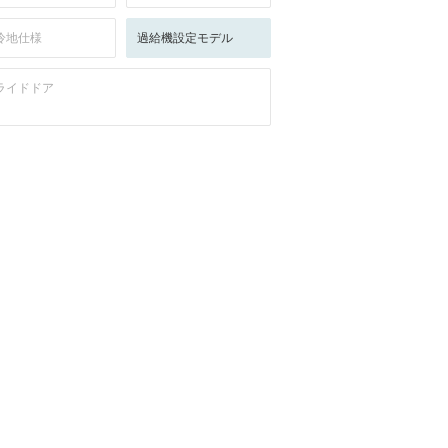
冷地仕様
過給機設定モデル
ライドドア