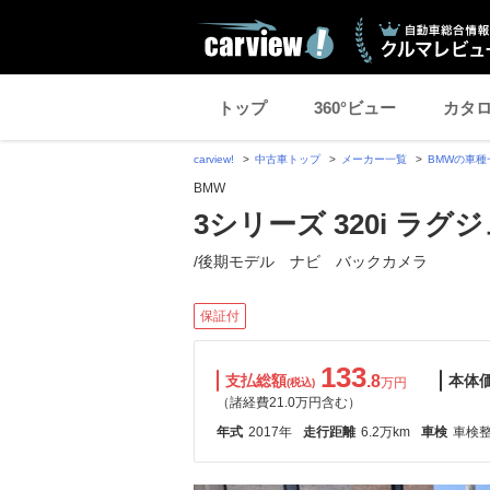
トップ
360°ビュー
カタ
carview!
中古車トップ
メーカー一覧
BMWの車種
BMW
3シリーズ 320i ラグ
/後期モデル ナビ バックカメラ
保証付
133
支払総額
.8
本体
万円
(税込)
（諸経費21.0万円含む）
年式
2017年
走行距離
6.2万km
車検
車検