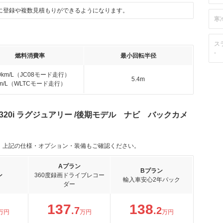
に登録や複数見積もりができるようになります。
寒
ス
-
燃料消費率
最小回転半径
.0km/L（JC08モード走行）
5.4m
km/L（WLTCモード走行）
320i ラグジュアリー /後期モデル ナビ バックカメ
。上記の仕様・オプション・装備もご確認ください。
Aプラン
Bプラン
ン
360度録画ドライブレコー
輸入車安心2年パック
ダー
137
138
.7
.2
万円
万円
万円