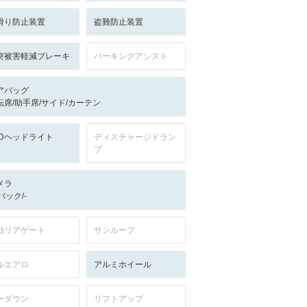
滑り防止装置
盗難防止装置
突被害軽減ブレーキ
パーキングアシスト
アバッグ
転席/助手席/サイド/カーテン
EDヘッドライト
ディスチャージドラン
プ
メラ
-/バック/-
動リアゲート
サンルーフ
ルエアロ
アルミホイール
ーダウン
リフトアップ