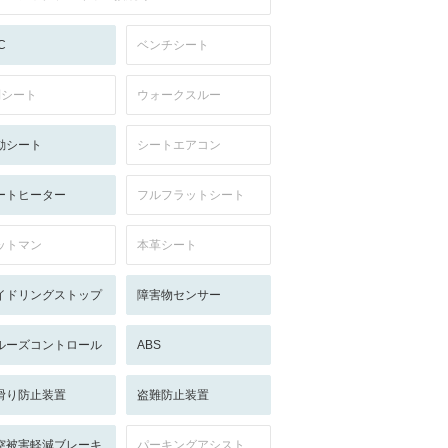
C
ベンチシート
列シート
ウォークスルー
動シート
シートエアコン
ートヒーター
フルフラットシート
ットマン
本革シート
イドリングストップ
障害物センサー
ルーズコントロール
ABS
滑り防止装置
盗難防止装置
突被害軽減ブレーキ
パーキングアシスト