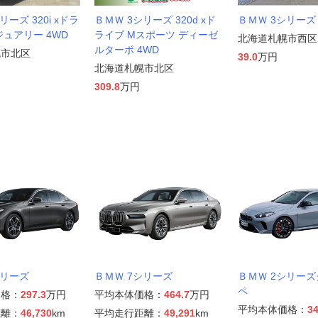
リーズ 320i xドラ
ＢＭＷ 3シリーズ 320d xド
ＢＭＷ 3シリーズ 3
ジュアリー 4WD
ライブ Mスポーツ ディーゼ
北海道札幌市西区
ルターボ 4WD
幌市北区
39.0
万円
北海道札幌市北区
309.8
万円
シリーズ
ＢＭＷ 7シリーズ
ＢＭＷ 2シリー
ペ
価格：
297.3
万円
平均本体価格：
464.7
万円
平均本体価格：
34
距離：
46,730
km
平均走行距離：
49,291
km