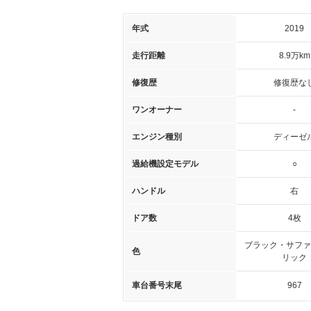
年式
2019
走行距離
8.9万km
修復歴
修復歴な
ワンオーナー
-
エンジン種別
ディーゼ
過給機設定モデル
○
ハンドル
右
ドア数
4枚
ブラック・サファ
色
リック
車台番号末尾
967