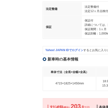
法定整備付
法定整備
法定12ヶ月点検
保証付
詳細については、
保証
保証期間：1ヶ月
保証距離：1,000
Yahoo! JAPAN IDでログイン
するとお気に入り
新車時の基本情報
車体寸法（全長×全幅×全高）
18
4715×1825×1450mm
15
203
支払総額
.8
本体
万円
(税込)