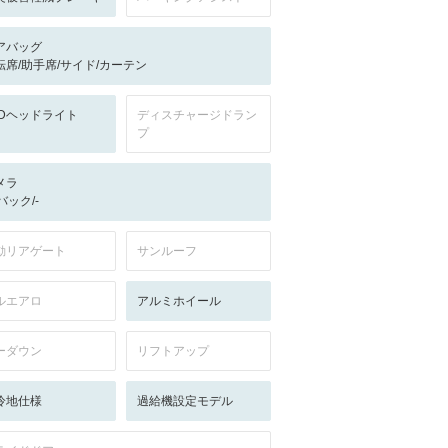
アバッグ
転席/助手席/サイド/カーテン
EDヘッドライト
ディスチャージドラン
プ
メラ
-/バック/-
動リアゲート
サンルーフ
ルエアロ
アルミホイール
ーダウン
リフトアップ
冷地仕様
過給機設定モデル