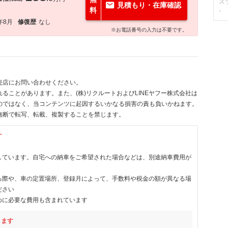
ス
見積もり・在庫確認
料
-
年8月
修復歴
なし
※お電話番号の入力は不要です。
売店にお問い合わせください。
ることがあります。また、(株)リクルートおよびLINEヤフー株式会社は
のではなく、当コンテンツに起因するいかなる損害の責も負いかねます。
無断で転写、転載、複製することを禁じます。
す
しています。自宅への納車をご希望された場合などは、別途納車費用が
る際や、車の定置場所、登録月によって、手数料や税金の額が異なる場
ださい
めに必要な費用も含まれています
ります