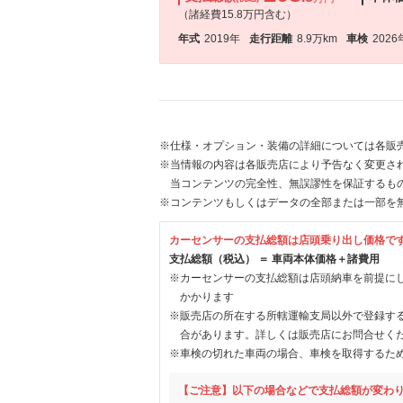
（諸経費15.8万円含む）
年式
2019年
走行距離
8.9万km
車検
2026
※仕様・オプション・装備の詳細については各販
※当情報の内容は各販売店により予告なく変更され
当コンテンツの完全性、無誤謬性を保証するも
※コンテンツもしくはデータの全部または一部を
カーセンサーの支払総額は店頭乗り出し価格で
支払総額（税込） ＝ 車両本体価格＋諸費用
※カーセンサーの支払総額は店頭納車を前提に
かかります
※販売店の所在する所轄運輸支局以外で登録す
合があります。詳しくは販売店にお問合せく
※車検の切れた車両の場合、車検を取得するた
【ご注意】以下の場合などで支払総額が変わ