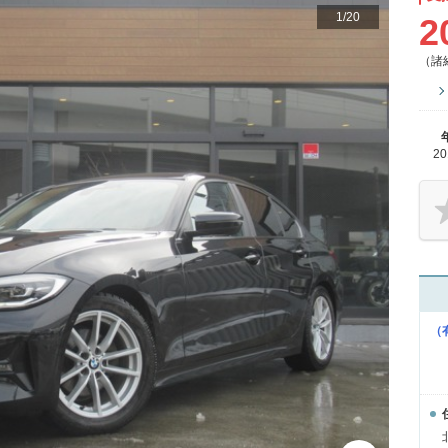
1
/
20
2
（諸
2
（