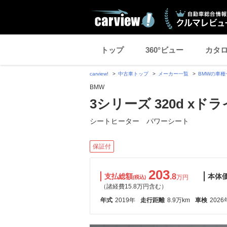
トップ
360°ビュー
カタ
carview!
中古車トップ
メーカー一覧
BMWの車種
BMW
3シリーズ 320d xド
シートヒーター パワーシート
保証付
203
支払総額
.8
本体
万円
(税込)
（諸経費15.8万円含む）
年式
2019年
走行距離
8.9万km
車検
2026