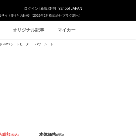
ログイン
[
新規取得
]
Yahoo! JAPAN
サイト5社との比較（2026年2月株式会社プラグ調べ）
オリジナル記事
マイカー
ターボ 4WD シートヒーター パワーシート
払総額
本体価格
(税込)
(税込)