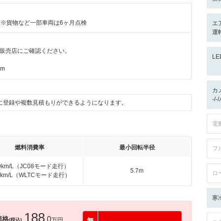
付※貨物など一部車両は6ヶ月点検
エ
運
販売店にご確認ください。
L
km
カ
-/
に登録や複数見積もりができるようになります。
電
燃料消費率
最小回転半径
フ
.9km/L（JC08モード走行）
5.7m
ロ
.3km/L（WLTCモード走行）
寒
188
価格
.0
万円
無
(税込)