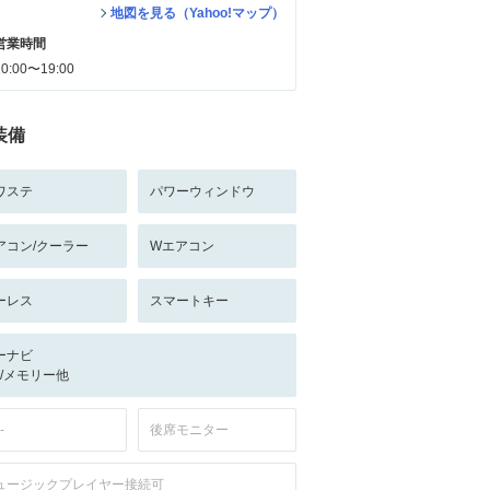
地図を見る（Yahoo!マップ）
営業時間
10:00〜19:00
装備
ワステ
パワーウィンドウ
アコン/クーラー
Wエアコン
ーレス
スマートキー
ーナビ
-/-/メモリー他
-
後席モニター
ュージックプレイヤー接続可