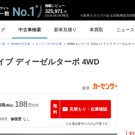
掲載レビュー
325,971
件
時点
※新車カタログのある自動車総合情報
2026.08.09
ログ
中古車検索
新車見積り
車買取
ニュース
一覧
BMWの中古車
3シリーズの中古車
BMW 3シリーズ 320d xドライブ ディーゼル
ライブ ディーゼルターボ 4WD
提供：
188
価格
.0
万円
無
(税込)
見積もり・在庫確認
料
年8月
修復歴
なし
※お電話番号の入力は不要です。
支