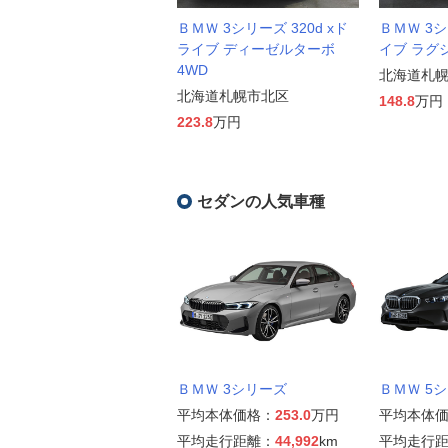
ＢＭＷ 3シリーズ 320d xド
ＢＭＷ 3シ
ライブ ディーゼルターボ
イブ ラグ
4WD
北海道札
北海道札幌市北区
148.8
万円
223.8
万円
セダンの人気車種
ＢＭＷ 3シリーズ
ＢＭＷ 5
平均本体価格：
253.0
万円
平均本体
平均走行距離：
44,992
km
平均走行