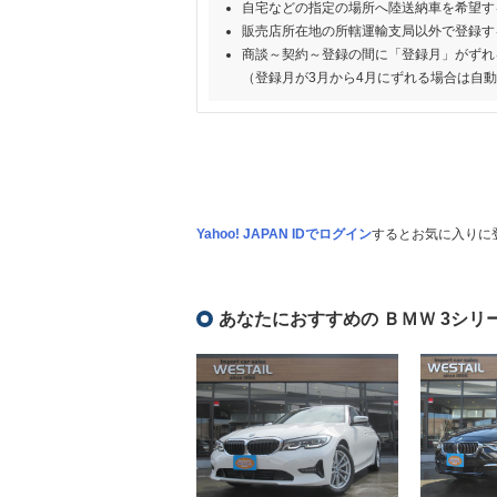
自宅などの指定の場所へ陸送納車を希望す
販売店所在地の所轄運輸支局以外で登録す
商談～契約～登録の間に「登録月」がずれ
（登録月が3月から4月にずれる場合は自
Yahoo! JAPAN IDでログイン
するとお気に入りに
あなたにおすすめの ＢＭＷ 3シリ