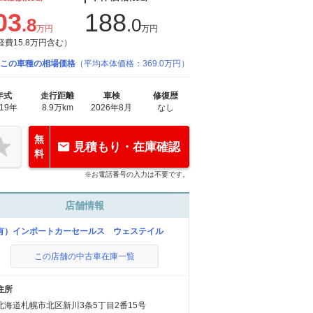
03
188
.8
.0
万円
万円
経費15.8万円含む）
この車種の相場価格
（平均本体価格：369.0万円）
年式
走行距離
車検
修復歴
019年
8.9万km
2026年8月
なし
無
見積もり・在庫確認
料
※お電話番号の入力は不要です。
店舗情報
有）インポートカーセールス ウェステイル
この店舗の中古車在庫一覧
住所
北海道札幌市北区新川3条5丁目2番15号