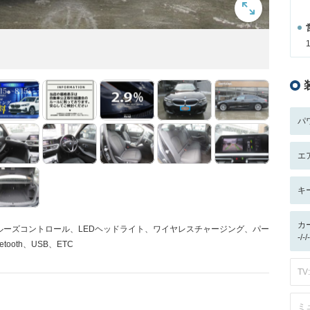
パ
エ
キ
カ
ルーズコントロール、LEDヘッドライト、ワイヤレスチャージング、パー
-/
oth、USB、ETC
TV:
ミ