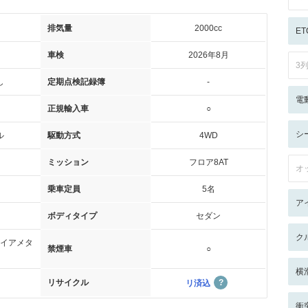
排気量
2000cc
ET
車検
2026年8月
3
し
定期点検記録簿
-
電
正規輸入車
○
シ
ル
駆動方式
4WD
ミッション
フロア8AT
オ
乗車定員
5名
ア
ボディタイプ
セダン
ク
イアメタ
禁煙車
○
横
リサイクル
リ済込
衝