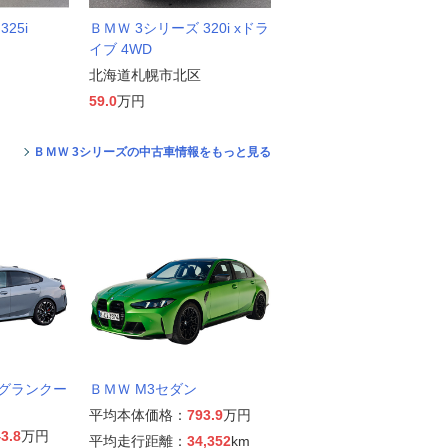
25i
ＢＭＷ 3シリーズ 320i xドラ
イブ 4WD
北海道札幌市北区
59.0
万円
ＢＭＷ 3シリーズの中古車情報をもっと見る
ズグランクー
ＢＭＷ M3セダン
平均本体価格：
793.9
万円
3.8
万円
平均走行距離：
34,352
km