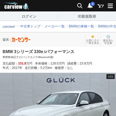
carview!
検索
通知
i
ログイン
ID新規取得
中古車トップ
メーカー一覧
BMWの車種一覧
BMWの中
carview!
提供：
お気に入り
最近見た
一覧を見る
中古車
BMW 3シリーズ 330e iパフォーマンス
禁煙車/純正ナビ/バックカメラ/Bluetooth接/
支払総額：
151.9
万円
本体価格：
128.0
万円
諸経費：
23.9
万円
年式：
2017
年
走行距離：
5.2
万km
修復歴：
なし
1
/
21