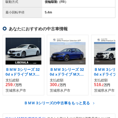
駆動方式
後輪駆動（FR）
最小回転半径
5.4
m
あなたにおすすめの中古車情報
ＢＭＷ 3シリーズ 32
ＢＭＷ 3シリーズ 32
ＢＭＷ 3シリー
0d xドライブ Mスポ
0d xドライブ Mスポ
0d xドライブ
ーツ ディーゼルター
ーツ ディーゼルター
ーツ エディシ
支払総額
支払総額
支払総額
ボ 4WD
ボ 4WD
ャドウ ディー
259
300
516
.7
万円
.2
万円
.2
万円
ーボ 4WD
茨城県水戸市
茨城県水戸市
茨城県水戸市
ＢＭＷ 3シリーズの中古車をもっと見る