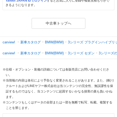
Yahoo! JAPAN IDでログイン
するとお気に入りに登録や複数見積もりがで
きるようになります。
中古車トップへ
新車カタログ
3シリーズ プラグインハイブリ
carview!
BMW(BMW)
新車カタログ
3シリーズ セダン
3シリーズ
carview!
BMW(BMW)
※仕様・オプション・装備の詳細については各販売店にお問い合わせくださ
い。
※当情報の内容は各社により予告なく変更されることがあります。また、(株)リ
クルートおよびLINEヤフー株式会社は当コンテンツの完全性、無誤謬性を保
証するものではなく、当コンテンツに起因するいかなる損害の責も負いかね
ます。
※コンテンツもしくはデータの全部または一部を無断で転写、転載、複製する
ことを禁じます。