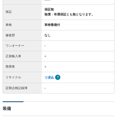
保証無
保証
無償・有償保証とも無となります。
車検
車検整備付
修復歴
なし
ワンオーナー
-
正規輸入車
○
禁煙車
○
リサイクル
リ済込
定期点検記録簿
-
装備