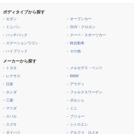
ボディタイプから探す
セダン
オープンカー
ミニバン
SUV・クロカン
ハッチバック
クーペ・スポーツカー
ステーションワゴン
軽自動車
ハイブリッド
その他
メーカーから探す
トヨタ
メルセデス・ベンツ
レクサス
BMW
日産
アウディ
ホンダ
フォルクスワーゲン
三菱
ポルシェ
マツダ
ミニ
スバル
プジョー
スズキ
シトロエン
ダイハツ
アルファ ロメオ