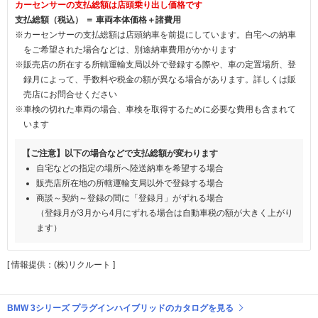
カーセンサーの支払総額は店頭乗り出し価格です
支払総額（税込） ＝ 車両本体価格＋諸費用
※カーセンサーの支払総額は店頭納車を前提にしています。自宅への納車
をご希望された場合などは、別途納車費用がかかります
※販売店の所在する所轄運輸支局以外で登録する際や、車の定置場所、登
録月によって、手数料や税金の額が異なる場合があります。詳しくは販
売店にお問合せください
※車検の切れた車両の場合、車検を取得するために必要な費用も含まれて
います
【ご注意】以下の場合などで支払総額が変わります
自宅などの指定の場所へ陸送納車を希望する場合
販売店所在地の所轄運輸支局以外で登録する場合
商談～契約～登録の間に「登録月」がずれる場合
（登録月が3月から4月にずれる場合は自動車税の額が大きく上がり
ます）
[ 情報提供：(株)リクルート ]
BMW 3シリーズ プラグインハイブリッドのカタログを見る