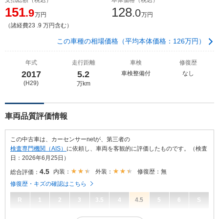
151
128
.9
.0
万円
万円
（諸経費23 .9 万円含む）
この車種の相場価格（平均本体価格：126万円）
年式
走行距離
車検
修復歴
2017
5.2
車検整備付
なし
(H29)
万km
車両品質評価情報
この中古車は、カーセンサーnetが、第三者の
検査専門機関（AIS）
に依頼し、車両を客観的に評価したものです。（検査
日：2026年6月25日）
4.5
内装：
外装：
修復歴：無
総合評価：
修復歴・キズの確認はこちら
R
1
2
3
3.5
4
4.5
5
6
S
4.5
総合評価：