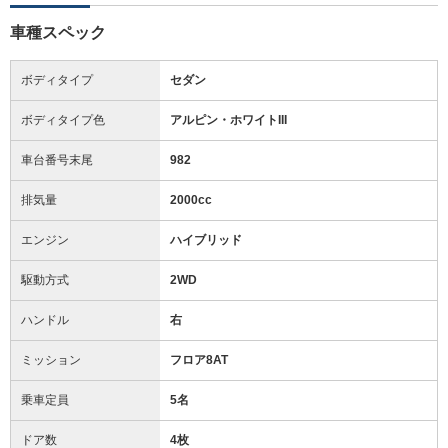
車種スペック
ボディタイプ
セダン
ボディタイプ色
アルピン・ホワイトIII
車台番号末尾
982
排気量
2000cc
エンジン
ハイブリッド
駆動方式
2WD
ハンドル
右
ミッション
フロア8AT
乗車定員
5名
ドア数
4枚