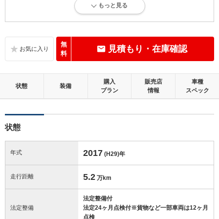
もっと見る
内外装に目立たない軽微なキズ、ヘコミが少し認められますが、良好な
状態です。
内装：
無
見積もり・在庫確認
目立たない軽微なダメージはありますが、良好な状態です。
料
外装：
購入
販売店
車種
キズ、ヘコミなどが少なく、あっても目立たない、良好な状態です。
状態
装備
プラン
情報
スペック
修復歴：無
状態
この中古車の「車両品質評価書」を見る
2017
年式
(H29)
年
5.2
走行距離
万km
法定整備付
法定整備
法定24ヶ月点検付※貨物など一部車両は12ヶ月
点検