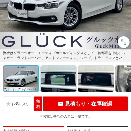
弊社はグラーツオートモーティブホールディングスとして、首都圏を中心にジ
ャガー・ランドローバー、アストンマーティン、ジープ、トライアンフといっ
た輸入車の正規ディーラーを運営...
無
見積もり・在庫確認
料
※お電話番号の入力は不要です。
支払総額（税込）
本体価格（税込）