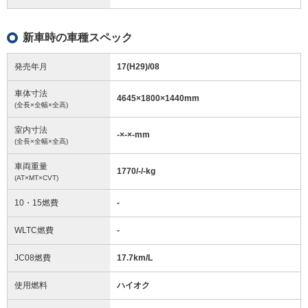
新車時の車種スペック
発売年月
17(H29)/08
車体寸法
4645
×
1800
×
1440
mm
(全長×全幅×全高)
室内寸法
-
×
-
×
-
mm
(全長×全幅×全高)
車両重量
1770/-/-
kg
(AT×MT×CVT)
10・15燃費
-
WLTC燃費
-
JC08燃費
17.7km/L
使用燃料
ハイオク