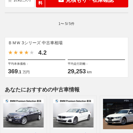
見積もり・在庫確認
料
1
〜
5
/
5
件
ＢＭＷ 3シリーズ 中古車相場
4.2
平均本体価格：
平均走行距離：
369
29,253
.1
万円
km
あなたにおすすめの中古車情報