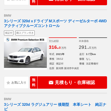
料
BMW
3シリーズ 320d xドライブ Mスポーツ ディーゼルターボ 4WD
アクティブクルーズコントロール
保証付
購入プラン付き
支払総額
本体価格
.
.
316
291
0
0
万円
万円
年式
2021年
走行
3.7万km
車検
'26/12
修復
なし
保証
保証付
整備
法定整備付
住所
新潟県 新潟市中央区
無
見積もり・在庫確認
料
BMW
3シリーズ 320d ラグジュアリー 後期型 本革シート 純正ナ
ビ