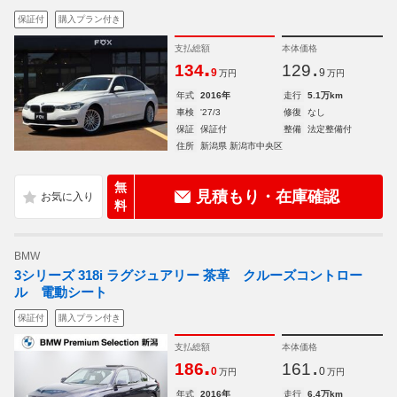
保証付
購入プラン付き
支払総額
本体価格
.
.
134
129
9
9
万円
万円
年式
2016年
走行
5.1万km
車検
'27/3
修復
なし
保証
保証付
整備
法定整備付
住所
新潟県 新潟市中央区
無
見積もり・在庫確認
料
BMW
3シリーズ 318i ラグジュアリー 茶革 クルーズコントロー
ル 電動シート
保証付
購入プラン付き
支払総額
本体価格
.
.
186
161
0
0
万円
万円
年式
2016年
走行
6.4万km