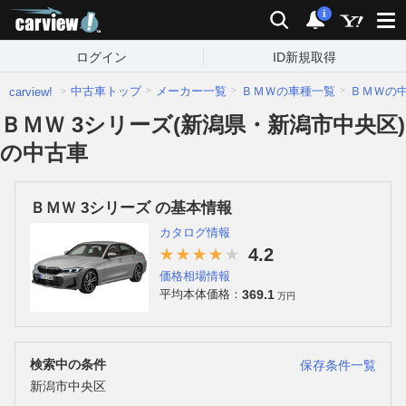
carview!
検索
通知
i
ログイン
ID新規取得
中古車トップ
メーカー一覧
ＢＭＷの車種一覧
ＢＭＷの
carview!
ＢＭＷ 3シリーズ(新潟県・新潟市中央区)
の中古車
ＢＭＷ 3シリーズ の基本情報
カタログ情報
4.2
価格相場情報
369.1
平均本体価格：
万円
検索中の条件
保存条件一覧
新潟市中央区