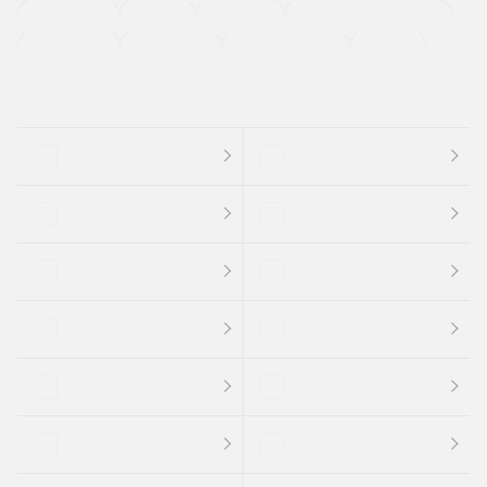
法定整備付き
保証付き
エアバッグ
ディスチャージドランプ
支払総顔あり
クーポンあり
車両品質評価書付
新着車両