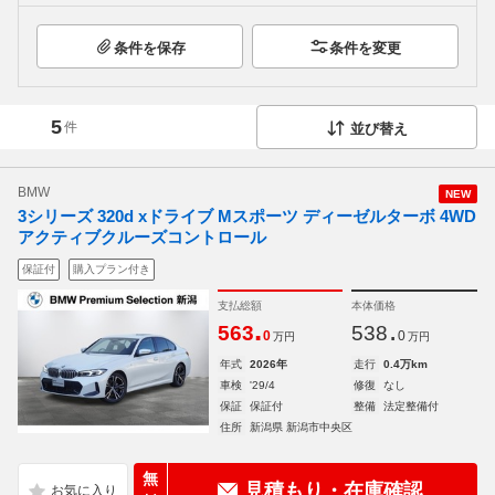
条件を保存
条件を変更
5
件
並び替え
BMW
NEW
3シリーズ 320d xドライブ Mスポーツ ディーゼルターボ 4WD
アクティブクルーズコントロール
保証付
購入プラン付き
支払総額
本体価格
.
.
563
538
0
0
万円
万円
年式
2026年
走行
0.4万km
車検
'29/4
修復
なし
保証
保証付
整備
法定整備付
住所
新潟県 新潟市中央区
無
見積もり・在庫確認