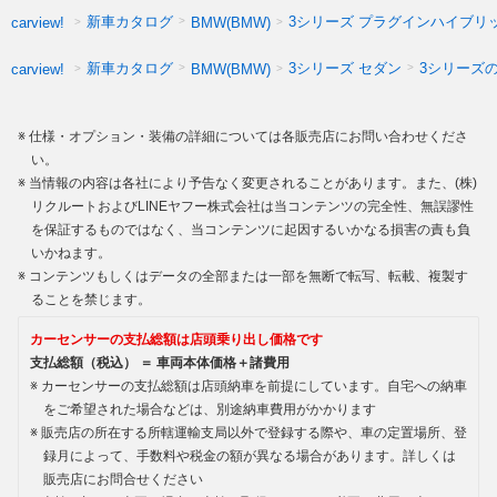
新車カタログ
3シリーズ プラグインハイブリ
carview!
BMW(BMW)
新車カタログ
3シリーズ セダン
3シリーズ
carview!
BMW(BMW)
仕様・オプション・装備の詳細については各販売店にお問い合わせくださ
い。
当情報の内容は各社により予告なく変更されることがあります。また、(株)
リクルートおよびLINEヤフー株式会社は当コンテンツの完全性、無誤謬性
を保証するものではなく、当コンテンツに起因するいかなる損害の責も負
いかねます。
コンテンツもしくはデータの全部または一部を無断で転写、転載、複製す
ることを禁じます。
カーセンサーの支払総額は店頭乗り出し価格です
支払総額（税込） ＝ 車両本体価格＋諸費用
カーセンサーの支払総額は店頭納車を前提にしています。自宅への納車
をご希望された場合などは、別途納車費用がかかります
販売店の所在する所轄運輸支局以外で登録する際や、車の定置場所、登
録月によって、手数料や税金の額が異なる場合があります。詳しくは
販売店にお問合せください