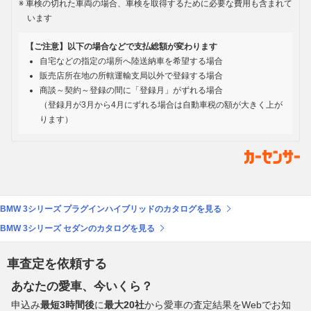
車検の切れた車両の場合、車検を取得するために必要な費用も含まれて
います
【ご注意】以下の場合などで支払総額が変わります
自宅などの指定の場所へ陸送納車を希望する場合
販売店所在地の所轄運輸支局以外で登録する場合
商談～契約～登録の間に「登録月」がずれる場合
（登録月が3月から4月にずれる場合は自動車税の額が大きく上が
ります）
BMW 3シリーズ プラグインハイブリッドのカタログを見る
BMW 3シリーズ セダンのカタログを見る
車査定を依頼する
あなたの愛車、今いくら？
申込み
最短3時間後
に
最大20社
から愛車の査定結果をWebでお知