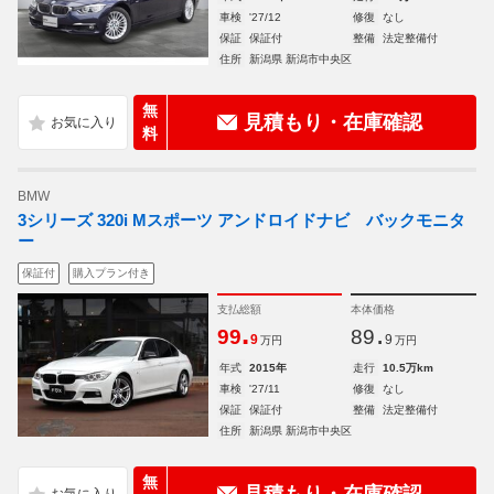
車検
'27/12
修復
なし
保証
保証付
整備
法定整備付
住所
新潟県 新潟市中央区
無
見積もり・在庫確認
料
BMW
3シリーズ 320i Mスポーツ アンドロイドナビ バックモニタ
ー
保証付
購入プラン付き
支払総額
本体価格
.
.
99
89
9
9
万円
万円
年式
2015年
走行
10.5万km
車検
'27/11
修復
なし
保証
保証付
整備
法定整備付
住所
新潟県 新潟市中央区
無