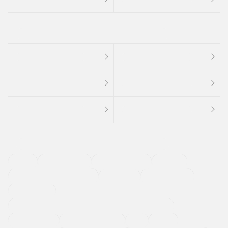
４ＷＤ
定期点検記録簿
ワンオーナーカー
福祉車両
メーカー系販売店取り扱い車
修復歴無し
アルミホイール
寒冷地仕様車
過給機設定モデル（ターボ・スーパーチャージャーなど)
ETC
CDプレーヤー
カーナビゲーション
禁煙車