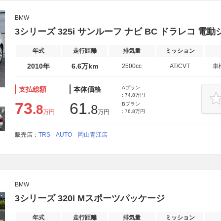
BMW
3シリーズ 325i サンルーフ ナビ BC ドラレコ 電
年式
走行距離
排気量
ミッション
2010年
6.6万km
2500cc
AT/CVT
車
Aプラン
支払総額
本体価格
: 74.8万円
73
61
Bプラン
.8
.8
万円
万円
: 76.8万円
販売店：
TRS AUTO 岡山青江店
BMW
3シリーズ 320i Mスポーツパッケージ
年式
走行距離
排気量
ミッション