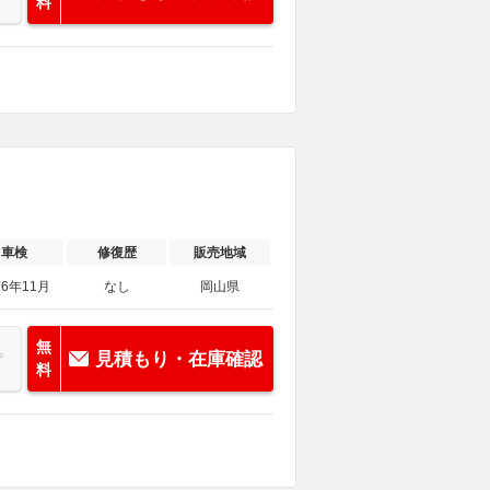
料
車検
修復歴
販売地域
26年11月
なし
岡山県
無
見積もり・在庫確認
料