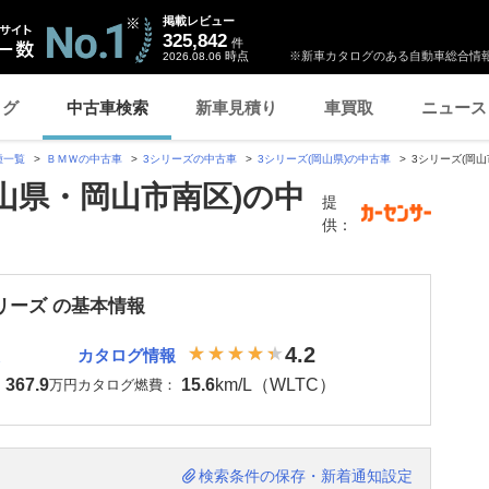
掲載レビュー
325,842
件
時点
※新車カタログのある自動車総合情報
2026.08.06
ログ
中古車検索
新車見積り
車買取
ニュース
種一覧
ＢＭＷの中古車
3シリーズの中古車
3シリーズ(岡山県)の中古車
3シリーズ(岡山
岡山県・岡山市南区)の中
提
供：
リーズ の基本情報
4.2
カタログ情報
367.9
15.6
km/L（WLTC）
：
万円
カタログ燃費：
検索条件の保存・新着通知設定