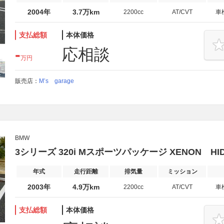
2004年
3.7万km
2200cc
AT/CVT
車
支払総額
本体価格
-
応相談
万円
販売店：
M’s garage
BMW
3シリーズ 320i Mスポーツパッケージ XENON HI
年式
走行距離
排気量
ミッション
2003年
4.9万km
2200cc
AT/CVT
車
支払総額
本体価格