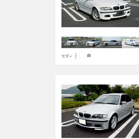
白
セダン