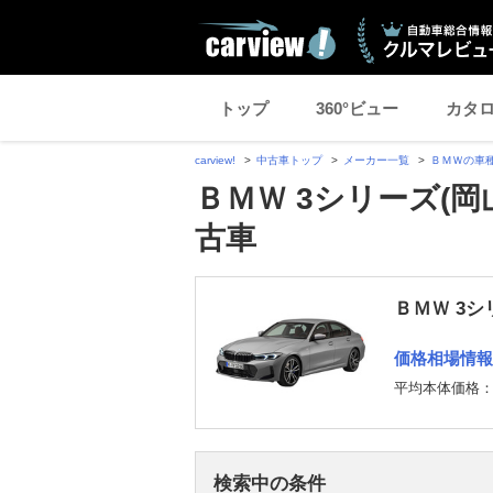
トップ
360°ビュー
カタ
carview!
中古車トップ
メーカー一覧
ＢＭＷの車
ＢＭＷ 3シリーズ(
古車
ＢＭＷ 3シ
価格相場情報
平均本体価格
検索中の条件