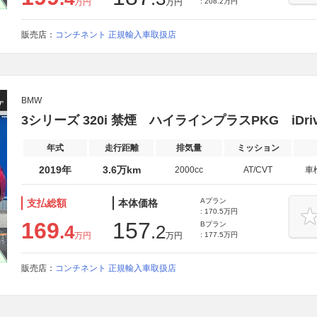
万円
万円
: 208.2万円
販売店：
コンチネント 正規輸入車取扱店
BMW
3シリーズ 320i 禁煙 ハイラインプラスPKG iDri
年式
走行距離
排気量
ミッション
2019年
3.6万km
2000cc
AT/CVT
車
Aプラン
支払総額
本体価格
: 170.5万円
169
157
Bプラン
.4
.2
万円
万円
: 177.5万円
販売店：
コンチネント 正規輸入車取扱店