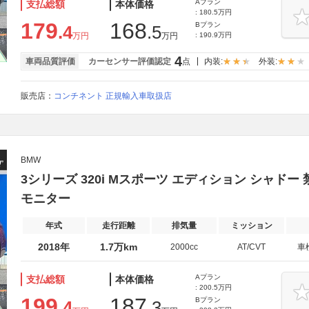
Aプラン
支払総額
本体価格
: 180.5万円
179
168
Bプラン
.4
.5
万円
万円
: 190.9万円
4
車両品質評価
カーセンサー評価認定
点
内装:
外装:
販売店：
コンチネント 正規輸入車取扱店
BMW
3シリーズ 320i Mスポーツ エディション シャドー 禁
モニター
年式
走行距離
排気量
ミッション
2018年
1.7万km
2000cc
AT/CVT
車
Aプラン
支払総額
本体価格
: 200.5万円
199
187
Bプラン
.4
.3