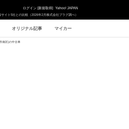
ログイン
[
新規取得
]
Yahoo! JAPAN
サイト5社との比較（2026年2月株式会社プラグ調べ）
オリジナル記事
マイカー
市南区)の中古車