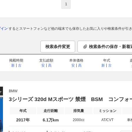
1
ログイン
するとスマートフォンなど他の端末でも保存したお気に入りや検索条件が引き
検索条件変更
検索条件の保存・新着
掲載時期
支払総額
本体価格
年式
新
古
安
高
安
高
新
古
BMW
3シリーズ 320d Mスポーツ 禁煙 BSM コンフ
年式
走行距離
排気量
ミッション
2017年
6.1万km
2000cc
AT/CVT
車