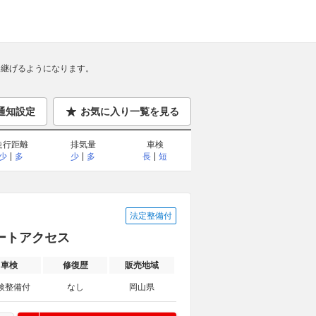
継げるようになります。
通知設定
お気に入り一覧を見る
走行距離
排気量
車検
少
多
少
多
長
短
法定整備付
ォートアクセス
車検
修復歴
販売地域
検整備付
なし
岡山県