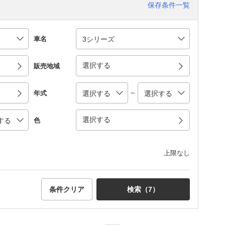
保存条件一覧
車名
選択する
販売地域
～
年式
選択する
色
上限なし
条件クリア
検索（
7
）