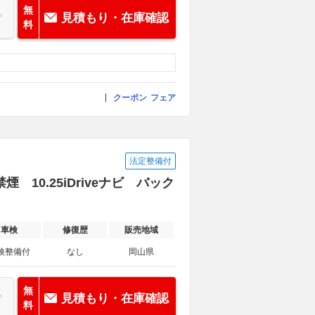
無
見積もり・在庫確認
料
クーポン
フェア
法定整備付
煙 10.25iDriveナビ バック
車検
修復歴
販売地域
検整備付
なし
岡山県
無
見積もり・在庫確認
料