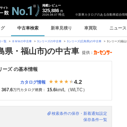
掲載レビュー
325,886
件
時点
※新車カタログのある自動車総合情報
2026.08.07
ログ
中古車検索
新車見積り
車買取
ニュース
種一覧
ＢＭＷの中古車
3シリーズの中古車
3シリーズ(広島県)の中古車
3シリーズ(福山
広島県・福山市)の中古車
提供：
リーズ の基本情報
4.2
カタログ情報
367.6
15.6
km/L（WLTC）
：
万円
カタログ燃費：
検索条件の保存・新着通知設定
保存条件一覧