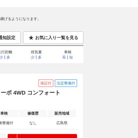
継げるようになります。
通知設定
お気に入り一覧を見る
走行距離
排気量
車検
少
多
少
多
長
短
保証付
法定整備付
ターボ 4WD コンフォート
車検
修復歴
販売地域
検整備付
なし
広島県