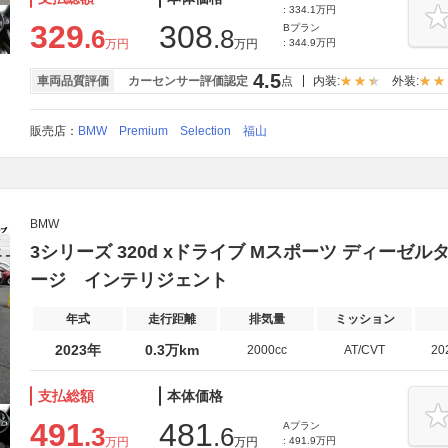
: 334.1万円
329
308
Bプラン
.6
.8
万円
万円
: 344.9万円
4.5
車両品質評価
カーセンサー評価認定
点
内装:
外装:
販売店：
BMW Premium Selection 福山
BMW
3シリーズ 320d xドライブ Mスポーツ ディーゼル
ージ インテリジェント
年式
走行距離
排気量
ミッション
2023年
0.3万km
2000cc
AT/CVT
20
支払総額
本体価格
491
481
Aプラン
.3
.6
万円
万円
: 491.9万円