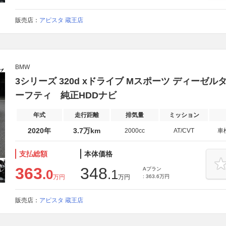
販売店：
アピスタ 蔵王店
BMW
3シリーズ 320d xドライブ Mスポーツ ディーゼル
ーフティ 純正HDDナビ
年式
走行距離
排気量
ミッション
2020年
3.7万km
2000cc
AT/CVT
車
支払総額
本体価格
363
348
Aプラン
.0
.1
万円
万円
: 363.6万円
販売店：
アピスタ 蔵王店