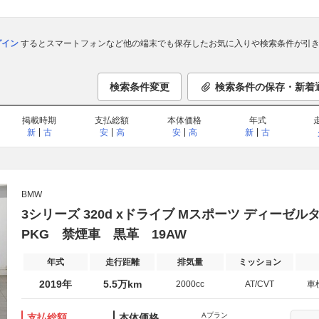
ログイン
するとスマートフォンなど他の端末でも保存したお気に入りや検索条件が引き
検索条件変更
検索条件の保存・新着
掲載時期
支払総額
本体価格
年式
新
古
安
高
安
高
新
古
BMW
3シリーズ 320d xドライブ Mスポーツ ディーゼル
PKG 禁煙車 黒革 19AW
年式
走行距離
排気量
ミッション
2019年
5.5万km
2000cc
AT/CVT
車
Aプラン
支払総額
本体価格