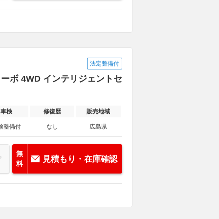
法定整備付
ターボ 4WD インテリジェントセ
車検
修復歴
販売地域
検整備付
なし
広島県
無
見積もり・在庫確認
料