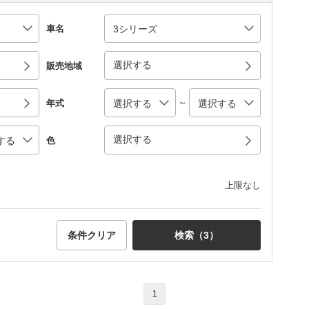
車名
選択する
販売地域
～
年式
選択する
色
上限なし
条件クリア
検索（
3
）
1