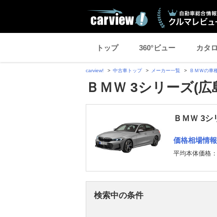
トップ
360°ビュー
カタ
carview!
中古車トップ
メーカー一覧
ＢＭＷの車
ＢＭＷ 3シリーズ(
ＢＭＷ 3シ
価格相場情報
平均本体価格
検索中の条件