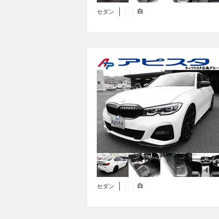
白
セダン
白
セダン