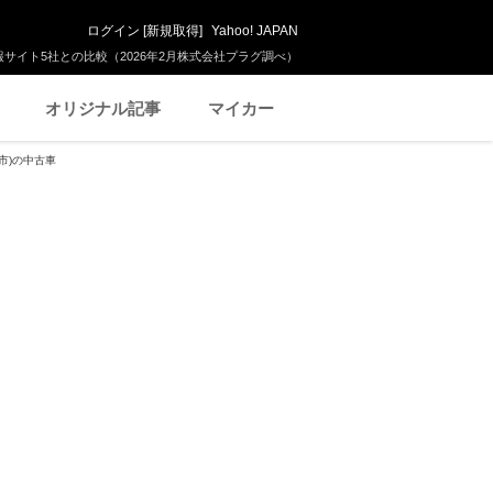
ログイン
[
新規取得
]
Yahoo! JAPAN
サイト5社との比較（2026年2月株式会社プラグ調べ）
オリジナル記事
マイカー
市)の中古車