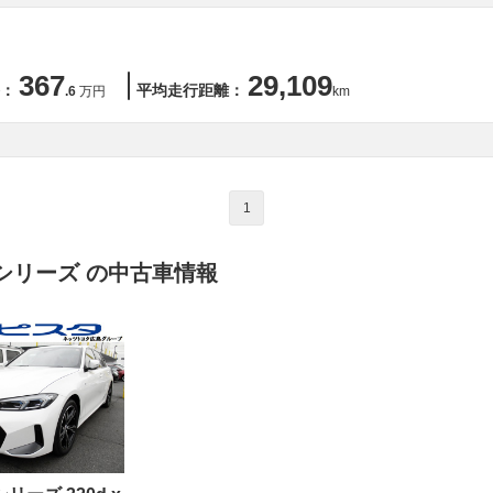
367
29,109
：
平均走行距離：
.6
万円
km
1
シリーズ の中古車情報