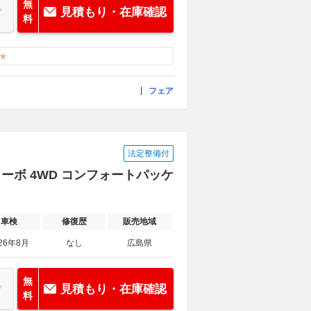
無
見積もり・在庫確認
料
フェア
法定整備付
ターボ 4WD コンフォートパッケ
車検
修復歴
販売地域
26年8月
なし
広島県
無
見積もり・在庫確認
料