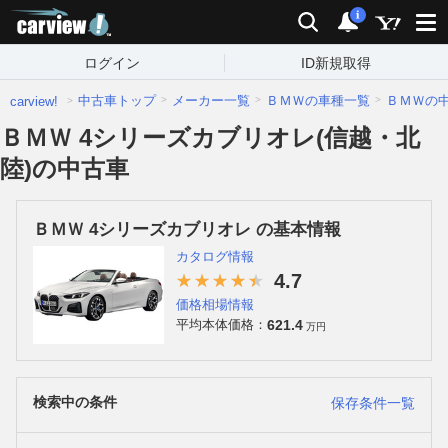
carview!
検索
通知
i
ログイン
ID新規取得
中古車トップ
メーカー一覧
ＢＭＷの車種一覧
ＢＭＷの
carview!
ＢＭＷ 4シリーズカブリオレ(信越・北
陸)の中古車
ＢＭＷ 4シリーズカブリオレ の基本情報
カタログ情報
4.7
価格相場情報
621.4
平均本体価格：
万円
検索中の条件
保存条件一覧