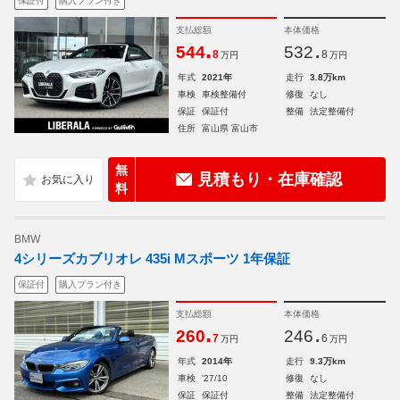
保証付
購入プラン付き
支払総額
本体価格
.
.
544
532
8
8
万円
万円
年式
2021年
走行
3.8万km
車検
車検整備付
修復
なし
保証
保証付
整備
法定整備付
住所
富山県 富山市
無
見積もり・在庫確認
料
BMW
4シリーズカブリオレ 435i Mスポーツ 1年保証
保証付
購入プラン付き
支払総額
本体価格
.
.
260
246
7
6
万円
万円
年式
2014年
走行
9.3万km
車検
'27/10
修復
なし
保証
保証付
整備
法定整備付