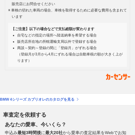
販売店にお問合せください
車検の切れた車両の場合、車検を取得するために必要な費用も含まれて
います
【ご注意】以下の場合などで支払総額が変わります
自宅などの指定の場所へ陸送納車を希望する場合
販売店所在地の所轄運輸支局以外で登録する場合
商談～契約～登録の間に「登録月」がずれる場合
（登録月が3月から4月にずれる場合は自動車税の額が大きく上が
ります）
BMW 4シリーズ カブリオレのカタログを見る
車査定を依頼する
あなたの愛車、今いくら？
申込み
最短3時間後
に
最大20社
から愛車の査定結果をWebでお知