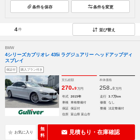
条件を保存
条件を変更
4
件
並び替え
BMW
4シリーズカブリオレ 435i ラグジュアリー ヘッドアップディ
スプレイ
保証付
購入プラン付き
支払総額
本体価格
.
.
270
258
9
8
万円
万円
年式
2015年
走行
3.7万km
車検
車検整備付
修復
なし
保証
保証付
整備
法定整備付
住所
富山県 富山市
無
見積もり・在庫確認
料