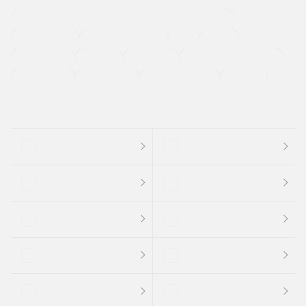
過給機設定モデル（ターボ・スーパーチャージャーなど)
ETC
CDプレーヤー
カーナビゲーション
禁煙車
法定整備付き
保証付き
エアバッグ
ディスチャージドランプ
支払総顔あり
クーポンあり
車両品質評価書付
新着車両