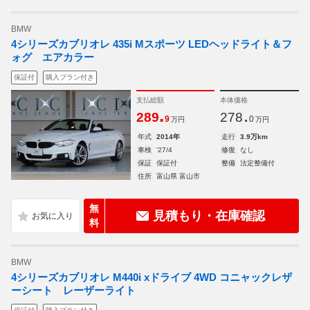
BMW
4シリーズカブリオレ 435i Mスポーツ LEDヘッドライト＆フ
ォグ エアカラー
保証付
購入プラン付き
支払総額
本体価格
.
.
289
278
9
0
万円
万円
年式
2014年
走行
3.9万km
車検
'27/4
修復
なし
保証
保証付
整備
法定整備付
住所
富山県 富山市
無
見積もり・在庫確認
料
BMW
4シリーズカブリオレ M440i xドライブ 4WD コニャックレザ
ーシート レーザーライト