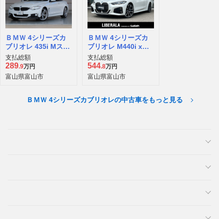
ＢＭＷ 4シリーズカ
ＢＭＷ 4シリーズカ
ブリオレ 435i Mスポ
ブリオレ M440i xド
ーツ
ライブ 4WD
支払総額
支払総額
289
544
.9
万円
.8
万円
富山県富山市
富山県富山市
ＢＭＷ 4シリーズカブリオレの中古車をもっと見る