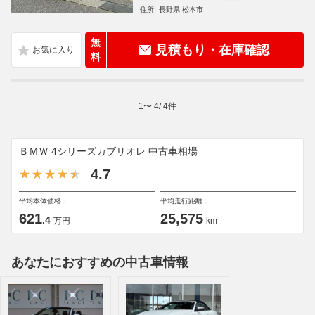
住所
長野県 松本市
無
見積もり・在庫確認
料
1
〜
4
/
4
件
ＢＭＷ 4シリーズカブリオレ 中古車相場
4.7
平均本体価格：
平均走行距離：
621
25,575
.4
万円
km
あなたにおすすめの中古車情報