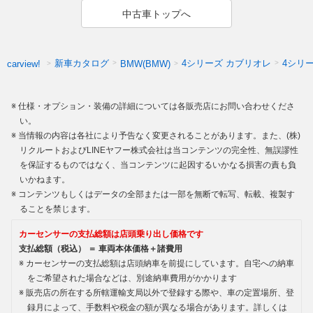
中古車トップへ
新車カタログ
4シリーズ カブリオレ
4シリ
carview!
BMW(BMW)
仕様・オプション・装備の詳細については各販売店にお問い合わせくださ
い。
当情報の内容は各社により予告なく変更されることがあります。また、(株)
リクルートおよびLINEヤフー株式会社は当コンテンツの完全性、無誤謬性
を保証するものではなく、当コンテンツに起因するいかなる損害の責も負
いかねます。
コンテンツもしくはデータの全部または一部を無断で転写、転載、複製す
ることを禁じます。
カーセンサーの支払総額は店頭乗り出し価格です
支払総額（税込） ＝ 車両本体価格＋諸費用
カーセンサーの支払総額は店頭納車を前提にしています。自宅への納車
をご希望された場合などは、別途納車費用がかかります
販売店の所在する所轄運輸支局以外で登録する際や、車の定置場所、登
録月によって、手数料や税金の額が異なる場合があります。詳しくは