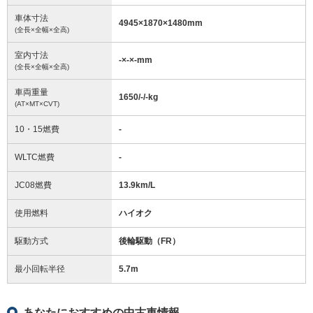
車体寸法
4945
×
1870
×
1480
mm
(全長×全幅×全高)
室内寸法
-
×
-
×
-
mm
(全長×全幅×全高)
車両重量
1650/-/-
kg
(AT×MT×CVT)
10・15燃費
-
WLTC燃費
-
JC08燃費
13.9km/L
使用燃料
ハイオク
駆動方式
後輪駆動（FR）
最小回転半径
5.7
m
あなたにおすすめの中古車情報