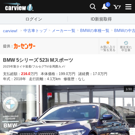
carview!
検索
通知
i
ログイン
ID新規取得
中古車トップ
メーカー一覧
BMWの車種一覧
BMWの中
carview!
提供：
お気に入り
最近見た
一覧を見る
中古車
BMW 5シリーズ 523i Mスポーツ
2025年製タイヤ装着/フルセグTV/全周囲カメ/
支払総額：
216.0
万円
本体価格：
199.0
万円
諸経費：
17.0
万円
年式：
2018
年
走行距離：
4.1
万km
修復歴：
なし
1
/
30