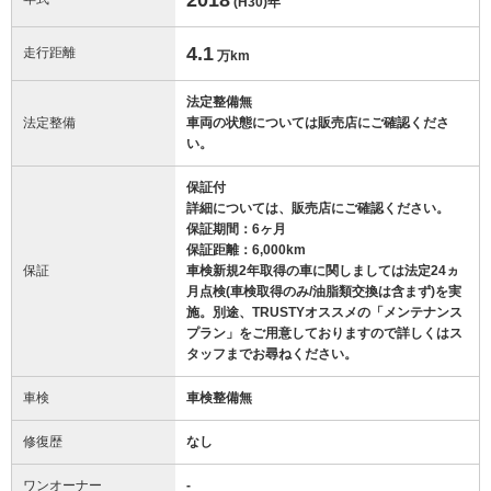
(H30)
年
4.1
走行距離
万km
法定整備無
法定整備
車両の状態については販売店にご確認くださ
い。
保証付
詳細については、販売店にご確認ください。
保証期間：6ヶ月
保証距離：6,000km
保証
車検新規2年取得の車に関しましては法定24ヵ
月点検(車検取得のみ/油脂類交換は含まず)を実
施。別途、TRUSTYオススメの「メンテナンス
プラン」をご用意しておりますので詳しくはス
タッフまでお尋ねください。
車検
車検整備無
修復歴
なし
ワンオーナー
-