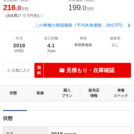
216
199
.0
.0
万円
万円
（諸経費17 .0 万円含む）
この車種の相場価格（平均本体価格：284万円）
年式
走行距離
車検
修復歴
2018
4.1
車検整備無
なし
(H30)
万km
無
見積もり・在庫確認
料
購入
販売店
車種
状態
装備
プラン
情報
スペック
状態
2018
年式