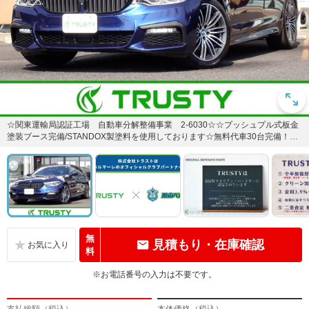
☆関東運輸局認証工場 自動車分解整備事業 2-6030☆☆プッシュプル式板金
塗装ブース完備/STANDOX製塗料を使用しております☆無料代車30台完備！各
種メンテナンス、...
無
見積もり・在庫確認
料
※お電話番号の入力は不要です。
支払総額（税込）
本体価格（税込）