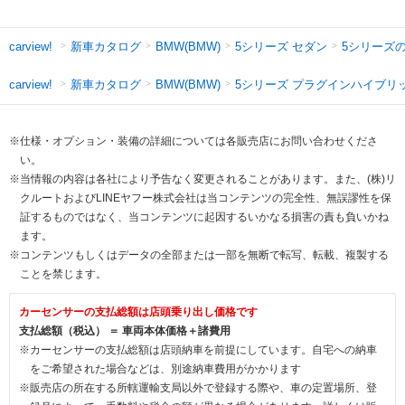
新車カタログ
5シリーズ セダン
5シリーズ
carview!
BMW(BMW)
新車カタログ
5シリーズ プラグインハイブリ
carview!
BMW(BMW)
※仕様・オプション・装備の詳細については各販売店にお問い合わせくださ
い。
※当情報の内容は各社により予告なく変更されることがあります。また、(株)リ
クルートおよびLINEヤフー株式会社は当コンテンツの完全性、無誤謬性を保
証するものではなく、当コンテンツに起因するいかなる損害の責も負いかね
ます。
※コンテンツもしくはデータの全部または一部を無断で転写、転載、複製する
ことを禁じます。
カーセンサーの支払総額は店頭乗り出し価格です
支払総額（税込） ＝ 車両本体価格＋諸費用
※カーセンサーの支払総額は店頭納車を前提にしています。自宅への納車
をご希望された場合などは、別途納車費用がかかります
※販売店の所在する所轄運輸支局以外で登録する際や、車の定置場所、登