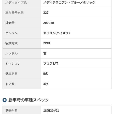
ボディタイプ色
メディテラニアン・ブルーメタリック
車台番号末尾
327
排気量
2000cc
エンジン
ガソリン(ハイオク)
駆動方式
2WD
ハンドル
右
ミッション
フロア8AT
乗車定員
5名
ドア数
4枚
新車時の車種スペック
発売年月
18(H30)/01