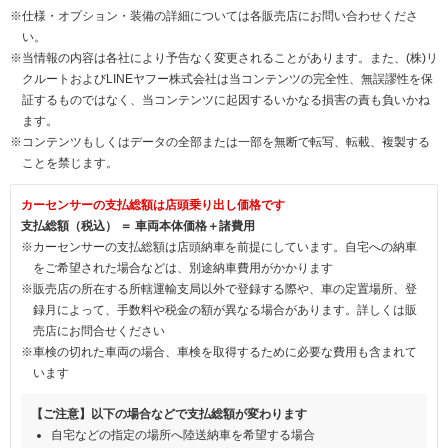
※仕様・オプション・装備の詳細については各販売店にお問い合わせくださ
い。
※当情報の内容は各社により予告なく変更されることがあります。また、(株)リ
クルートおよびLINEヤフー株式会社は当コンテンツの完全性、無誤謬性を保
証するものではなく、当コンテンツに起因するいかなる損害の責も負いかね
ます。
※コンテンツもしくはデータの全部または一部を無断で転写、転載、複製する
ことを禁じます。
カーセンサーの支払総額は店頭乗り出し価格です
支払総額（税込） ＝ 車両本体価格＋諸費用
※カーセンサーの支払総額は店頭納車を前提にしています。自宅への納車
をご希望された場合などは、別途納車費用がかかります
※販売店の所在する所轄運輸支局以外で登録する際や、車の定置場所、登
録月によって、手数料や税金の額が異なる場合があります。詳しくは販
売店にお問合せください
※車検の切れた車両の場合、車検を取得するために必要な費用も含まれて
います
【ご注意】以下の場合などで支払総額が変わります
自宅などの指定の場所へ陸送納車を希望する場合