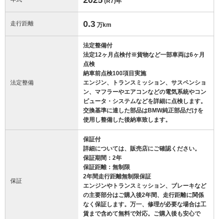
(R7)
年
0.3
走行距離
万km
法定整備付
法定12ヶ月点検付※貨物など一部車両は6ヶ月
点検
納車前点検100項目実施
法定整備
エンジン、トランスミッション、サスペンショ
ン、マフラーやエアコンなどの電気系統やコン
ピュータ・システムなどを詳細に点検します。
交換基準に達した部品はBMW純正部品だけを
使用し整備した後納車致します。
保証付
詳細については、販売店にご確認ください。
保証期間：2年
保証距離：無制限
2年間走行距離無制限保証
保証
エンジンやトランスミッション、ブレーキなど
の主要部分はご購入後2年間、走行距離に関係
なく保証します。万一、修理が必要な場合は工
賃まで含めて無料で対応。ご購入後も安心で