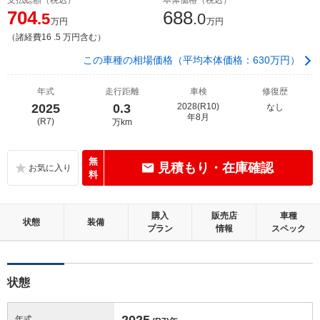
704
688
.5
.0
万円
万円
（諸経費16 .5 万円含む）
この車種の相場価格（平均本体価格：630万円）
年式
走行距離
車検
修復歴
2025
0.3
2028(R10)
なし
年8月
(R7)
万km
無
見積もり・在庫確認
料
購入
販売店
車種
状態
装備
プラン
情報
スペック
状態
2025
年式