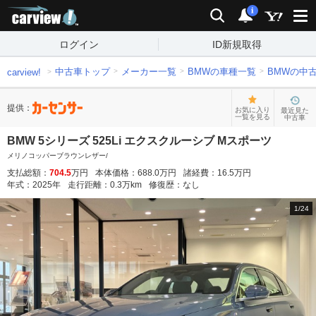
carview!
検索
通知
i
ログイン
ID新規取得
中古車トップ
メーカー一覧
BMWの車種一覧
BMWの中
carview!
提供：
お気に入り
最近見た
一覧を見る
中古車
BMW 5シリーズ 525Li エクスクルーシブ Mスポーツ
メリノコッパーブラウンレザー/
支払総額：
704.5
万円
本体価格：
688.0
万円
諸経費：
16.5
万円
年式：
2025
年
走行距離：
0.3
万km
修復歴：
なし
1
/
24