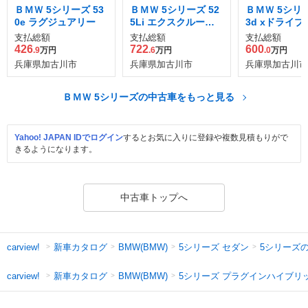
ＢＭＷ 5シリーズ 53
ＢＭＷ 5シリーズ 52
ＢＭＷ 5シリー
0e ラグジュアリー
5Li エクスクルーシ
3d xドライブ
ブ Mスポーツ
ーツ ディーゼ
支払総額
支払総額
支払総額
ボ 4WD
426
722
600
.9
万円
.6
万円
.0
万円
兵庫県加古川市
兵庫県加古川市
兵庫県加古川市
ＢＭＷ 5シリーズの中古車をもっと見る
Yahoo! JAPAN IDでログイン
するとお気に入りに登録や複数見積もりがで
きるようになります。
中古車トップへ
新車カタログ
5シリーズ セダン
5シリーズ
carview!
BMW(BMW)
新車カタログ
5シリーズ プラグインハイブリ
carview!
BMW(BMW)