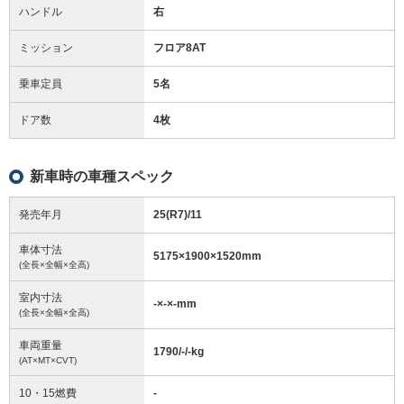
ハンドル
右
ミッション
フロア8AT
乗車定員
5名
ドア数
4枚
新車時の車種スペック
発売年月
25(R7)/11
車体寸法
5175
×
1900
×
1520
mm
(全長×全幅×全高)
室内寸法
-
×
-
×
-
mm
(全長×全幅×全高)
車両重量
1790/-/-
kg
(AT×MT×CVT)
10・15燃費
-