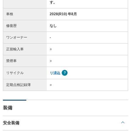
す。
車検
2028(R10) 年8月
修復歴
なし
ワンオーナー
-
正規輸入車
○
禁煙車
○
リサイクル
リ済込
定期点検記録簿
○
装備
安全装備