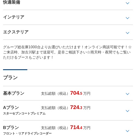
快適装備
インテリア
エクステリア
グループ総在庫1000台よりお選びいただけます！オンライン商談可能です！☆
ご来店時、加古川駅まで送迎可。是非ご相談下さい☆雨天時・夜間でもご覧い
ただけるブースもございます！
プラン
704
基本プラン
支払総額（税込）
.5
万円
724
Aプラン
支払総額（税込）
.3
万円
スターセブンコートプレミアム
714
Bプラン
支払総額（税込）
.4
万円
フロント・リアドライブレコーダー