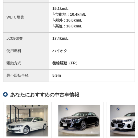
15.1km/L
└市街地：10.4km/L
WLTC燃費
└郊外：16.0km/L
└高速：18.0km/L
JC08燃費
17.4km/L
使用燃料
ハイオク
駆動方式
後輪駆動（FR）
最小回転半径
5.9
m
あなたにおすすめの中古車情報