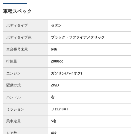
車種スペック
ボディタイプ
セダン
ボディタイプ色
ブラック・サファイアメタリック
車台番号末尾
646
排気量
2000cc
エンジン
ガソリン(ハイオク)
駆動方式
2WD
ハンドル
右
ミッション
フロア8AT
乗車定員
5名
ドア数
4枚