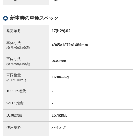
新車時の車種スペック
発売年月
17(H29)/02
車体寸法
4945
×
1870
×
1480
mm
(全長×全幅×全高)
室内寸法
-
×
-
×
-
mm
(全長×全幅×全高)
車両重量
1690/-/-
kg
(AT×MT×CVT)
10・15燃費
-
WLTC燃費
-
JC08燃費
15.4km/L
使用燃料
ハイオク