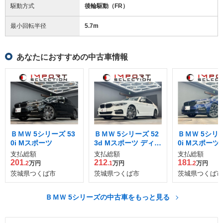
駆動方式
後輪駆動（FR）
最小回転半径
5.7
m
あなたにおすすめの中古車情報
ＢＭＷ 5シリーズ 53
ＢＭＷ 5シリーズ 52
ＢＭＷ 5シリー
0i Mスポーツ
3d Mスポーツ ディー
0i Mスポーツ
ゼルターボ
支払総額
支払総額
支払総額
201
212
181
.2
万円
.1
万円
.2
万円
茨城県つくば市
茨城県つくば市
茨城県つくば市
ＢＭＷ 5シリーズの中古車をもっと見る