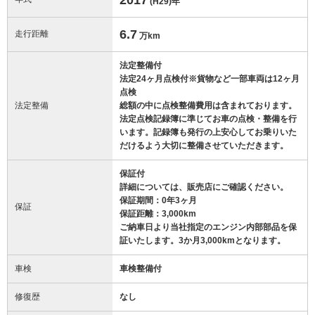
(H29)
年
6.7
走行距離
万km
法定整備付
法定24ヶ月点検付※貨物など一部車両は12ヶ月
点検
法定整備
総額の中に点検整備費用は含まれております。
法定点検記録簿に準じてお車の点検・整備を行
います。記録簿も発行の上安心してお乗りいた
だけるよう大切に整備させていただきます。
保証付
詳細については、販売店にご確認ください。
保証期間：0年3ヶ月
保証
保証距離：3,000km
ご納車日より当社指定のエンジン内部部品を保
証いたします。3か月3,000kmとなります。
車検
車検整備付
修復歴
なし