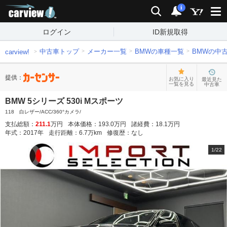
carview!
検索
通知
i
ログイン
ID新規取得
中古車トップ
メーカー一覧
BMWの車種一覧
BMWの中
carview!
提供：
お気に入り
最近見た
一覧を見る
中古車
BMW 5シリーズ 530i Mスポーツ
118 白レザー/ACC/360°カメラ/
支払総額：
211.1
万円
本体価格：
193.0
万円
諸経費：
18.1
万円
年式：
2017
年
走行距離：
6.7
万km
修復歴：
なし
1
/
22