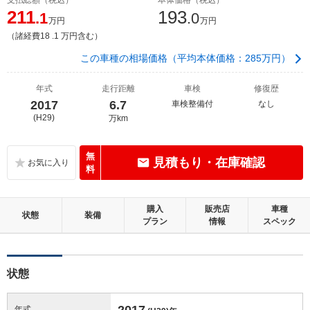
211
193
.1
.0
万円
万円
（諸経費18 .1 万円含む）
この車種の相場価格（平均本体価格：285万円）
年式
走行距離
車検
修復歴
2017
6.7
車検整備付
なし
(H29)
万km
無
見積もり・在庫確認
料
購入
販売店
車種
状態
装備
プラン
情報
スペック
状態
2017
年式