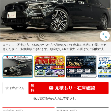
ローンにご不安な方、組めなかった方も諦めないでお気軽に当店にお問い合わ
せください。多数実績ございます。頭金なしOK☆最大120回までご自由に支払
回数を決めれます。お電話は...
無
見積もり・在庫確認
料
※お電話番号の入力は不要です。
支払総額（税込）
本体価格（税込）