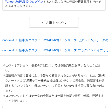
Yahoo! JAPAN IDでログイン
するとお気に入りに登録や複数見積もりがで
きるようになります。
中古車トップへ
新車カタログ
5シリーズ セダン
5シリーズ
carview!
BMW(BMW)
新車カタログ
5シリーズ プラグインハイブリ
carview!
BMW(BMW)
※仕様・オプション・装備の詳細については各販売店にお問い合わせくださ
い。
※当情報の内容は各社により予告なく変更されることがあります。また、(株)リ
クルートおよびLINEヤフー株式会社は当コンテンツの完全性、無誤謬性を保
証するものではなく、当コンテンツに起因するいかなる損害の責も負いかね
ます。
※コンテンツもしくはデータの全部または一部を無断で転写、転載、複製する
ことを禁じます。