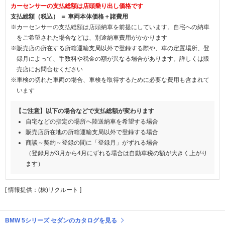
カーセンサーの支払総額は店頭乗り出し価格です
支払総額（税込） ＝ 車両本体価格＋諸費用
※カーセンサーの支払総額は店頭納車を前提にしています。自宅への納車
をご希望された場合などは、別途納車費用がかかります
※販売店の所在する所轄運輸支局以外で登録する際や、車の定置場所、登
録月によって、手数料や税金の額が異なる場合があります。詳しくは販
売店にお問合せください
※車検の切れた車両の場合、車検を取得するために必要な費用も含まれて
います
【ご注意】以下の場合などで支払総額が変わります
自宅などの指定の場所へ陸送納車を希望する場合
販売店所在地の所轄運輸支局以外で登録する場合
商談～契約～登録の間に「登録月」がずれる場合
（登録月が3月から4月にずれる場合は自動車税の額が大きく上がり
ます）
[ 情報提供：(株)リクルート ]
BMW 5シリーズ セダンのカタログを見る