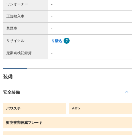
ワンオーナー
-
正規輸入車
○
禁煙車
○
リサイクル
リ済込
定期点検記録簿
-
装備
安全装備
ABS
パワステ
衝突被害軽減ブレーキ