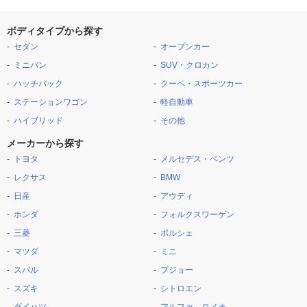
ボディタイプから探す
セダン
オープンカー
ミニバン
SUV・クロカン
ハッチバック
クーペ・スポーツカー
ステーションワゴン
軽自動車
ハイブリッド
その他
メーカーから探す
トヨタ
メルセデス・ベンツ
レクサス
BMW
日産
アウディ
ホンダ
フォルクスワーゲン
三菱
ポルシェ
マツダ
ミニ
スバル
プジョー
スズキ
シトロエン