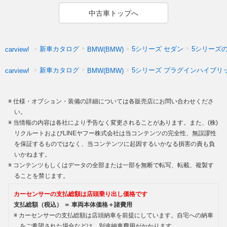
中古車トップへ
新車カタログ
5シリーズ セダン
5シリーズ
carview!
BMW(BMW)
新車カタログ
5シリーズ プラグインハイブリ
carview!
BMW(BMW)
仕様・オプション・装備の詳細については各販売店にお問い合わせくださ
い。
当情報の内容は各社により予告なく変更されることがあります。また、(株)
リクルートおよびLINEヤフー株式会社は当コンテンツの完全性、無誤謬性
を保証するものではなく、当コンテンツに起因するいかなる損害の責も負
いかねます。
コンテンツもしくはデータの全部または一部を無断で転写、転載、複製す
ることを禁じます。
カーセンサーの支払総額は店頭乗り出し価格です
支払総額（税込） ＝ 車両本体価格＋諸費用
カーセンサーの支払総額は店頭納車を前提にしています。自宅への納車
をご希望された場合などは、別途納車費用がかかります