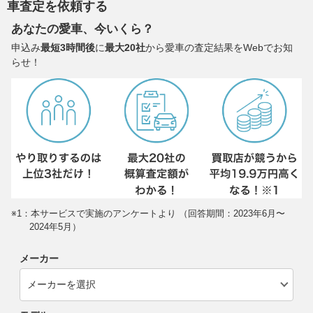
車査定を依頼する
あなたの愛車、今いくら？
申込み
最短3時間後
に
最大20社
から愛車の査定結果をWebでお知
らせ！
※1：本サービスで実施のアンケートより （回答期間：2023年6月〜
2024年5月）
メーカー