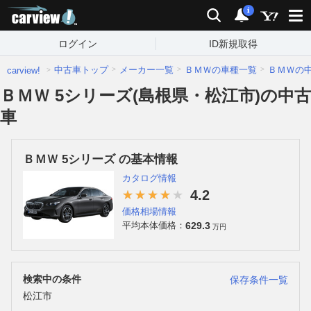
carview!
検索
通知
i
ログイン
ID新規取得
中古車トップ
メーカー一覧
ＢＭＷの車種一覧
ＢＭＷの
carview!
ＢＭＷ 5シリーズ(島根県・松江市)の中古
車
ＢＭＷ 5シリーズ の基本情報
カタログ情報
4.2
価格相場情報
629.3
平均本体価格：
万円
検索中の条件
保存条件一覧
松江市