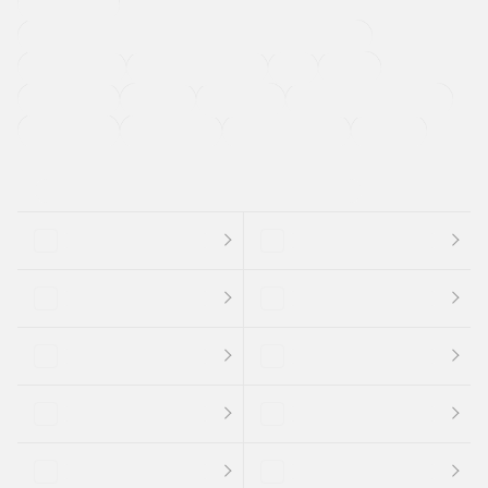
寒冷地仕様車
過給機設定モデル（ターボ・スーパーチャージャーなど)
ETC
CDプレーヤー
カーナビゲーション
禁煙車
法定整備付き
保証付き
エアバッグ
ディスチャージドランプ
支払総顔あり
クーポンあり
車両品質評価書付
新着車両