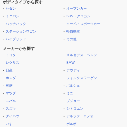
ボディタイプから探す
セダン
オープンカー
ミニバン
SUV・クロカン
ハッチバック
クーペ・スポーツカー
ステーションワゴン
軽自動車
ハイブリッド
その他
メーカーから探す
トヨタ
メルセデス・ベンツ
レクサス
BMW
日産
アウディ
ホンダ
フォルクスワーゲン
三菱
ポルシェ
マツダ
ミニ
スバル
プジョー
スズキ
シトロエン
ダイハツ
アルファ ロメオ
いすゞ
ボルボ