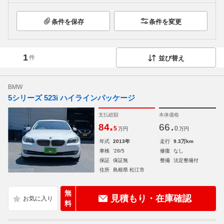
条件を保存
条件を変更
1
件
並び替え
BMW
5シリーズ 523i ハイラインパッケージ
支払総額
本体価格
.
.
84
66
5
0
万円
万円
年式
2013年
走行
9.3万km
車検
'28/5
修復
なし
保証
保証無
整備
法定整備付
住所
島根県 松江市
無
見積もり・在庫確認
料