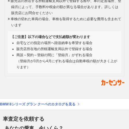
販売店の所在する所轄運輸支局以外で登録する際や、車の定置場所、登
録月によって、手数料や税金の額が異なる場合があります。詳しくは
販売店にお問合せください
車検の切れた車両の場合、車検を取得するために必要な費用も含まれて
います
【ご注意】以下の場合などで支払総額が変わります
自宅などの指定の場所へ陸送納車を希望する場合
販売店所在地の所轄運輸支局以外で登録する場合
商談～契約～登録の間に「登録月」がずれる場合
（登録月が3月から4月にずれる場合は自動車税の額が大きく上が
ります）
BMW 8シリーズ グラン クーペのカタログを見る
車査定を依頼する
あなたの愛車、今いくら？