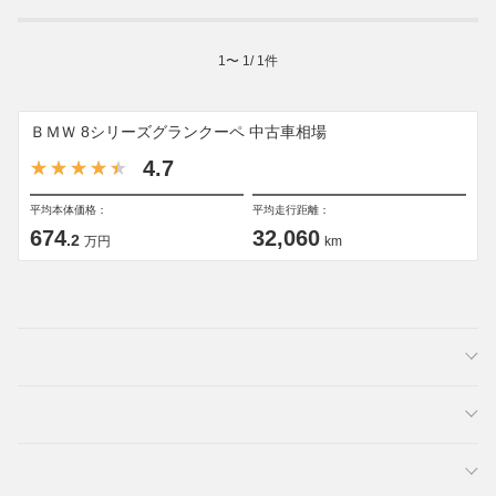
1
〜
1
/
1
件
ＢＭＷ 8シリーズグランクーペ 中古車相場
4.7
平均本体価格：
平均走行距離：
674
32,060
.2
万円
km