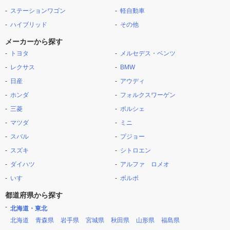
ステーションワゴン
軽自動車
ハイブリッド
その他
メーカーから探す
トヨタ
メルセデス・ベンツ
レクサス
BMW
日産
アウディ
ホンダ
フォルクスワーゲン
三菱
ポルシェ
マツダ
ミニ
スバル
プジョー
スズキ
シトロエン
ダイハツ
アルファ ロメオ
いすゞ
ボルボ
都道府県から探す
北海道・東北
北海道
青森県
岩手県
宮城県
秋田県
山形県
福島県