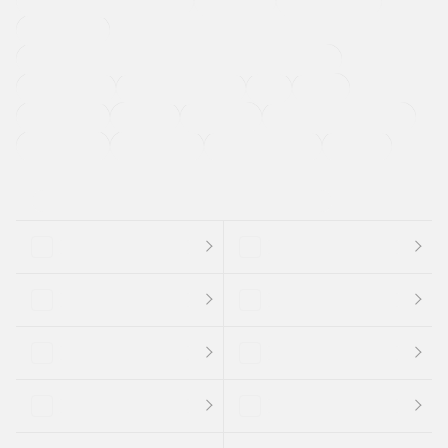
メーカー系販売店取り扱い車
修復歴無し
アルミホイール
寒冷地仕様車
過給機設定モデル（ターボ・スーパーチャージャーなど)
ETC
CDプレーヤー
カーナビゲーション
禁煙車
法定整備付き
保証付き
エアバッグ
ディスチャージドランプ
支払総顔あり
クーポンあり
車両品質評価書付
新着車両