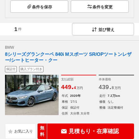
条件を保存
条件を変更
1
件
並び替え
BMW
8シリーズグランクーペ 840i Mスポーツ SR/OPツートンレザ
ー/シートヒーター・クー
保証付
購入プラン付き
支払総額
本体価格
.
.
449
439
4
8
万円
万円
年式
2020年
走行
7.2万km
車検
'27/1
修復
なし
保証
保証付
整備
法定整備付
住所
大分県 大分市
無
見積もり・在庫確認
料