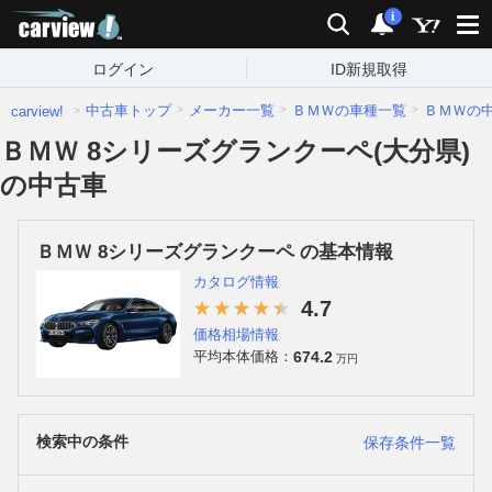
carview!
検索
通知
i
ログイン
ID新規取得
中古車トップ
メーカー一覧
ＢＭＷの車種一覧
ＢＭＷの
carview!
ＢＭＷ 8シリーズグランクーペ(大分県)
の中古車
ＢＭＷ 8シリーズグランクーペ の基本情報
カタログ情報
4.7
価格相場情報
674.2
平均本体価格：
万円
検索中の条件
保存条件一覧