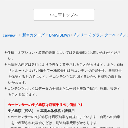
中古車トップへ
新車カタログ
8シリーズ グラン クーペ
8シ
carview!
BMW(BMW)
仕様・オプション・装備の詳細については各販売店にお問い合わせくださ
い。
当情報の内容は各社により予告なく変更されることがあります。また、(株)
リクルートおよびLINEヤフー株式会社は当コンテンツの完全性、無誤謬性
を保証するものではなく、当コンテンツに起因するいかなる損害の責も負
いかねます。
コンテンツもしくはデータの全部または一部を無断で転写、転載、複製す
ることを禁じます。
カーセンサーの支払総額は店頭乗り出し価格です
支払総額（税込） ＝ 車両本体価格＋諸費用
カーセンサーの支払総額は店頭納車を前提にしています。自宅への納車
をご希望された場合などは、別途納車費用がかかります