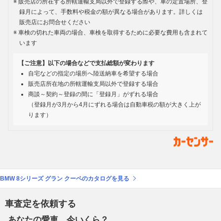
販売店の所在する所轄運輸支局以外で登録する際や、車の定置場所、登
録月によって、手数料や税金の額が異なる場合があります。詳しくは
販売店にお問合せください
車検の切れた車両の場合、車検を取得するために必要な費用も含まれて
います
【ご注意】以下の場合などで支払総額が変わります
自宅などの指定の場所へ陸送納車を希望する場合
販売店所在地の所轄運輸支局以外で登録する場合
商談～契約～登録の間に「登録月」がずれる場合
（登録月が3月から4月にずれる場合は自動車税の額が大きく上が
ります）
BMW 8シリーズ グラン クーペのカタログを見る
車査定を依頼する
あなたの愛車、今いくら？