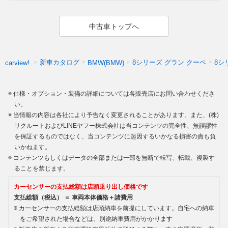
中古車トップへ
新車カタログ
8シリーズ グラン クーペ
8シ
carview!
BMW(BMW)
仕様・オプション・装備の詳細については各販売店にお問い合わせくださ
い。
当情報の内容は各社により予告なく変更されることがあります。また、(株)
リクルートおよびLINEヤフー株式会社は当コンテンツの完全性、無誤謬性
を保証するものではなく、当コンテンツに起因するいかなる損害の責も負
いかねます。
コンテンツもしくはデータの全部または一部を無断で転写、転載、複製す
ることを禁じます。
カーセンサーの支払総額は店頭乗り出し価格です
支払総額（税込） ＝ 車両本体価格＋諸費用
カーセンサーの支払総額は店頭納車を前提にしています。自宅への納車
をご希望された場合などは、別途納車費用がかかります