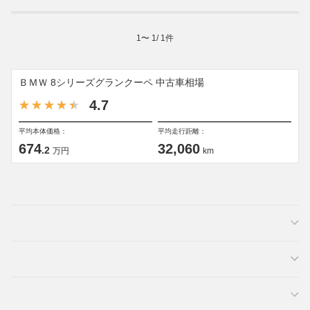
1
〜
1
/
1
件
ＢＭＷ 8シリーズグランクーペ 中古車相場
4.7
平均本体価格：
平均走行距離：
674
32,060
.2
万円
km