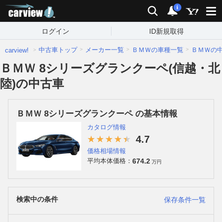
carview!
検索
通知
i
ログイン
ID新規取得
中古車トップ
メーカー一覧
ＢＭＷの車種一覧
ＢＭＷの
carview!
ＢＭＷ 8シリーズグランクーペ(信越・北
陸)の中古車
ＢＭＷ 8シリーズグランクーペ の基本情報
カタログ情報
4.7
価格相場情報
674.2
平均本体価格：
万円
検索中の条件
保存条件一覧