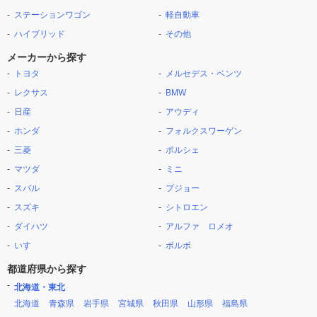
ステーションワゴン
軽自動車
ハイブリッド
その他
メーカーから探す
トヨタ
メルセデス・ベンツ
レクサス
BMW
日産
アウディ
ホンダ
フォルクスワーゲン
三菱
ポルシェ
マツダ
ミニ
スバル
プジョー
スズキ
シトロエン
ダイハツ
アルファ ロメオ
いすゞ
ボルボ
都道府県から探す
北海道・東北
北海道
青森県
岩手県
宮城県
秋田県
山形県
福島県