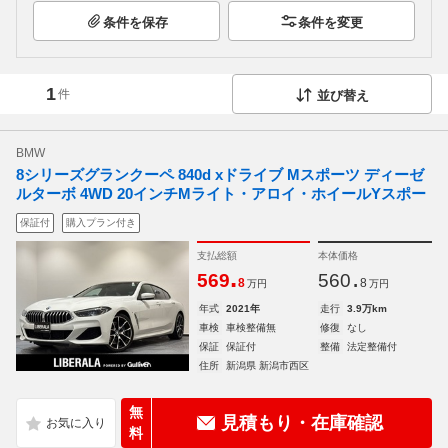
条件を保存
条件を変更
1
件
並び替え
BMW
8シリーズグランクーペ 840d xドライブ Mスポーツ ディーゼ
ルターボ 4WD 20インチMライト・アロイ・ホイールYスポー
保証付
購入プラン付き
支払総額
本体価格
.
.
569
560
8
8
万円
万円
年式
2021年
走行
3.9万km
車検
車検整備無
修復
なし
保証
保証付
整備
法定整備付
住所
新潟県 新潟市西区
無
見積もり・在庫確認
料