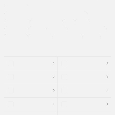
メーカー系販売店取り扱い車
修復歴無し
アルミホイール
寒冷地仕様車
過給機設定モデル（ターボ・スーパーチャージャーなど)
ETC
CDプレーヤー
カーナビゲーション
禁煙車
法定整備付き
保証付き
エアバッグ
ディスチャージドランプ
支払総顔あり
クーポンあり
車両品質評価書付
新着車両