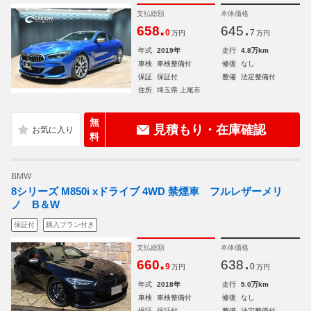
支払総額
本体価格
.
.
658
645
0
7
万円
万円
年式
2019年
走行
4.8万km
車検
車検整備付
修復
なし
保証
保証付
整備
法定整備付
住所
埼玉県 上尾市
無
見積もり・在庫確認
料
BMW
8シリーズ M850i xドライブ 4WD 禁煙車 フルレザーメリ
ノ B＆W
保証付
購入プラン付き
支払総額
本体価格
.
.
660
638
9
0
万円
万円
年式
2018年
走行
5.0万km
車検
車検整備付
修復
なし
保証
保証付
整備
法定整備付