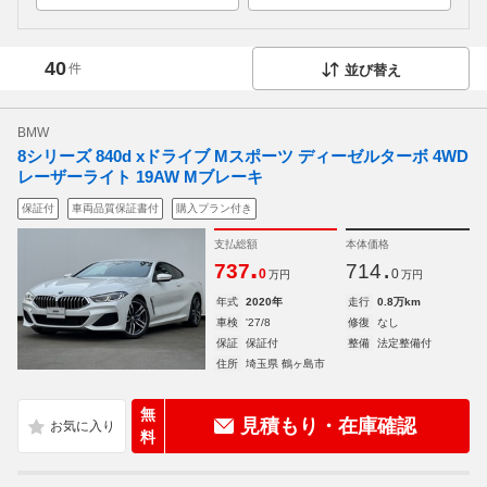
40
件
並び替え
BMW
8シリーズ 840d xドライブ Mスポーツ ディーゼルターボ 4WD
レーザーライト 19AW Mブレーキ
保証付
車両品質保証書付
購入プラン付き
支払総額
本体価格
.
.
737
714
0
0
万円
万円
年式
2020年
走行
0.8万km
車検
'27/8
修復
なし
保証
保証付
整備
法定整備付
住所
埼玉県 鶴ヶ島市
無
見積もり・在庫確認
料