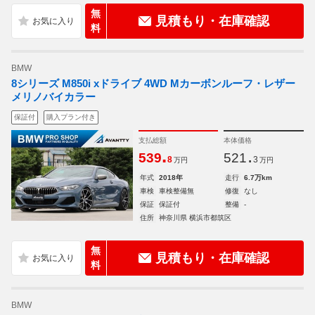
無
見積もり・在庫確認
料
BMW
8シリーズ M850i xドライブ 4WD Mカーボンルーフ・レザー
メリノバイカラー
保証付
購入プラン付き
支払総額
本体価格
.
.
539
521
8
3
万円
万円
年式
2018年
走行
6.7万km
車検
車検整備無
修復
なし
保証
保証付
整備
-
住所
神奈川県 横浜市都筑区
無
見積もり・在庫確認
料
BMW