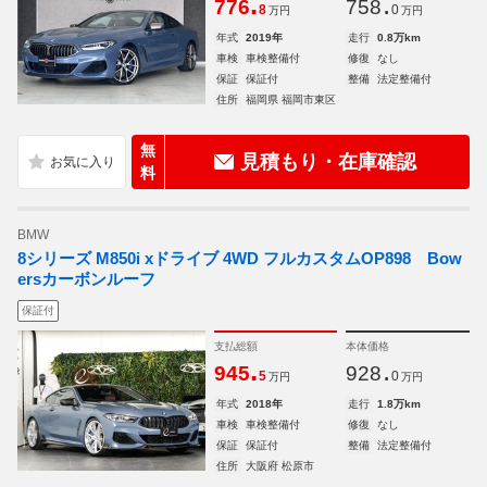
.
.
776
758
8
0
万円
万円
年式
2019年
走行
0.8万km
車検
車検整備付
修復
なし
保証
保証付
整備
法定整備付
住所
福岡県 福岡市東区
無
見積もり・在庫確認
料
BMW
8シリーズ M850i xドライブ 4WD フルカスタムOP898 Bow
ersカーボンルーフ
保証付
支払総額
本体価格
.
.
945
928
5
0
万円
万円
年式
2018年
走行
1.8万km
車検
車検整備付
修復
なし
保証
保証付
整備
法定整備付
住所
大阪府 松原市