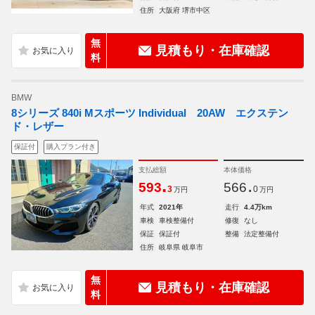
住所
大阪府 堺市中区
無
見積もり・在庫確認
料
BMW
8シリーズ 840i Mスポーツ Individual 20AW エクステン
ド・レザー
保証付
購入プラン付き
支払総額
本体価格
.
.
593
566
3
0
万円
万円
年式
2021年
走行
4.4万km
車検
車検整備付
修復
なし
保証
保証付
整備
法定整備付
住所
岐阜県 岐阜市
無
見積もり・在庫確認
料