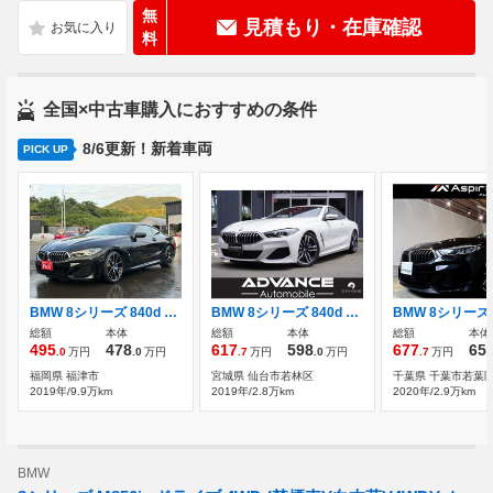
無
見積もり・在庫確認
料
全国×中古車購入におすすめの条件
8/6更新！新着車両
PICK UP
BMW 8シリーズ 840d xドライブ Mスポーツ ディーゼルターボ 4WD 正規D車右HDrivingAssistProfessional純正O
BMW 8シリーズ 840d xドライブ Mスポーツ ディーゼルターボ 4WD
総額
本体
総額
本体
総額
本体
495
478
617
598
677
65
.0
万円
.0
万円
.7
万円
.0
万円
.7
万円
福岡県 福津市
宮城県 仙台市若林区
千葉県 千葉市若葉
2019年/9.9万km
2019年/2.8万km
2020年/2.9万km
BMW