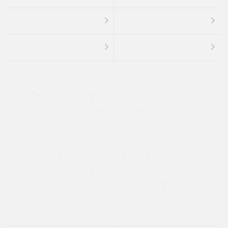
４ＷＤ
定期点検記録簿
ワンオーナーカー
福祉車両
メーカー系販売店取り扱い車
修復歴無し
アルミホイール
寒冷地仕様車
過給機設定モデル（ターボ・スーパーチャージャーなど)
ETC
CDプレーヤー
カーナビゲーション
禁煙車
法定整備付き
保証付き
エアバッグ
ディスチャージドランプ
支払総顔あり
クーポンあり
車両品質評価書付
新着車両