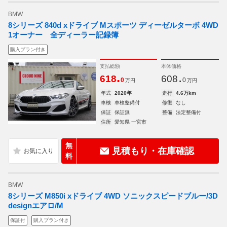
BMW
8シリーズ 840d xドライブ Mスポーツ ディーゼルターボ 4WD
1オーナー 全ディーラー記録簿
購入プラン付き
支払総額
本体価格
.
.
618
608
0
0
万円
万円
年式
2020年
走行
4.6万km
車検
車検整備付
修復
なし
保証
保証無
整備
法定整備付
住所
愛知県 一宮市
無
見積もり・在庫確認
料
BMW
8シリーズ M850i xドライブ 4WD ソニックスピードブルー/3D
designエアロ/M
保証付
購入プラン付き