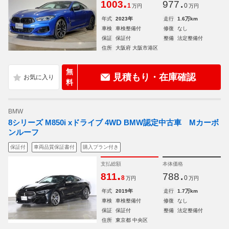
.
.
1003
977
1
0
万円
万円
年式
2023年
走行
1.6万km
車検
車検整備付
修復
なし
保証
保証付
整備
法定整備付
住所
大阪府 大阪市港区
無
見積もり・在庫確認
料
BMW
8シリーズ M850i xドライブ 4WD BMW認定中古車 Mカーボ
ンルーフ
保証付
車両品質保証書付
購入プラン付き
支払総額
本体価格
.
.
811
788
8
0
万円
万円
年式
2019年
走行
1.7万km
車検
車検整備付
修復
なし
保証
保証付
整備
法定整備付
住所
東京都 中央区