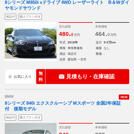
8シリーズ M850i xドライブ 4WD レーザーライト B＆Wダイ
ヤモンドサウンド
保証付
購入プラン付き
支払総額
本体価格
.
.
480
464
0
0
万円
万円
年式
2018年
走行
9.0万km
車検
車検整備無
修復
なし
保証
保証付
整備
-
住所
愛知県 一宮市
無
見積もり・在庫確認
料
BMW
NEW
8シリーズ 840i エクスクルーシブ Mスポーツ 全国2年保証
付 後期モデル
保証付
購入プラン付き
支払総額
本体価格
.
.