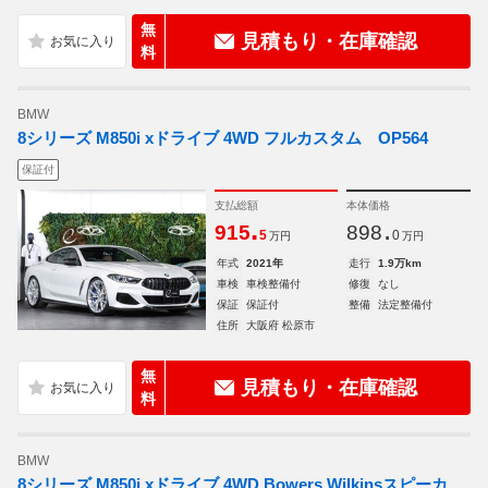
無
見積もり・在庫確認
料
BMW
8シリーズ M850i xドライブ 4WD フルカスタム OP564
保証付
支払総額
本体価格
.
.
915
898
5
0
万円
万円
年式
2021年
走行
1.9万km
車検
車検整備付
修復
なし
保証
保証付
整備
法定整備付
住所
大阪府 松原市
無
見積もり・在庫確認
料
BMW
8シリーズ M850i xドライブ 4WD Bowers Wilkinsスピーカ