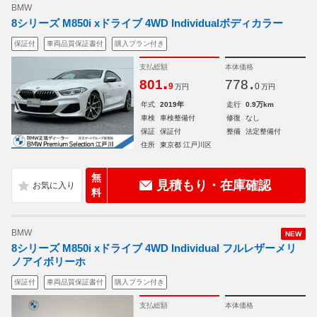
BMW
8シリーズ M850i xドライブ 4WD Individualボディカラー
保証付
車両品質保証書付
購入プラン付き
支払総額
本体価格
.
.
801
778
9
0
万円
万円
年式
2019年
走行
0.9万km
車検
車検整備付
修復
なし
保証
保証付
整備
法定整備付
住所
東京都 江戸川区
無
見積もり・在庫確認
料
BMW
NEW
8シリーズ M850i xドライブ 4WD Individual フルレザーメリ
ノアイボリーホ
保証付
車両品質保証書付
購入プラン付き
支払総額
本体価格