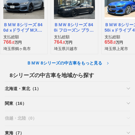
ＢＭＷ 8シリーズ 84
ＢＭＷ 8シリーズ 84
ＢＭＷ 8シリーズ
0d xドライブ Mスポ
0i フローズン ブラッ
50i xドライブ 
ーツ ディーゼルター
ク エディション
支払総額
支払総額
支払総額
ボ 4WD
766
764
658
.0
万円
.0
万円
.0
万円
埼玉県鶴ヶ島市
埼玉県川越市
埼玉県上尾市
ＢＭＷ 8シリーズの中古車をもっと見る
8シリーズの中古車を地域から探す
北海道・東北（1）
関東（16）
信越・北陸（0）
東海（7）