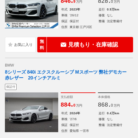
846
828
9
0
万円
万円
年式
2023年
走行
0.9万km
車検
'26/12
修復
なし
保証
保証付
整備
法定整備付
住所
東京都 江戸川区
無
見積もり・在庫確認
料
BMW
8シリーズ 840i エクスクルーシブ Mスポーツ 弊社デモカー
赤レザー 20インチアルミ
保証付
支払総額
本体価格
.
.
884
868
0
0
万円
万円
年式
2024年
走行
0.4万km
車検
'27/6
修復
なし
保証
保証付
整備
法定整備付
住所
愛知県 一宮市