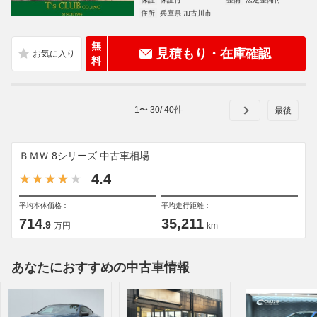
住所
兵庫県 加古川市
無
見積もり・在庫確認
料
1
〜
30
/
40
件
ＢＭＷ 8シリーズ 中古車相場
4.4
平均本体価格：
平均走行距離：
714
35,211
.9
万円
km
あなたにおすすめの中古車情報