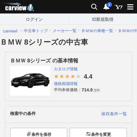
carview!
検索
通知
i
ログイン
ID新規取得
中古車トップ
メーカー一覧
ＢＭＷの車種一覧
ＢＭＷの
carview!
ＢＭＷ 8シリーズの中古車
ＢＭＷ 8シリーズ の基本情報
カタログ情報
4.4
価格相場情報
714.9
平均本体価格：
万円
検索中の条件
保存条件一覧
条件を保存
条件を変更