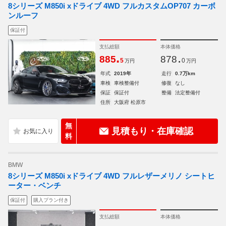
8シリーズ M850i xドライブ 4WD フルカスタムOP707 カーボ
ンルーフ
保証付
支払総額
本体価格
.
.
885
878
5
0
万円
万円
年式
2019年
走行
0.7万km
車検
車検整備付
修復
なし
保証
保証付
整備
法定整備付
住所
大阪府 松原市
無
見積もり・在庫確認
料
BMW
8シリーズ M850i xドライブ 4WD フルレザーメリノ シートヒ
ーター・ベンチ
保証付
購入プラン付き
支払総額
本体価格