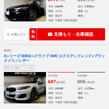
7
9
万円
万円
年式
2020年
走行
2.9万km
車検
'27/10
修復
なし
保証
保証付
整備
-
住所
千葉県 千葉市若葉区
無
見積もり・在庫確認
料
BMW
8シリーズ M850i xドライブ 4WD エクステンドレッド×ブラッ
クメリノレザー
保証付
購入プラン付き
支払総額
本体価格
.
.
687
669
3
9
万円
万円
年式
2019年
走行
3.1万km
車検
'26/12
修復
なし
保証
保証付
整備
-
住所
千葉県 千葉市若葉区