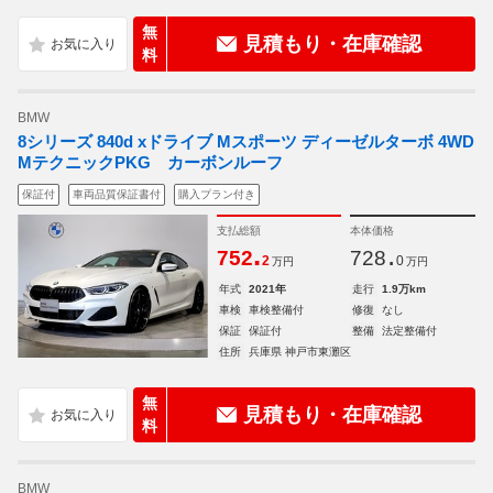
無
見積もり・在庫確認
料
BMW
8シリーズ 840d xドライブ Mスポーツ ディーゼルターボ 4WD
MテクニックPKG カーボンルーフ
保証付
車両品質保証書付
購入プラン付き
支払総額
本体価格
.
.
752
728
2
0
万円
万円
年式
2021年
走行
1.9万km
車検
車検整備付
修復
なし
保証
保証付
整備
法定整備付
住所
兵庫県 神戸市東灘区
無
見積もり・在庫確認
料
BMW