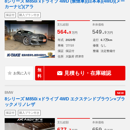
8シリーズ M850i xドライブ 4WD (禁煙車)(白本革)(4WD)(メー
カーナビ)(アラ
保証付
購入プラン付き
支払総額
本体価格
.
.
564
549
9
9
万円
万円
年式
2020年
走行
6.7万km
車検
'27/10
修復
なし
保証
保証付
整備
法定整備付
住所
大阪府 摂津市
無
見積もり・在庫確認
料
BMW
NEW
8シリーズ M850i xドライブ 4WD エクステンドブラウン×ブラ
ックメリノレザ
保証付
購入プラン付き
支払総額
本体価格
.
.
677
659