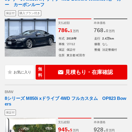
ー カーボンルーフ
保証付
購入プラン付き
支払総額
本体価格
.
.
786
768
1
0
万円
万円
年式
2018年
走行
2.4万km
車検
'27/12
修復
なし
保証
保証付
整備
法定整備付
住所
東京都 町田市
無
見積もり・在庫確認
料
BMW
8シリーズ M850i xドライブ 4WD フルカスタム OP823 Bow
ers
保証付
支払総額
本体価格
.
.
945
928
5
0
万円
万円