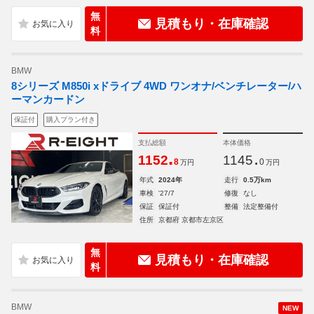
無
見積もり・在庫確認
料
BMW
8シリーズ M850i xドライブ 4WD ワンオナ/ベンチレーター/ハ
ーマンカードン
保証付
購入プラン付き
支払総額
本体価格
.
.
1152
1145
8
0
万円
万円
年式
2024年
走行
0.5万km
車検
'27/7
修復
なし
保証
保証付
整備
法定整備付
住所
京都府 京都市左京区
無
見積もり・在庫確認
料
BMW
NEW