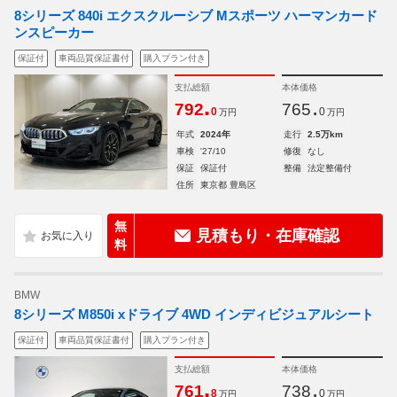
8シリーズ 840i エクスクルーシブ Mスポーツ ハーマンカード
ンスピーカー
保証付
車両品質保証書付
購入プラン付き
支払総額
本体価格
.
.
792
765
0
0
万円
万円
年式
2024年
走行
2.5万km
車検
'27/10
修復
なし
保証
保証付
整備
法定整備付
住所
東京都 豊島区
無
見積もり・在庫確認
料
BMW
8シリーズ M850i xドライブ 4WD インディビジュアルシート
保証付
車両品質保証書付
購入プラン付き
支払総額
本体価格
.
.
761
738
8
0
万円
万円