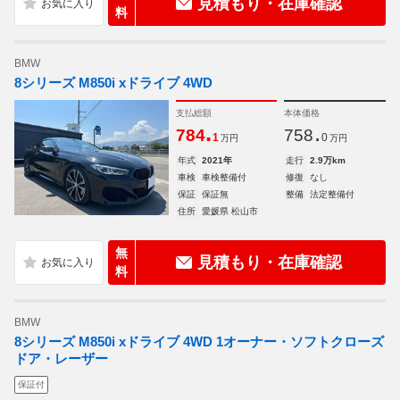
見積もり・在庫確認
料
BMW
8シリーズ M850i xドライブ 4WD
支払総額
本体価格
.
.
784
758
1
0
万円
万円
年式
2021年
走行
2.9万km
車検
車検整備付
修復
なし
保証
保証無
整備
法定整備付
住所
愛媛県 松山市
無
見積もり・在庫確認
料
BMW
8シリーズ M850i xドライブ 4WD 1オーナー・ソフトクローズ
ドア・レーザー
保証付