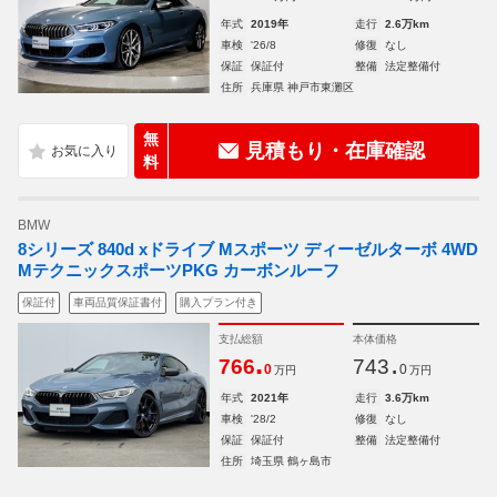
年式
2019年
走行
2.6万km
車検
'26/8
修復
なし
保証
保証付
整備
法定整備付
住所
兵庫県 神戸市東灘区
無
見積もり・在庫確認
料
BMW
8シリーズ 840d xドライブ Mスポーツ ディーゼルターボ 4WD
MテクニックスポーツPKG カーボンルーフ
保証付
車両品質保証書付
購入プラン付き
支払総額
本体価格
.
.
766
743
0
0
万円
万円
年式
2021年
走行
3.6万km
車検
'28/2
修復
なし
保証
保証付
整備
法定整備付
住所
埼玉県 鶴ヶ島市