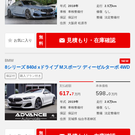
年式
2018年
走行
2.5万km
車検
車検整備付
修復
なし
保証
保証付
整備
法定整備付
住所
大阪府 松原市
無
見積もり・在庫確認
料
BMW
NEW
8シリーズ 840d xドライブ Mスポーツ ディーゼルターボ 4WD
保証付
購入プラン付き
支払総額
本体価格
.
.
617
598
7
0
万円
万円
年式
2019年
走行
2.8万km
車検
車検整備付
修復
なし
保証
保証付
整備
法定整備付
住所
宮城県 仙台市若林区
無