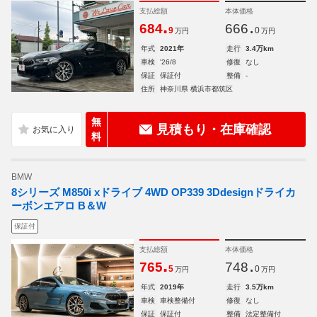
支払総額
本体価格
.
.
684
666
9
0
万円
万円
年式
2021年
走行
3.4万km
車検
'26/8
修復
なし
保証
保証付
整備
-
住所
神奈川県 横浜市都筑区
無
見積もり・在庫確認
料
BMW
8シリーズ M850i xドライブ 4WD OP339 3Ddesignドライカ
ーボンエアロ B＆W
保証付
支払総額
本体価格
.
.
765
748
5
0
万円
万円
年式
2019年
走行
3.5万km
車検
車検整備付
修復
なし
保証
保証付
整備
法定整備付