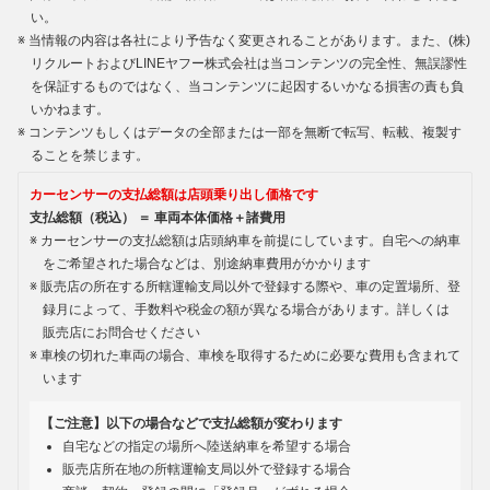
い。
当情報の内容は各社により予告なく変更されることがあります。また、(株)
リクルートおよびLINEヤフー株式会社は当コンテンツの完全性、無誤謬性
を保証するものではなく、当コンテンツに起因するいかなる損害の責も負
いかねます。
コンテンツもしくはデータの全部または一部を無断で転写、転載、複製す
ることを禁じます。
カーセンサーの支払総額は店頭乗り出し価格です
支払総額（税込） ＝ 車両本体価格＋諸費用
カーセンサーの支払総額は店頭納車を前提にしています。自宅への納車
をご希望された場合などは、別途納車費用がかかります
販売店の所在する所轄運輸支局以外で登録する際や、車の定置場所、登
録月によって、手数料や税金の額が異なる場合があります。詳しくは
販売店にお問合せください
車検の切れた車両の場合、車検を取得するために必要な費用も含まれて
います
【ご注意】以下の場合などで支払総額が変わります
自宅などの指定の場所へ陸送納車を希望する場合
販売店所在地の所轄運輸支局以外で登録する場合