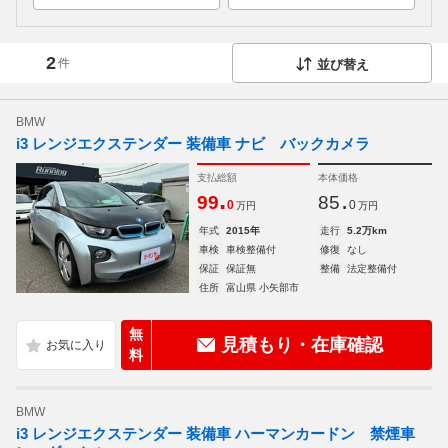
2
件
並び替え
BMW
i3 レンジエクステンダー 装備車 ナビ バックカメラ
支払総額
本体価格
.
.
99
85
0
0
万円
万円
年式
2015年
走行
5.2万km
車検
車検整備付
修復
なし
保証
保証無
整備
法定整備付
住所
富山県 小矢部市
無
見積もり・在庫確認
料
BMW
i3 レンジエクステンダー 装備車 ハーマンカードン 禁煙車