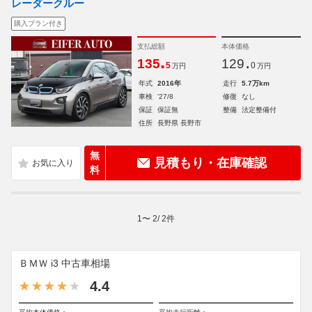
レーダークルー
購入プラン付き
支払総額
本体価格
.
.
135
129
5
0
万円
万円
年式
2016年
走行
5.7万km
車検
'27/8
修復
なし
保証
保証無
整備
法定整備付
住所
長野県 長野市
無
見積もり・在庫確認
料
1
〜
2
/
2
件
ＢＭＷ i3 中古車相場
4.4