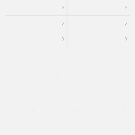
４ＷＤ
定期点検記録簿
ワンオーナーカー
福祉車両
メーカー系販売店取り扱い車
修復歴無し
アルミホイール
寒冷地仕様車
過給機設定モデル（ターボ・スーパーチャージャーなど)
ETC
CDプレーヤー
カーナビゲーション
禁煙車
法定整備付き
保証付き
エアバッグ
ディスチャージドランプ
支払総顔あり
クーポンあり
車両品質評価書付
新着車両