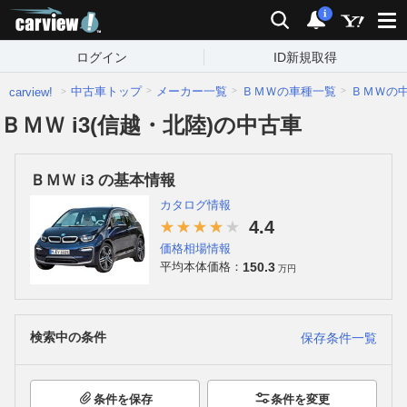
carview!
検索
通知
i
ログイン
ID新規取得
中古車トップ
メーカー一覧
ＢＭＷの車種一覧
ＢＭＷの
carview!
ＢＭＷ i3(信越・北陸)の中古車
ＢＭＷ i3 の基本情報
カタログ情報
4.4
価格相場情報
150.3
平均本体価格：
万円
検索中の条件
保存条件一覧
条件を保存
条件を変更