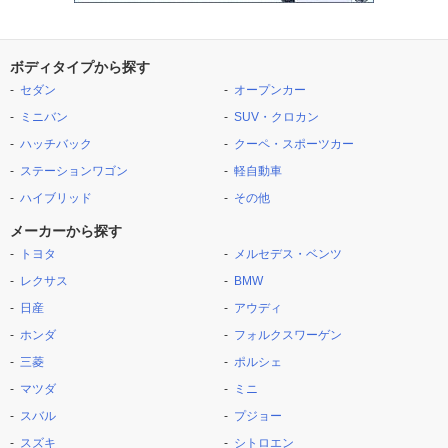
ボディタイプから探す
セダン
オープンカー
ミニバン
SUV・クロカン
ハッチバック
クーペ・スポーツカー
ステーションワゴン
軽自動車
ハイブリッド
その他
メーカーから探す
トヨタ
メルセデス・ベンツ
レクサス
BMW
日産
アウディ
ホンダ
フォルクスワーゲン
三菱
ポルシェ
マツダ
ミニ
スバル
プジョー
スズキ
シトロエン