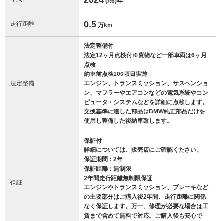
(R6)
年
0.5
走行距離
万km
法定整備付
法定12ヶ月点検付※貨物など一部車両は6ヶ月
点検
納車前点検100項目実施
法定整備
エンジン、トランスミッション、サスペンショ
ン、マフラーやエアコンなどの電気系統やコン
ピュータ・システムなどを詳細に点検します。
交換基準に達した部品はBMW純正部品だけを
使用し整備した後納車致します。
保証付
詳細については、販売店にご確認ください。
保証期間：2年
保証距離：無制限
2年間走行距離無制限保証
保証
エンジンやトランスミッション、ブレーキなど
の主要部分はご購入後2年間、走行距離に関係
なく保証します。万一、修理が必要な場合は工
賃まで含めて無料で対応。ご購入後も安心で