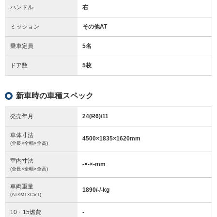
ハンドル
右
ミッション
その他AT
乗車定員
5名
ドア数
5枚
新車時の車種スペック
発売年月
24(R6)/11
車体寸法
4500
×
1835
×
1620
mm
(全長×全幅×全高)
室内寸法
-
×
-
×
-
mm
(全長×全幅×全高)
車両重量
1890/-/-
kg
(AT×MT×CVT)
10・15燃費
-