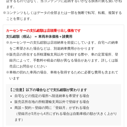
証するものではなく、当コンテンツに起因するいかなる損害の責も負いかね
ます。
※コンテンツもしくはデータの全部または一部を無断で転写、転載、複製する
ことを禁じます。
カーセンサーの支払総額は店頭乗り出し価格です
支払総額（税込） ＝ 車両本体価格＋諸費用
※カーセンサーの支払総額は店頭納車を前提にしています。自宅への納車
をご希望された場合などは、別途納車費用がかかります
※販売店の所在する所轄運輸支局以外で登録する際や、車の定置場所、登
録月によって、手数料や税金の額が異なる場合があります。詳しくは販
売店にお問合せください
※車検の切れた車両の場合、車検を取得するために必要な費用も含まれて
います
【ご注意】以下の場合などで支払総額が変わります
自宅などの指定の場所へ陸送納車を希望する場合
販売店所在地の所轄運輸支局以外で登録する場合
商談～契約～登録の間に「登録月」がずれる場合
（登録月が3月から4月にずれる場合は自動車税の額が大きく上がり
ます）