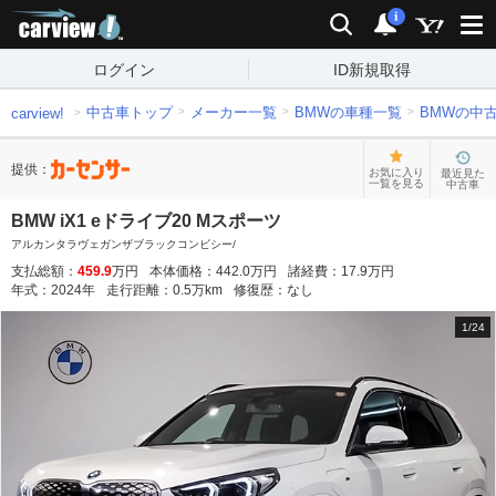
carview!
検索
通知
i
ログイン
ID新規取得
中古車トップ
メーカー一覧
BMWの車種一覧
BMWの中
carview!
提供：
お気に入り
最近見た
一覧を見る
中古車
BMW iX1 eドライブ20 Mスポーツ
アルカンタラヴェガンザブラックコンビシー/
支払総額：
459.9
万円
本体価格：
442.0
万円
諸経費：
17.9
万円
年式：
2024
年
走行距離：
0.5
万km
修復歴：
なし
1
/
24