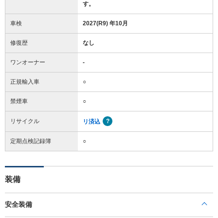
す。
車検
2027(R9) 年10月
修復歴
なし
ワンオーナー
-
正規輸入車
○
禁煙車
○
リサイクル
リ済込
定期点検記録簿
○
装備
安全装備