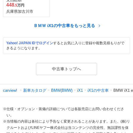
448
.5
万円
兵庫県加古川市
ＢＭＷ iX1の中古車をもっと見る
Yahoo! JAPAN IDでログイン
するとお気に入りに登録や複数見積もりがで
きるようになります。
中古車トップへ
新車カタログ
iX1の中古車
BMW i
carview!
BMW(BMW)
iX1
※仕様・オプション・装備の詳細については各販売店にお問い合わせくださ
い。
※当情報の内容は各社により予告なく変更されることがあります。また、(株)リ
クルートおよびLINEヤフー株式会社は当コンテンツの完全性、無誤謬性を保