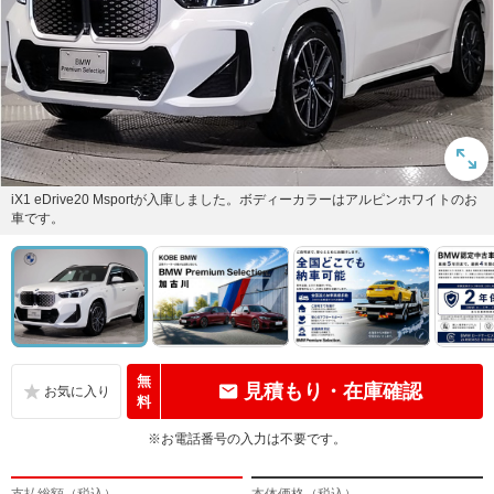
iX1 eDrive20 Msportが入庫しました。ボディーカラーはアルピンホワイトのお
車です。
無
見積もり・在庫確認
料
※お電話番号の入力は不要です。
支払総額（税込）
本体価格（税込）