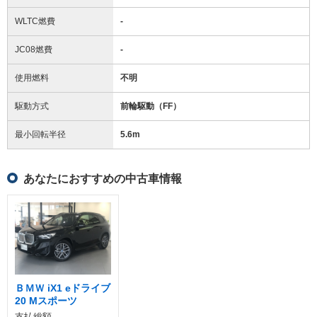
WLTC燃費
-
JC08燃費
-
使用燃料
不明
駆動方式
前輪駆動（FF）
最小回転半径
5.6
m
あなたにおすすめの中古車情報
ＢＭＷ iX1 eドライブ
20 Mスポーツ
支払総額