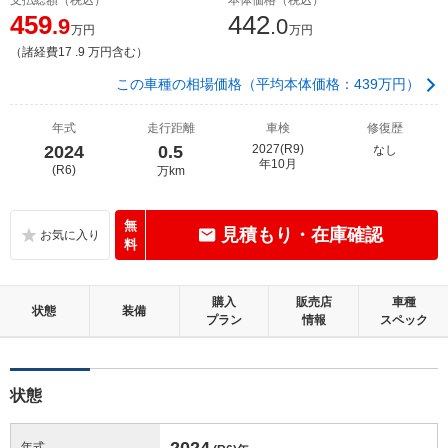
459
442
.9
.0
万円
万円
（諸経費17 .9 万円含む）
この車種の相場価格（平均本体価格：439万円）
年式
走行距離
車検
修復歴
2024
0.5
2027(R9)
なし
年10月
(R6)
万km
無
見積もり・在庫確認
料
購入
販売店
車種
状態
装備
プラン
情報
スペック
状態
2024
年式