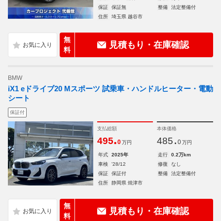
保証
保証無
整備
法定整備付
住所
埼玉県 越谷市
無
見積もり・在庫確認
料
BMW
iX1 eドライブ20 Mスポーツ 試乗車・ハンドルヒーター・電動
シート
保証付
支払総額
本体価格
.
.
495
485
0
0
万円
万円
年式
2025年
走行
0.2万km
車検
'28/12
修復
なし
保証
保証付
整備
法定整備付
住所
静岡県 焼津市
無
見積もり・在庫確認
料