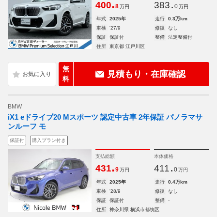
.
.
400
383
8
0
万円
万円
年式
2025年
走行
0.3万km
車検
'27/9
修復
なし
保証
保証付
整備
法定整備付
住所
東京都 江戸川区
無
見積もり・在庫確認
料
BMW
iX1 eドライブ20 Mスポーツ 認定中古車 2年保証 パノラマサ
ンルーフ モ
保証付
購入プラン付き
支払総額
本体価格
.
.
431
411
9
0
万円
万円
年式
2025年
走行
0.4万km
車検
'28/9
修復
なし
保証
保証付
整備
-
住所
神奈川県 横浜市都筑区