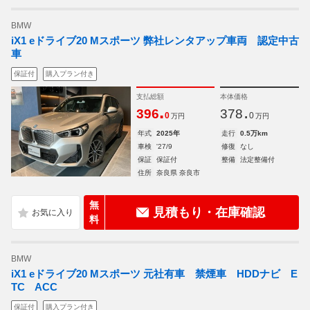
BMW
iX1 eドライブ20 Mスポーツ 弊社レンタアップ車両 認定中古
車
保証付
購入プラン付き
支払総額
本体価格
.
.
396
378
0
0
万円
万円
年式
2025年
走行
0.5万km
車検
'27/9
修復
なし
保証
保証付
整備
法定整備付
住所
奈良県 奈良市
無
見積もり・在庫確認
料
BMW
iX1 eドライブ20 Mスポーツ 元社有車 禁煙車 HDDナビ E
TC ACC
保証付
購入プラン付き