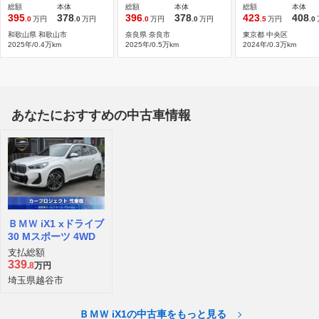
総額
本体
総額
本体
総額
本体
395
378
396
378
423
408
.0
万円
.0
万円
.0
万円
.0
万円
.5
万円
.0
和歌山県 和歌山市
奈良県 奈良市
東京都 中央区
2025年/0.4万km
2025年/0.5万km
2024年/0.3万km
あなたにおすすめの中古車情報
ＢＭＷ iX1 xドライブ
30 Mスポーツ 4WD
支払総額
339
.8
万円
埼玉県越谷市
ＢＭＷ iX1の中古車をもっと見る