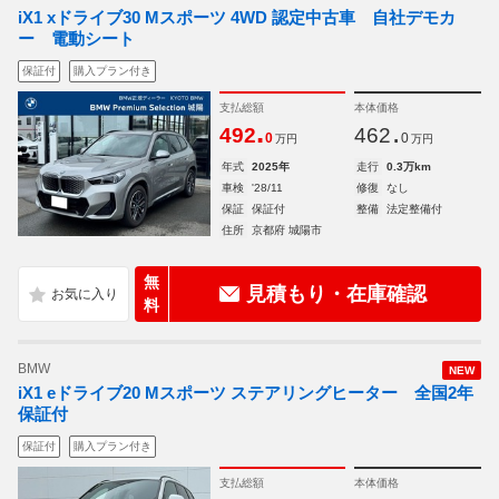
iX1 xドライブ30 Mスポーツ 4WD 認定中古車 自社デモカ
ー 電動シート
保証付
購入プラン付き
支払総額
本体価格
.
.
492
462
0
0
万円
万円
年式
2025年
走行
0.3万km
車検
'28/11
修復
なし
保証
保証付
整備
法定整備付
住所
京都府 城陽市
無
見積もり・在庫確認
料
BMW
NEW
iX1 eドライブ20 Mスポーツ ステアリングヒーター 全国2年
保証付
保証付
購入プラン付き
支払総額
本体価格