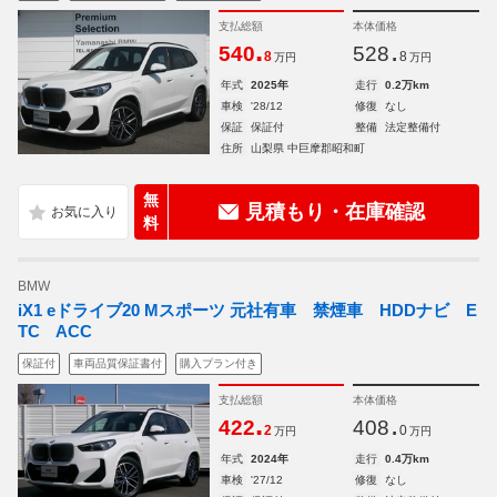
支払総額
本体価格
.
.
540
528
8
8
万円
万円
年式
2025年
走行
0.2万km
車検
'28/12
修復
なし
保証
保証付
整備
法定整備付
住所
山梨県 中巨摩郡昭和町
無
見積もり・在庫確認
料
BMW
iX1 eドライブ20 Mスポーツ 元社有車 禁煙車 HDDナビ E
TC ACC
保証付
車両品質保証書付
購入プラン付き
支払総額
本体価格
.
.
422
408
2
0
万円
万円
年式
2024年
走行
0.4万km
車検
'27/12
修復
なし