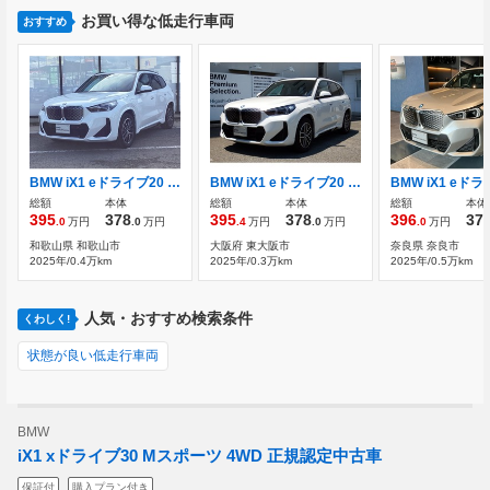
お買い得な低走行車両
おすすめ
BMW iX1 eドライブ20 Mスポーツ 弊社レンタカーアップ 禁煙車
BMW iX1 eドライブ20 Mスポーツ テクノロジーパッケージ 18AW
総額
本体
総額
本体
総額
本体
395
378
395
378
396
37
.0
万円
.0
万円
.4
万円
.0
万円
.0
万円
和歌山県 和歌山市
大阪府 東大阪市
奈良県 奈良市
2025年/0.4万km
2025年/0.3万km
2025年/0.5万km
人気・おすすめ検索条件
くわしく!
状態が良い低走行車両
BMW
iX1 xドライブ30 Mスポーツ 4WD 正規認定中古車
保証付
購入プラン付き