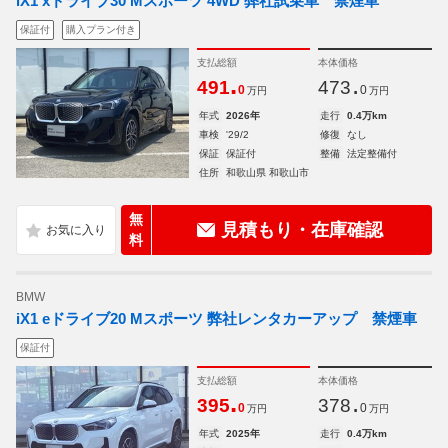
iX1 xドライブ30 Mスポーツ 4WD 弊社試乗車 禁煙車
保証付
購入プラン付き
支払総額
本体価格
.
.
491
473
0
0
万円
万円
年式
2026年
走行
0.4万km
車検
'29/2
修復
なし
保証
保証付
整備
法定整備付
住所
和歌山県 和歌山市
無
見積もり・在庫確認
料
BMW
iX1 eドライブ20 Mスポーツ 弊社レンタカーアップ 禁煙車
保証付
支払総額
本体価格
.
.
395
378
0
0
万円
万円
年式
2025年
走行
0.4万km