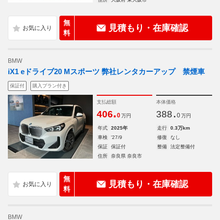
無
見積もり・在庫確認
料
BMW
iX1 eドライブ20 Mスポーツ 弊社レンタカーアップ 禁煙車
保証付
購入プラン付き
支払総額
本体価格
.
.
406
388
0
0
万円
万円
年式
2025年
走行
0.3万km
車検
'27/9
修復
なし
保証
保証付
整備
法定整備付
住所
奈良県 奈良市
無
見積もり・在庫確認
料
BMW