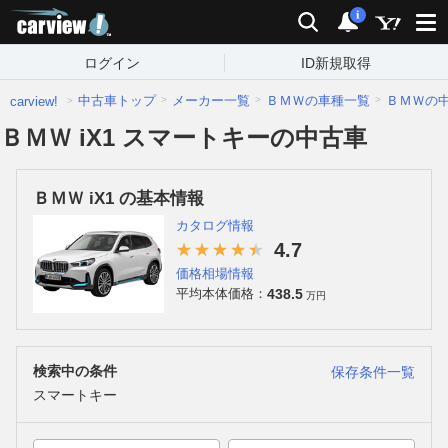
carview!
検索
通知
i
ログイン
ID新規取得
中古車トップ
メーカー一覧
ＢＭＷの車種一覧
ＢＭＷの
carview!
ＢＭＷ iX1 スマートキーの中古車
ＢＭＷ iX1 の基本情報
カタログ情報
4.7
価格相場情報
438.5
平均本体価格：
万円
検索中の条件
保存条件一覧
スマートキー