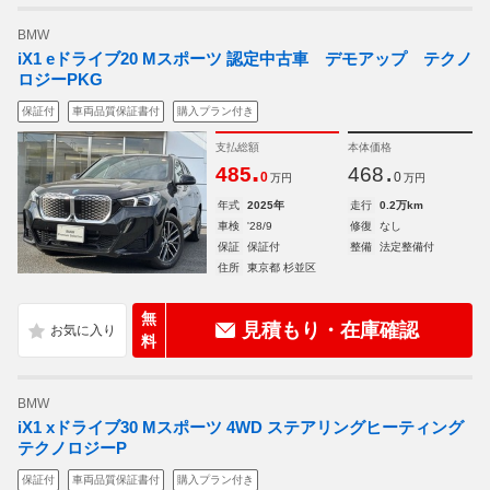
BMW
iX1 eドライブ20 Mスポーツ 認定中古車 デモアップ テクノ
ロジーPKG
保証付
車両品質保証書付
購入プラン付き
支払総額
本体価格
.
.
485
468
0
0
万円
万円
年式
2025年
走行
0.2万km
車検
'28/9
修復
なし
保証
保証付
整備
法定整備付
住所
東京都 杉並区
無
見積もり・在庫確認
料
BMW
iX1 xドライブ30 Mスポーツ 4WD ステアリングヒーティング
テクノロジーP
保証付
車両品質保証書付
購入プラン付き