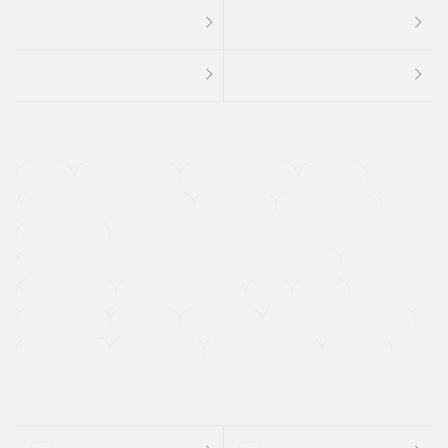
４ＷＤ
定期点検記録簿
ワンオーナーカー
福祉車両
メーカー系販売店取り扱い車
修復歴無し
アルミホイール
寒冷地仕様車
過給機設定モデル（ターボ・スーパーチャージャーなど)
ETC
CDプレーヤー
カーナビゲーション
禁煙車
法定整備付き
保証付き
エアバッグ
ディスチャージドランプ
支払総顔あり
クーポンあり
車両品質評価書付
新着車両