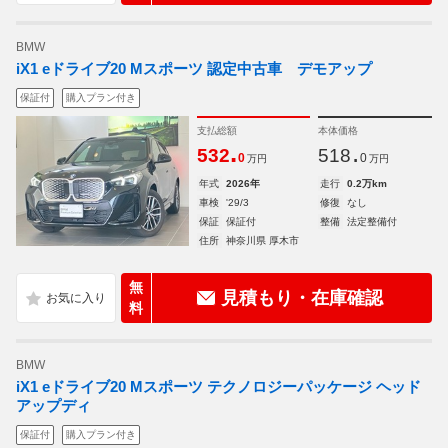
BMW
iX1 eドライブ20 Mスポーツ 認定中古車 デモアップ
保証付
購入プラン付き
支払総額
本体価格
.
.
532
518
0
0
万円
万円
年式
2026年
走行
0.2万km
車検
'29/3
修復
なし
保証
保証付
整備
法定整備付
住所
神奈川県 厚木市
無
見積もり・在庫確認
料
BMW
iX1 eドライブ20 Mスポーツ テクノロジーパッケージ ヘッド
アップディ
保証付
購入プラン付き