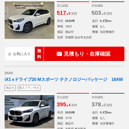
支払総額
本体価格
.
.
517
503
0
0
万円
万円
年式
2025年
走行
0.3万km
車検
'28/3
修復
なし
保証
保証付
整備
法定整備付
住所
宮城県 仙台市太白区
無
見積もり・在庫確認
料
BMW
iX1 eドライブ20 Mスポーツ テクノロジーパッケージ 18AW
保証付
購入プラン付き
支払総額
本体価格
.
.
395
378
4
0
万円
万円
年式
2025年
走行
0.3万km
車検
'27/9
修復
なし
保証
保証付
整備
法定整備付
住所
大阪府 東大阪市