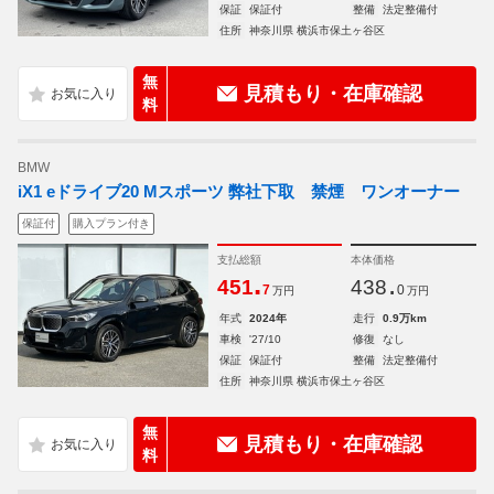
保証
保証付
整備
法定整備付
住所
神奈川県 横浜市保土ヶ谷区
無
見積もり・在庫確認
料
BMW
iX1 eドライブ20 Mスポーツ 弊社下取 禁煙 ワンオーナー
保証付
購入プラン付き
支払総額
本体価格
.
.
451
438
7
0
万円
万円
年式
2024年
走行
0.9万km
車検
'27/10
修復
なし
保証
保証付
整備
法定整備付
住所
神奈川県 横浜市保土ヶ谷区
無
見積もり・在庫確認
料