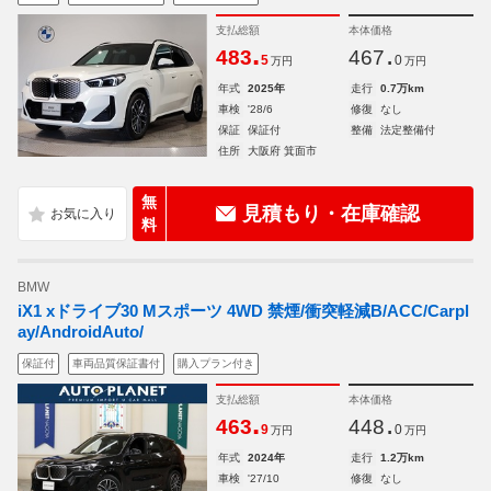
支払総額
本体価格
.
.
483
467
5
0
万円
万円
年式
2025年
走行
0.7万km
車検
'28/6
修復
なし
保証
保証付
整備
法定整備付
住所
大阪府 箕面市
無
見積もり・在庫確認
料
BMW
iX1 xドライブ30 Mスポーツ 4WD 禁煙/衝突軽減B/ACC/Carpl
ay/AndroidAuto/
保証付
車両品質保証書付
購入プラン付き
支払総額
本体価格
.
.
463
448
9
0
万円
万円
年式
2024年
走行
1.2万km
車検
'27/10
修復
なし