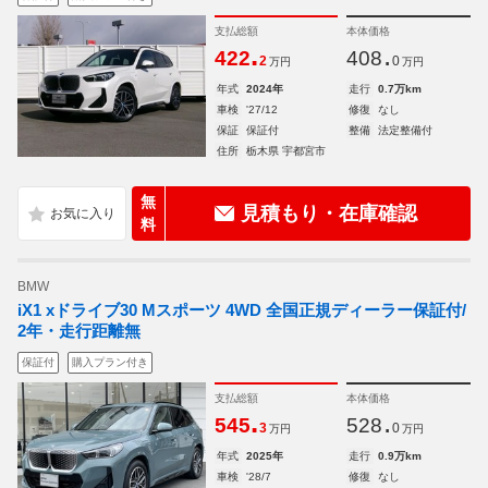
支払総額
本体価格
.
.
422
408
2
0
万円
万円
年式
2024年
走行
0.7万km
車検
'27/12
修復
なし
保証
保証付
整備
法定整備付
住所
栃木県 宇都宮市
無
見積もり・在庫確認
料
BMW
iX1 xドライブ30 Mスポーツ 4WD 全国正規ディーラー保証付/
2年・走行距離無
保証付
購入プラン付き
支払総額
本体価格
.
.
545
528
3
0
万円
万円
年式
2025年
走行
0.9万km
車検
'28/7
修復
なし