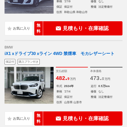
車検
'27/9
修復
なし
保証
保証付
整備
法定整備付
住所
和歌山県 和歌山市
無
見積もり・在庫確認
料
BMW
iX1 xドライブ30 xライン 4WD 禁煙車 モカレザーシート
保証付
購入プラン付き
支払総額
本体価格
.
.
482
473
9
0
万円
万円
年式
2024年
走行
0.5万km
車検
'27/4
修復
なし
保証
保証付
整備
法定整備付
住所
山形県 山形市
無
見積もり・在庫確認
料