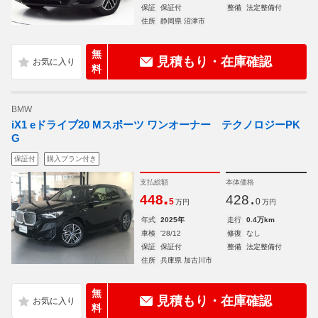
保証
保証付
整備
法定整備付
住所
静岡県 沼津市
無
見積もり・在庫確認
料
BMW
iX1 eドライブ20 Mスポーツ ワンオーナー テクノロジーPK
G
保証付
購入プラン付き
支払総額
本体価格
.
.
448
428
5
0
万円
万円
年式
2025年
走行
0.4万km
車検
'28/12
修復
なし
保証
保証付
整備
法定整備付
住所
兵庫県 加古川市
無
見積もり・在庫確認
料