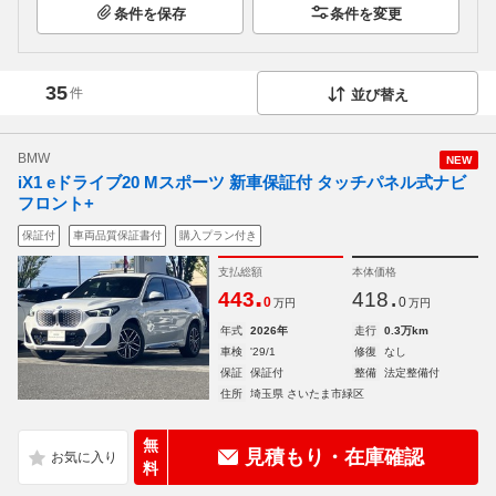
条件を保存
条件を変更
35
件
並び替え
BMW
NEW
iX1 eドライブ20 Mスポーツ 新車保証付 タッチパネル式ナビ
フロント+
保証付
車両品質保証書付
購入プラン付き
支払総額
本体価格
.
.
443
418
0
0
万円
万円
年式
2026年
走行
0.3万km
車検
'29/1
修復
なし
保証
保証付
整備
法定整備付
住所
埼玉県 さいたま市緑区
無
見積もり・在庫確認
料