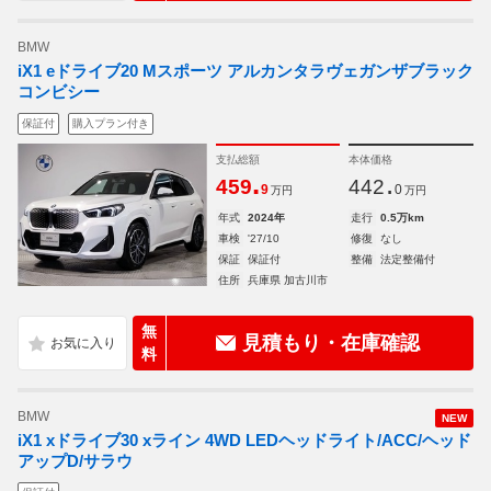
BMW
iX1 eドライブ20 Mスポーツ アルカンタラヴェガンザブラック
コンビシー
保証付
購入プラン付き
支払総額
本体価格
.
.
459
442
9
0
万円
万円
年式
2024年
走行
0.5万km
車検
'27/10
修復
なし
保証
保証付
整備
法定整備付
住所
兵庫県 加古川市
無
見積もり・在庫確認
料
BMW
NEW
iX1 xドライブ30 xライン 4WD LEDヘッドライト/ACC/ヘッド
アップD/サラウ