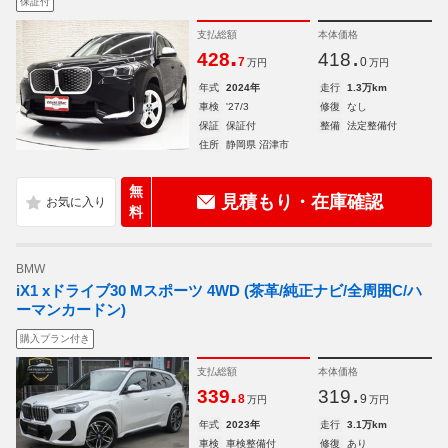
保証付
支払総額
本体価格
.
.
428
418
7
0
万円
万円
年式
2024年
走行
1.3万km
車検
'27/3
修復
なし
保証
保証付
整備
法定整備付
住所
静岡県 沼津市
無
見積もり・在庫確認
料
BMW
iX1 xドライブ30 Mスポーツ 4WD (茶革/純正ナビ/全周囲C/ハ
ーマンカードン)
購入プラン付き
支払総額
本体価格
.
.
339
319
8
9
万円
万円
年式
2023年
走行
3.1万km
車検
車検整備付
修復
あり