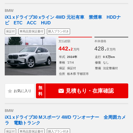
BMW
iX1 xドライブ30 xライン 4WD 元社有車 禁煙車 HDDナ
ビ ETC ACC HUD
保証付
車両品質保証書付
購入プラン付き
支払総額
本体価格
.
.
442
428
2
0
万円
万円
年式
2024年
走行
0.5万km
車検
'27/4
修復
なし
保証
保証付
整備
法定整備付
住所
栃木県 宇都宮市
無
見積もり・在庫確認
料
BMW
iX1 xドライブ30 Mスポーツ 4WD ワンオーナー 全周囲カメ
ラ 電動トランク
保証付
車両品質保証書付
購入プラン付き