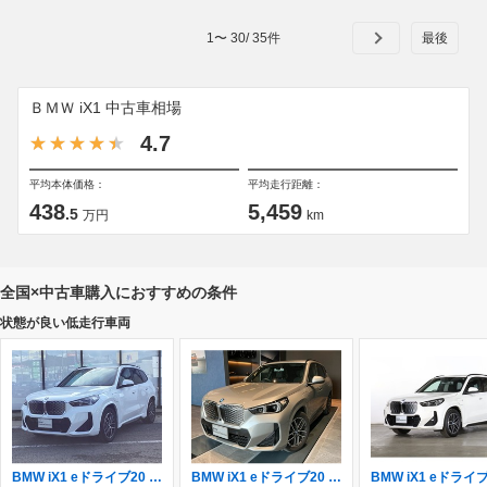
1
〜
30
/
35
件
ＢＭＷ iX1 中古車相場
4.7
平均本体価格：
平均走行距離：
438
5,459
.5
万円
km
全国×中古車購入におすすめの条件
状態が良い低走行車両
BMW iX1 eドライブ20 Mスポーツ 弊社レンタカーアップ 禁煙車
BMW iX1 eドライブ20 Mスポーツ 弊社レンタアップ車両 認定中古車