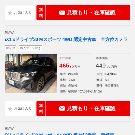
無
見積もり・在庫確認
料
BMW
iX1 xドライブ30 Mスポーツ 4WD 認定中古車 全方位カメラ
保証付
購入プラン付き
支払総額
本体価格
.
.
465
449
5
8
万円
万円
年式
2025年
走行
0.4万km
車検
'28/8
修復
なし
保証
保証付
整備
法定整備付
住所
福岡県 北九州市小倉北区
無
見積もり・在庫確認
料
BMW