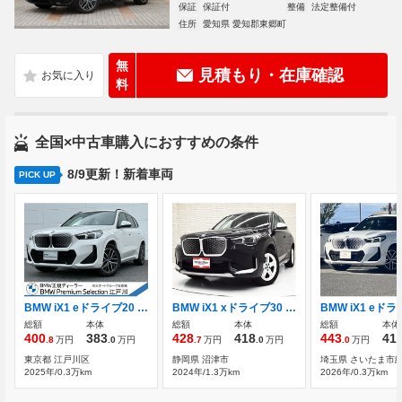
保証
保証付
整備
法定整備付
住所
愛知県 愛知郡東郷町
無
見積もり・在庫確認
料
全国×中古車購入におすすめの条件
8/9更新！新着車両
PICK UP
BMW iX1 eドライブ20 Mスポーツ ステアリングヒーター 全国2年保証付
BMW iX1 xドライブ30 xライン 4WD LEDヘッドライト/ACC/ヘッドアップD/サラウ
総額
本体
総額
本体
総額
本体
400
383
428
418
443
41
.8
万円
.0
万円
.7
万円
.0
万円
.0
万円
東京都 江戸川区
静岡県 沼津市
埼玉県 さいたま市
2025年/0.3万km
2024年/1.3万km
2026年/0.3万km