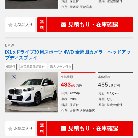
保証
保証付
整備
法定整備付
住所
栃木県 宇都宮市
無
見積もり・在庫確認
料
BMW
iX1 xドライブ30 Mスポーツ 4WD 全周囲カメラ ヘッドアッ
プディスプレイ
保証付
車両品質保証書付
購入プラン付き
支払総額
本体価格
.
.
483
465
0
0
万円
万円
年式
2025年
走行
0.4万km
車検
'28/4
修復
なし
保証
保証付
整備
法定整備付
住所
大阪府 大阪市港区
無
見積もり・在庫確認
料