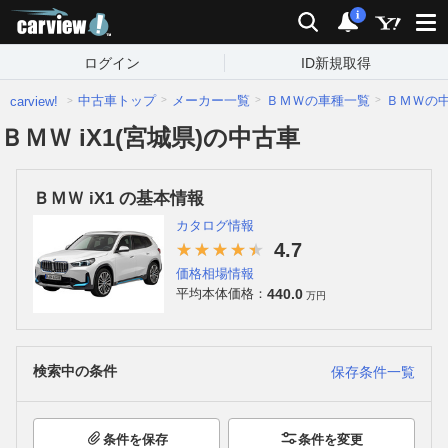
carview!
検索
通知
i
ログイン
ID新規取得
中古車トップ
メーカー一覧
ＢＭＷの車種一覧
ＢＭＷの
carview!
ＢＭＷ iX1(宮城県)の中古車
ＢＭＷ iX1 の基本情報
カタログ情報
4.7
価格相場情報
440.0
平均本体価格：
万円
検索中の条件
保存条件一覧
条件を保存
条件を変更