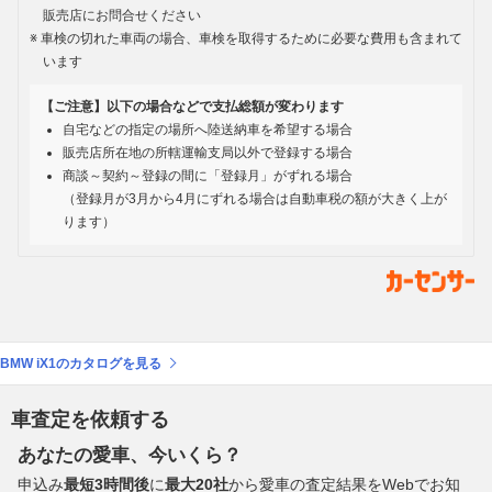
販売店にお問合せください
車検の切れた車両の場合、車検を取得するために必要な費用も含まれて
います
【ご注意】以下の場合などで支払総額が変わります
自宅などの指定の場所へ陸送納車を希望する場合
販売店所在地の所轄運輸支局以外で登録する場合
商談～契約～登録の間に「登録月」がずれる場合
（登録月が3月から4月にずれる場合は自動車税の額が大きく上が
ります）
BMW iX1のカタログを見る
車査定を依頼する
あなたの愛車、今いくら？
申込み
最短3時間後
に
最大20社
から愛車の査定結果をWebでお知