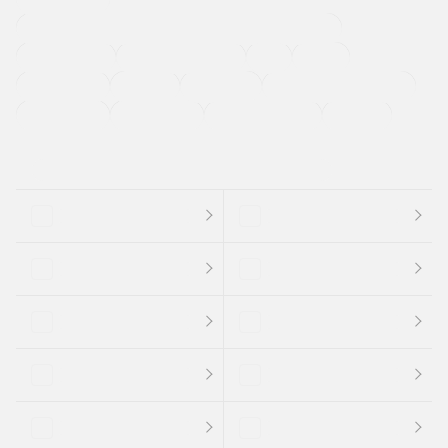
過給機設定モデル（ターボ・スーパーチャージャーなど)
ETC
CDプレーヤー
カーナビゲーション
禁煙車
法定整備付き
保証付き
エアバッグ
ディスチャージドランプ
支払総顔あり
クーポンあり
車両品質評価書付
新着車両