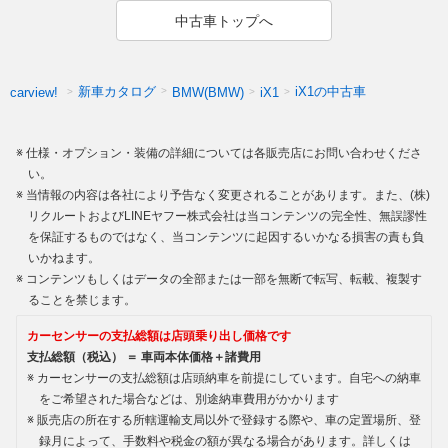
中古車トップへ
新車カタログ
iX1の中古車
carview!
BMW(BMW)
iX1
仕様・オプション・装備の詳細については各販売店にお問い合わせくださ
い。
当情報の内容は各社により予告なく変更されることがあります。また、(株)
リクルートおよびLINEヤフー株式会社は当コンテンツの完全性、無誤謬性
を保証するものではなく、当コンテンツに起因するいかなる損害の責も負
いかねます。
コンテンツもしくはデータの全部または一部を無断で転写、転載、複製す
ることを禁じます。
カーセンサーの支払総額は店頭乗り出し価格です
支払総額（税込） ＝ 車両本体価格＋諸費用
カーセンサーの支払総額は店頭納車を前提にしています。自宅への納車
をご希望された場合などは、別途納車費用がかかります
販売店の所在する所轄運輸支局以外で登録する際や、車の定置場所、登
録月によって、手数料や税金の額が異なる場合があります。詳しくは