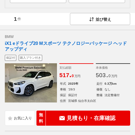
1
件
並び替え
BMW
iX1 eドライブ20 Mスポーツ テクノロジーパッケージ ヘッド
アップディ
保証付
購入プラン付き
支払総額
本体価格
.
.
517
503
0
0
万円
万円
年式
2025年
走行
0.3万km
車検
'28/3
修復
なし
保証
保証付
整備
法定整備付
住所
宮城県 仙台市太白区
無
見積もり・在庫確認
料