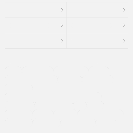
４ＷＤ
定期点検記録簿
ワンオーナーカー
福祉車両
メーカー系販売店取り扱い車
修復歴無し
アルミホイール
寒冷地仕様車
過給機設定モデル（ターボ・スーパーチャージャーなど)
ETC
CDプレーヤー
カーナビゲーション
禁煙車
法定整備付き
保証付き
エアバッグ
ディスチャージドランプ
支払総顔あり
クーポンあり
車両品質評価書付
新着車両