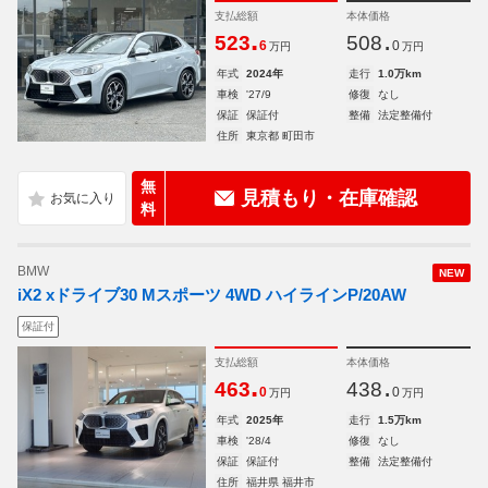
支払総額
本体価格
.
.
523
508
6
0
万円
万円
年式
2024年
走行
1.0万km
車検
'27/9
修復
なし
保証
保証付
整備
法定整備付
住所
東京都 町田市
無
見積もり・在庫確認
料
BMW
NEW
iX2 xドライブ30 Mスポーツ 4WD ハイラインP/20AW
保証付
支払総額
本体価格
.
.
463
438
0
0
万円
万円
年式
2025年
走行
1.5万km
車検
'28/4
修復
なし
保証
保証付
整備
法定整備付
住所
福井県 福井市