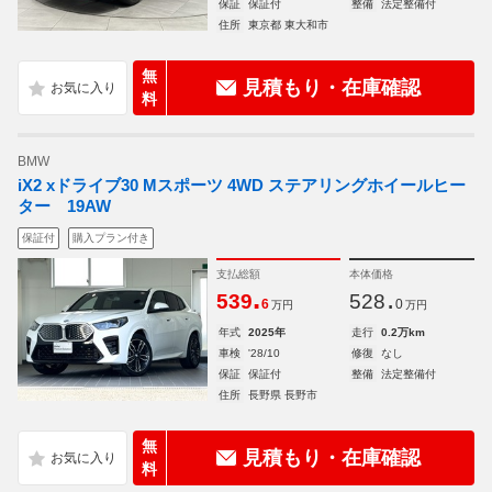
保証
保証付
整備
法定整備付
住所
東京都 東大和市
無
見積もり・在庫確認
料
BMW
iX2 xドライブ30 Mスポーツ 4WD ステアリングホイールヒー
ター 19AW
保証付
購入プラン付き
支払総額
本体価格
.
.
539
528
6
0
万円
万円
年式
2025年
走行
0.2万km
車検
'28/10
修復
なし
保証
保証付
整備
法定整備付
住所
長野県 長野市
無
見積もり・在庫確認
料