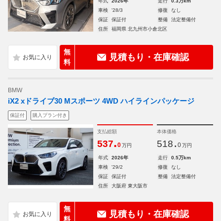
年式
2026年
走行
0.3万km
車検
'28/3
修復
なし
保証
保証付
整備
法定整備付
住所
福岡県 北九州市小倉北区
無
見積もり・在庫確認
料
BMW
iX2 xドライブ30 Mスポーツ 4WD ハイラインパッケージ
保証付
購入プラン付き
支払総額
本体価格
.
.
537
518
0
0
万円
万円
年式
2026年
走行
0.5万km
車検
'29/2
修復
なし
保証
保証付
整備
法定整備付
住所
大阪府 東大阪市
無
見積もり・在庫確認
料