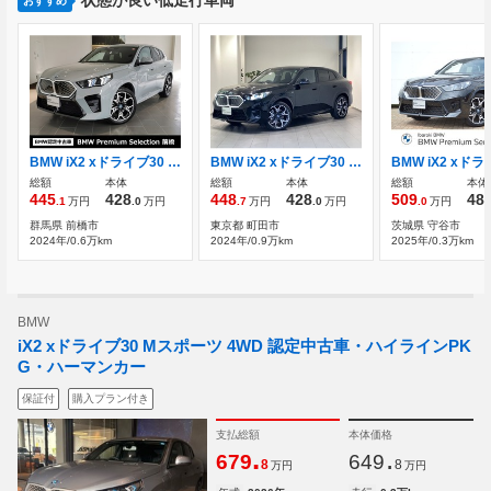
おすすめ
BMW iX2 xドライブ30 Mスポーツ 4WD 当社デモカー禁煙黒革ステアリングヒーター
BMW iX2 xドライブ30 Mスポーツ 4WD ACC 360度カメラ コンフォートアクセス
総額
本体
総額
本体
総額
本体
445
428
448
428
509
48
.1
万円
.0
万円
.7
万円
.0
万円
.0
万円
群馬県 前橋市
東京都 町田市
茨城県 守谷市
2024年/0.6万km
2024年/0.9万km
2025年/0.3万km
BMW
iX2 xドライブ30 Mスポーツ 4WD 認定中古車・ハイラインPK
G・ハーマンカー
保証付
購入プラン付き
支払総額
本体価格
.
.
679
649
8
8
万円
万円