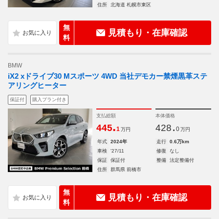
住所
北海道 札幌市東区
無
見積もり・在庫確認
料
BMW
iX2 xドライブ30 Mスポーツ 4WD 当社デモカー禁煙黒革ステ
アリングヒーター
保証付
購入プラン付き
支払総額
本体価格
.
.
445
428
1
0
万円
万円
年式
2024年
走行
0.6万km
車検
'27/11
修復
なし
保証
保証付
整備
法定整備付
住所
群馬県 前橋市
無
見積もり・在庫確認
料