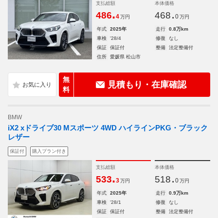
支払総額
本体価格
.
.
486
468
4
0
万円
万円
年式
2025年
走行
0.8万km
車検
'28/4
修復
なし
保証
保証付
整備
法定整備付
住所
愛媛県 松山市
無
見積もり・在庫確認
料
BMW
iX2 xドライブ30 Mスポーツ 4WD ハイラインPKG・ブラック
レザー
保証付
購入プラン付き
支払総額
本体価格
.
.
533
518
3
0
万円
万円
年式
2025年
走行
0.9万km
車検
'28/1
修復
なし
保証
保証付
整備
法定整備付