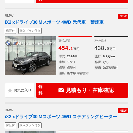
BMW
NEW
iX2 xドライブ30 Mスポーツ 4WD 元代車 禁煙車
保証付
購入プラン付き
支払総額
本体価格
.
.
454
438
1
0
万円
万円
年式
2024年
走行
0.7万km
車検
'27/11
修復
なし
保証
保証付
整備
法定整備付
住所
栃木県 宇都宮市
無
見積もり・在庫確認
料
BMW
NEW
iX2 xドライブ30 Mスポーツ 4WD ステアリングヒーター
保証付
購入プラン付き