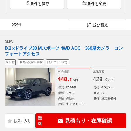
条件を保存
条件を変更
22
件
並び替え
BMW
iX2 xドライブ30 Mスポーツ 4WD ACC 360度カメラ コン
フォートアクセス
保証付
車両品質保証書付
購入プラン付き
支払総額
本体価格
.
.
448
428
7
0
万円
万円
年式
2024年
走行
0.9万km
車検
'27/12
修復
なし
保証
保証付
整備
法定整備付
住所
東京都 町田市
無
見積もり・在庫確認
料