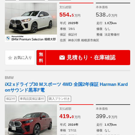
支払総額
本体価格
.
.
554
538
5
0
万円
万円
年式
2025年
走行
1.0万km
車検
'28/1
修復
なし
保証
保証付
整備
法定整備付
住所
神奈川県 相模原市南区
無
見積もり・在庫確認
料
BMW
iX2 xドライブ30 Mスポーツ 4WD 全国2年保証 Harman Kard
onサウンド黒革F電
保証付
車両品質保証書付
購入プラン付き
支払総額
本体価格
.
.
419
399
0
9
万円
万円
年式
2024年
走行
1.0万km
車検
'27/11
修復
なし