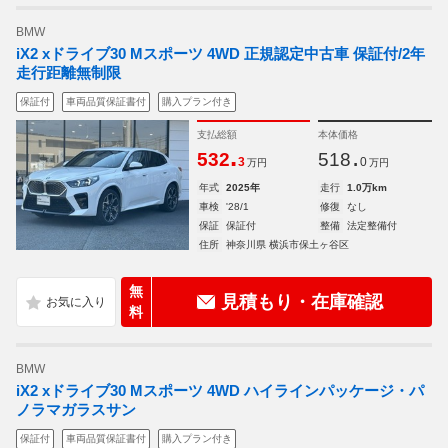
BMW
iX2 xドライブ30 Mスポーツ 4WD 正規認定中古車 保証付/2年
走行距離無制限
保証付
車両品質保証書付
購入プラン付き
支払総額
本体価格
.
.
532
518
3
0
万円
万円
年式
2025年
走行
1.0万km
車検
'28/1
修復
なし
保証
保証付
整備
法定整備付
住所
神奈川県 横浜市保土ヶ谷区
無
見積もり・在庫確認
料
BMW
iX2 xドライブ30 Mスポーツ 4WD ハイラインパッケージ・パ
ノラマガラスサン
保証付
車両品質保証書付
購入プラン付き