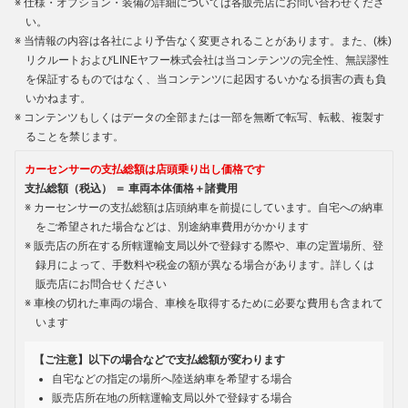
仕様・オプション・装備の詳細については各販売店にお問い合わせくださ
い。
当情報の内容は各社により予告なく変更されることがあります。また、(株)
リクルートおよびLINEヤフー株式会社は当コンテンツの完全性、無誤謬性
を保証するものではなく、当コンテンツに起因するいかなる損害の責も負
いかねます。
コンテンツもしくはデータの全部または一部を無断で転写、転載、複製す
ることを禁じます。
カーセンサーの支払総額は店頭乗り出し価格です
支払総額（税込） ＝ 車両本体価格＋諸費用
カーセンサーの支払総額は店頭納車を前提にしています。自宅への納車
をご希望された場合などは、別途納車費用がかかります
販売店の所在する所轄運輸支局以外で登録する際や、車の定置場所、登
録月によって、手数料や税金の額が異なる場合があります。詳しくは
販売店にお問合せください
車検の切れた車両の場合、車検を取得するために必要な費用も含まれて
います
【ご注意】以下の場合などで支払総額が変わります
自宅などの指定の場所へ陸送納車を希望する場合
販売店所在地の所轄運輸支局以外で登録する場合