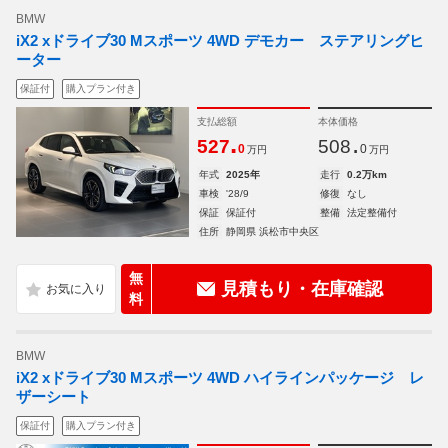
BMW
iX2 xドライブ30 Mスポーツ 4WD デモカー ステアリングヒ
ーター
保証付
購入プラン付き
支払総額
本体価格
.
.
527
508
0
0
万円
万円
年式
2025年
走行
0.2万km
車検
'28/9
修復
なし
保証
保証付
整備
法定整備付
住所
静岡県 浜松市中央区
無
見積もり・在庫確認
料
BMW
iX2 xドライブ30 Mスポーツ 4WD ハイラインパッケージ レ
ザーシート
保証付
購入プラン付き