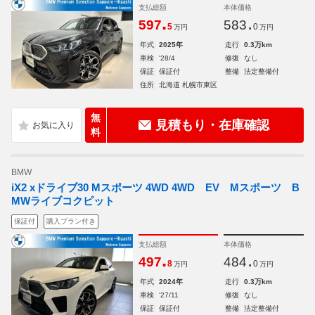
支払総額
本体価格
.
.
597
583
5
0
万円
万円
年式
2025年
走行
0.3万km
車検
'28/4
修復
なし
保証
保証付
整備
法定整備付
住所
北海道 札幌市東区
無
見積もり・在庫確認
料
BMW
iX2 xドライブ30 Mスポーツ 4WD 4WD EV Mスポーツ B
MWライブコクピット
保証付
購入プラン付き
支払総額
本体価格
.
.
497
484
8
0
万円
万円
年式
2024年
走行
0.3万km
車検
'27/11
修復
なし
保証
保証付
整備
法定整備付