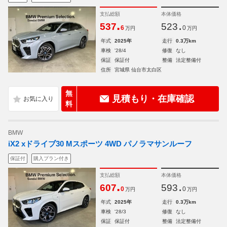
支払総額
本体価格
.
.
537
523
6
0
万円
万円
年式
2025年
走行
0.3万km
車検
'28/4
修復
なし
保証
保証付
整備
法定整備付
住所
宮城県 仙台市太白区
無
見積もり・在庫確認
料
BMW
iX2 xドライブ30 Mスポーツ 4WD パノラマサンルーフ
保証付
購入プラン付き
支払総額
本体価格
.
.
607
593
0
0
万円
万円
年式
2025年
走行
0.3万km
車検
'28/3
修復
なし
保証
保証付
整備
法定整備付