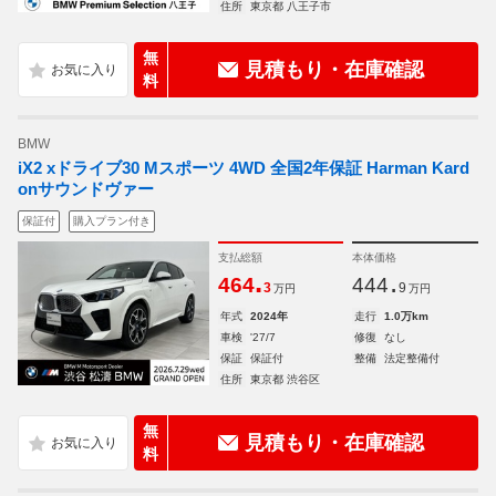
住所
東京都 八王子市
無
見積もり・在庫確認
料
BMW
iX2 xドライブ30 Mスポーツ 4WD 全国2年保証 Harman Kard
onサウンドヴァー
保証付
購入プラン付き
支払総額
本体価格
.
.
464
444
3
9
万円
万円
年式
2024年
走行
1.0万km
車検
'27/7
修復
なし
保証
保証付
整備
法定整備付
住所
東京都 渋谷区
無
見積もり・在庫確認
料