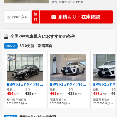
住所
宮城県 仙台市太白区
無
見積もり・在庫確認
料
全国×中古車購入におすすめの条件
8/10更新！新着車両
PICK UP
BMW iX2 xドライブ30 Mスポーツ 4WD 元代車 禁煙車
BMW iX2 xドライブ30 Mスポーツ 4WD ハイラインP/20AW
総額
本体
総額
本体
総額
本体
454
438
463
438
486
46
.1
万円
.0
万円
.0
万円
.0
万円
.4
万円
栃木県 宇都宮市
福井県 福井市
愛媛県 松山市
2024年/0.7万km
2025年/1.5万km
2025年/0.8万km
状態が良い低走行車両