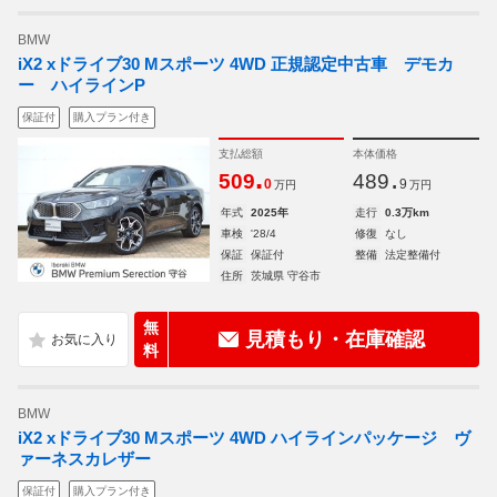
BMW
iX2 xドライブ30 Mスポーツ 4WD 正規認定中古車 デモカ
ー ハイラインP
保証付
購入プラン付き
支払総額
本体価格
.
.
509
489
0
9
万円
万円
年式
2025年
走行
0.3万km
車検
'28/4
修復
なし
保証
保証付
整備
法定整備付
住所
茨城県 守谷市
無
見積もり・在庫確認
料
BMW
iX2 xドライブ30 Mスポーツ 4WD ハイラインパッケージ ヴ
ァーネスカレザー
保証付
購入プラン付き