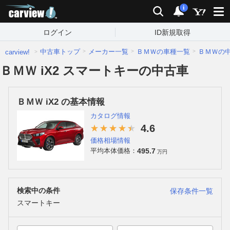
carview!
検索
通知
i
ログイン
ID新規取得
中古車トップ
メーカー一覧
ＢＭＷの車種一覧
ＢＭＷの
carview!
ＢＭＷ iX2 スマートキーの中古車
ＢＭＷ iX2 の基本情報
カタログ情報
4.6
価格相場情報
495.7
平均本体価格：
万円
検索中の条件
保存条件一覧
スマートキー