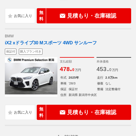
無
見積もり・在庫確認
料
BMW
iX2 xドライブ30 Mスポーツ 4WD サンルーフ
保証付
購入プラン付き
支払総額
本体価格
.
.
478
453
0
0
万円
万円
年式
2025年
走行
2.0万km
車検
'28/3
修復
なし
保証
保証付
整備
法定整備付
住所
新潟県 新潟市中央区
無
見積もり・在庫確認
料