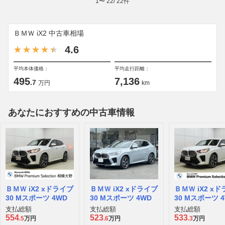
1
〜
22
/
22
件
ＢＭＷ iX2 中古車相場
4.6
平均本体価格：
平均走行距離：
495
7,136
.7
万円
km
あなたにおすすめの中古車情報
ＢＭＷ iX2 xドライブ
ＢＭＷ iX2 xドライブ
ＢＭＷ iX2 x
30 Mスポーツ 4WD
30 Mスポーツ 4WD
30 Mスポーツ 
支払総額
支払総額
支払総額
554
523
533
.5
万円
.6
万円
.3
万円