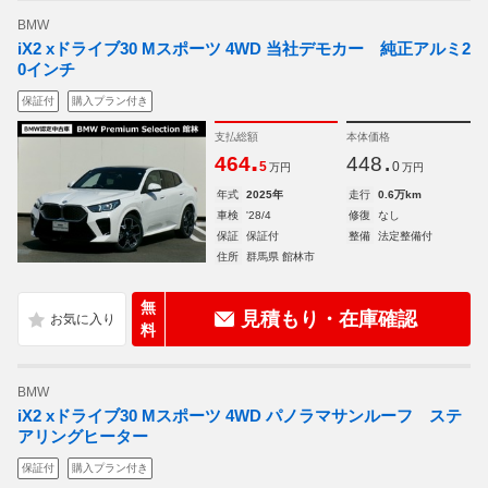
BMW
iX2 xドライブ30 Mスポーツ 4WD 当社デモカー 純正アルミ2
0インチ
保証付
購入プラン付き
支払総額
本体価格
.
.
464
448
5
0
万円
万円
年式
2025年
走行
0.6万km
車検
'28/4
修復
なし
保証
保証付
整備
法定整備付
住所
群馬県 館林市
無
見積もり・在庫確認
料
BMW
iX2 xドライブ30 Mスポーツ 4WD パノラマサンルーフ ステ
アリングヒーター
保証付
購入プラン付き