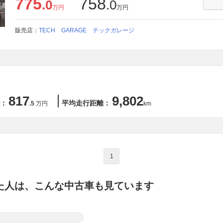
775
758
.0
.0
万円
万円
販売店：
TECH GARAGE テックガレージ
817
9,802
：
平均走行距離：
.5
万円
km
1
た人は、こんな中古車も見ています