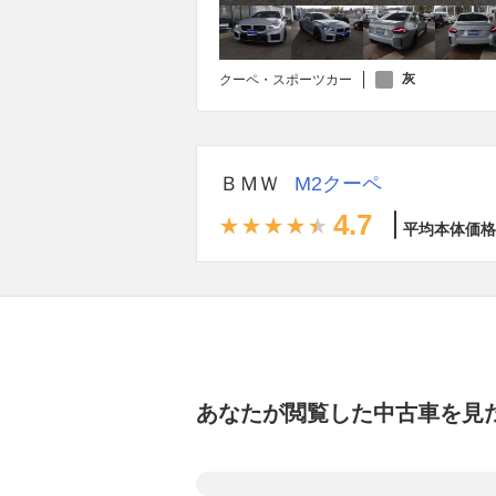
灰
クーペ・スポーツカー
ＢＭＷ
M2クーペ
4.7
平均本体価格
あなたが閲覧した中古車を見