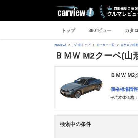
トップ
360°ビュー
カタ
carview!
中古車トップ
メーカー一覧
ＢＭＷの車
ＢＭＷ M2クーペ(
ＢＭＷ M2
価格相場情報
平均本体価格
検索中の条件