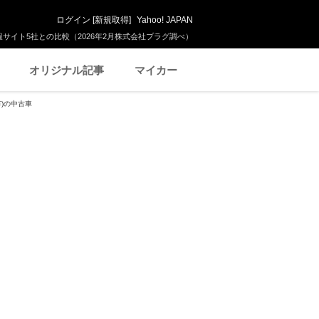
ログイン
[
新規取得
]
Yahoo! JAPAN
サイト5社との比較（2026年2月株式会社プラグ調べ）
オリジナル記事
マイカー
市)の中古車