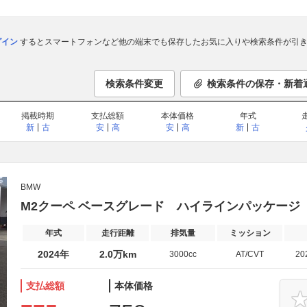
ログイン
するとスマートフォンなど他の端末でも保存したお気に入りや検索条件が引き
検索条件変更
検索条件の保存・新着
掲載時期
支払総額
本体価格
年式
新
古
安
高
安
高
新
古
BMW
M2クーペ ベースグレード ハイラインパッケージ
年式
走行距離
排気量
ミッション
2024年
2.0万km
3000cc
AT/CVT
20
支払総額
本体価格