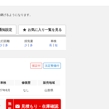
継げるようになります。
通知設定
お気に入り一覧を見る
走行距離
排気量
車検
少
多
少
多
長
短
保証付
法定整備付
車検
修復歴
販売地域
27年8月
なし
山形県
無
見積もり・在庫確認
料