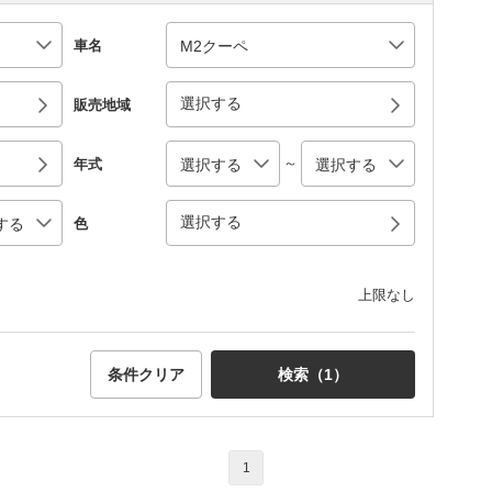
車名
選択する
販売地域
～
年式
選択する
色
上限なし
条件クリア
検索（
1
）
1