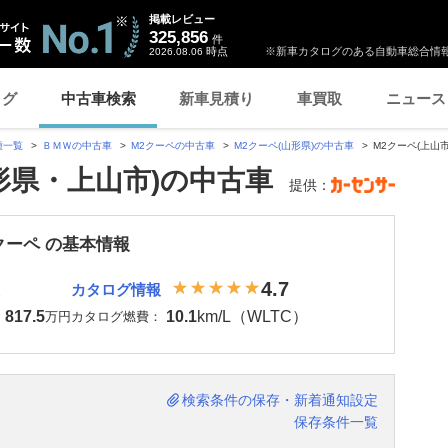
掲載レビュー
325,856
件
時点
※新車カタログのある自動車総合情報
2026.08.06
ログ
中古車検索
新車見積り
車買取
ニュース
種一覧
ＢＭＷの中古車
M2クーペの中古車
M2クーペ(山形県)の中古車
M2クーペ(上山
山形県・上山市)の中古車
提供：
クーペ の基本情報
4.7
カタログ情報
817.5
10.1
km/L（WLTC）
：
万円
カタログ燃費：
検索条件の保存・新着通知設定
保存条件一覧