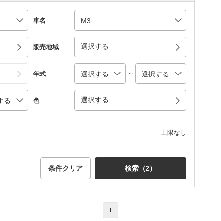
車名
選択する
販売地域
～
年式
選択する
色
上限なし
条件クリア
検索（
2
）
1