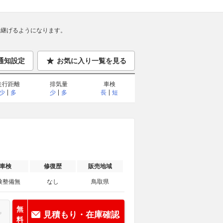
継げるようになります。
通知設定
お気に入り一覧を見る
走行距離
排気量
車検
少
多
少
多
長
短
車検
修復歴
販売地域
検整備無
なし
鳥取県
無
見積もり・在庫確認
料