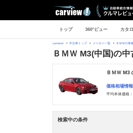
トップ
360°ビュー
カタ
carview!
中古車トップ
メーカー一覧
ＢＭＷの車
ＢＭＷ M3(中国)の
ＢＭＷ M3
価格相場情報
平均本体価格
検索中の条件