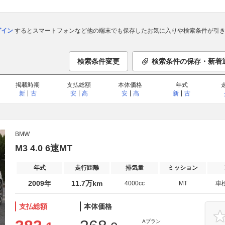
ログイン
するとスマートフォンなど他の端末でも保存したお気に入りや検索条件が引き
検索条件変更
検索条件の保存・新着
掲載時期
支払総額
本体価格
年式
新
古
安
高
安
高
新
古
BMW
M3 4.0 6速MT
年式
走行距離
排気量
ミッション
2009年
11.7万km
4000cc
MT
車
支払総額
本体価格
Aプラン