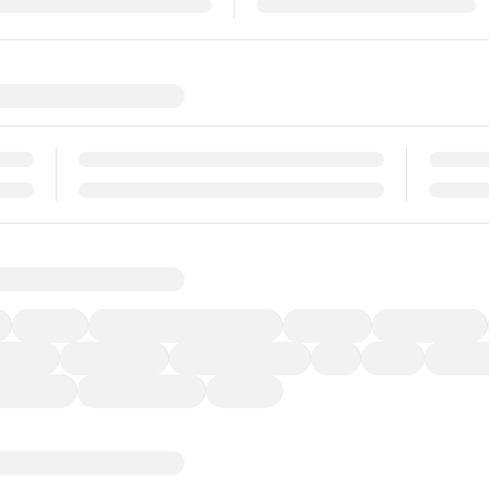
福祉車両
メーカー系販売店取り扱い車
修復歴無し
アルミホイール
ーなど)
CDプレーヤー
カーナビゲーション
ETC
禁煙車
法定整備
ーポンあり
車両品質評価書付
新着車両