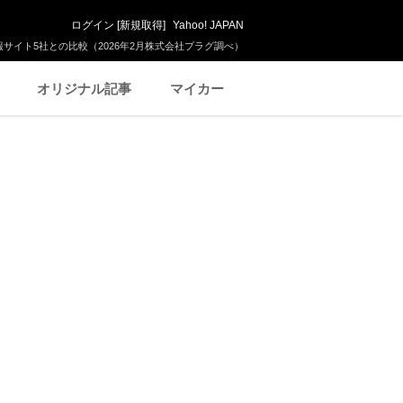
ログイン
[
新規取得
]
Yahoo! JAPAN
サイト5社との比較（2026年2月株式会社プラグ調べ）
オリジナル記事
マイカー