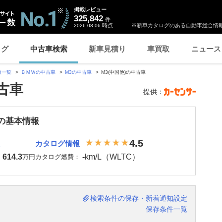
掲載レビュー
325,842
件
時点
※新車カタログのある自動車総合情報
2026.08.06
ログ
中古車検索
新車見積り
車買取
ニュース
種一覧
ＢＭＷの中古車
M3の中古車
M3(中国他)の中古車
中古車
提供：
 の基本情報
4.5
カタログ情報
614.3
-
km/L（WLTC）
：
万円
カタログ燃費：
検索条件の保存・新着通知設定
保存条件一覧