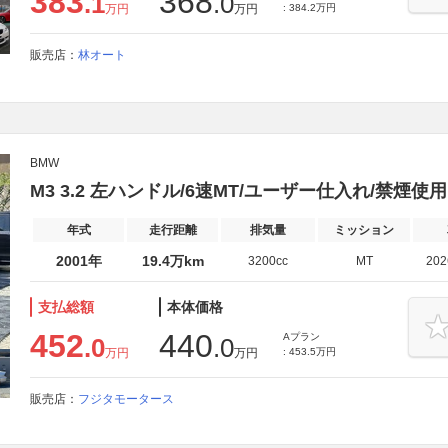
383
368
.1
.0
万円
万円
: 384.2万円
販売店：
林オート
BMW
M3 3.2 左ハンドル/6速MT/ユーザー仕入れ/禁煙使用
年式
走行距離
排気量
ミッション
2001年
19.4万km
3200cc
MT
20
支払総額
本体価格
452
440
Aプラン
.0
.0
万円
万円
: 453.5万円
販売店：
フジタモータース