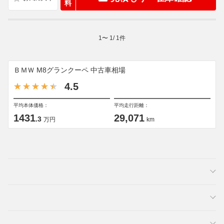
料
1
〜
1
/
1
件
ＢＭＷ M8グランクーペ 中古車相場
4.5
平均本体価格：
平均走行距離：
1431
29,071
.3
万円
km