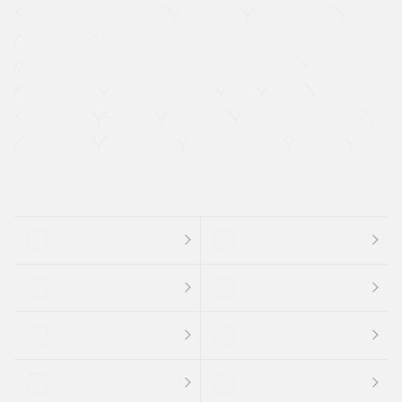
メーカー系販売店取り扱い車
修復歴無し
アルミホイール
寒冷地仕様車
過給機設定モデル（ターボ・スーパーチャージャーなど)
ETC
CDプレーヤー
カーナビゲーション
禁煙車
法定整備付き
保証付き
エアバッグ
ディスチャージドランプ
支払総顔あり
クーポンあり
車両品質評価書付
新着車両