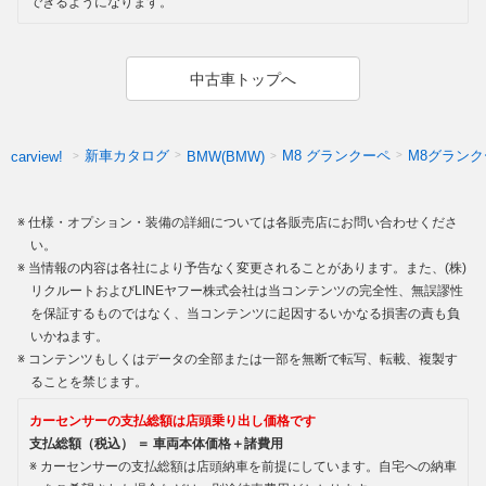
できるようになります。
中古車トップへ
新車カタログ
M8 グランクーペ
M8グラン
carview!
BMW(BMW)
仕様・オプション・装備の詳細については各販売店にお問い合わせくださ
い。
当情報の内容は各社により予告なく変更されることがあります。また、(株)
リクルートおよびLINEヤフー株式会社は当コンテンツの完全性、無誤謬性
を保証するものではなく、当コンテンツに起因するいかなる損害の責も負
いかねます。
コンテンツもしくはデータの全部または一部を無断で転写、転載、複製す
ることを禁じます。
カーセンサーの支払総額は店頭乗り出し価格です
支払総額（税込） ＝ 車両本体価格＋諸費用
カーセンサーの支払総額は店頭納車を前提にしています。自宅への納車