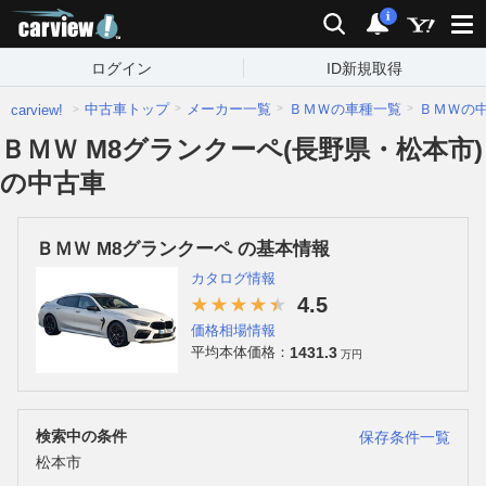
carview!
検索
通知
i
ログイン
ID新規取得
中古車トップ
メーカー一覧
ＢＭＷの車種一覧
ＢＭＷの
carview!
ＢＭＷ M8グランクーペ(長野県・松本市)
の中古車
ＢＭＷ M8グランクーペ の基本情報
カタログ情報
4.5
価格相場情報
1431.3
平均本体価格：
万円
検索中の条件
保存条件一覧
松本市