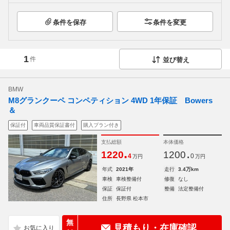
条件を保存
条件を変更
1
件
並び替え
BMW
M8グランクーペ コンペティション 4WD 1年保証 Bowers
＆
保証付
車両品質保証書付
購入プラン付き
支払総額
本体価格
.
.
1220
1200
4
0
万円
万円
年式
2021年
走行
3.4万km
車検
車検整備付
修復
なし
保証
保証付
整備
法定整備付
住所
長野県 松本市
無
見積もり・在庫確認