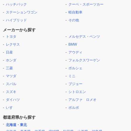
ハッチバック
クーペ・スポーツカー
ステーションワゴン
軽自動車
ハイブリッド
その他
メーカーから探す
トヨタ
メルセデス・ベンツ
レクサス
BMW
日産
アウディ
ホンダ
フォルクスワーゲン
三菱
ポルシェ
マツダ
ミニ
スバル
プジョー
スズキ
シトロエン
ダイハツ
アルファ ロメオ
いすゞ
ボルボ
都道府県から探す
北海道・東北