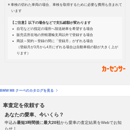
車検の切れた車両の場合、車検を取得するために必要な費用も含まれて
います
【ご注意】以下の場合などで支払総額が変わります
自宅などの指定の場所へ陸送納車を希望する場合
販売店所在地の所轄運輸支局以外で登録する場合
商談～契約～登録の間に「登録月」がずれる場合
（登録月が3月から4月にずれる場合は自動車税の額が大きく上が
ります）
BMW M8 クーペのカタログを見る
車査定を依頼する
あなたの愛車、今いくら？
申込み
最短3時間後
に
最大20社
から愛車の査定結果をWebでお知
らせ！