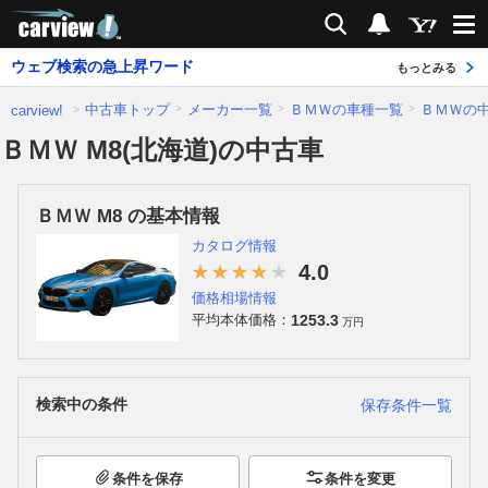
carview!
検索
通知
ウェブ検索の急上昇ワード
もっとみる
中古車トップ
メーカー一覧
ＢＭＷの車種一覧
ＢＭＷの
carview!
ＢＭＷ M8(北海道)の中古車
ＢＭＷ M8 の基本情報
カタログ情報
4.0
価格相場情報
1253.3
平均本体価格：
万円
検索中の条件
保存条件一覧
条件を保存
条件を変更