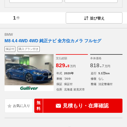
1
件
並び替え
BMW
M8 4.4 4WD 4WD 純正ナビ 全方位カメラ フルセグ
保証付
購入プラン付き
支払総額
本体価格
.
.
829
818
8
7
万円
万円
年式
2020年
走行
5.3万km
車検
'26/9
修復
なし
保証
保証付
整備
法定整備付
住所
北海道 岩見沢市
無
見積もり・在庫確認
料