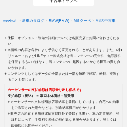
中古車トップへ
新車カタログ
M8 クーペ
M8の中古車
carview!
BMW(BMW)
仕様・オプション・装備の詳細については各販売店にお問い合わせくださ
い。
当情報の内容は各社により予告なく変更されることがあります。また、(株)
リクルートおよびLINEヤフー株式会社は当コンテンツの完全性、無誤謬性
を保証するものではなく、当コンテンツに起因するいかなる損害の責も負
いかねます。
コンテンツもしくはデータの全部または一部を無断で転写、転載、複製す
ることを禁じます。
カーセンサーの支払総額は店頭乗り出し価格です
支払総額（税込） ＝ 車両本体価格＋諸費用
カーセンサーの支払総額は店頭納車を前提にしています。自宅への納車
をご希望された場合などは、別途納車費用がかかります
販売店の所在する所轄運輸支局以外で登録する際や、車の定置場所、登
録月によって、手数料や税金の額が異なる場合があります。詳しくは
販売店にお問合せください