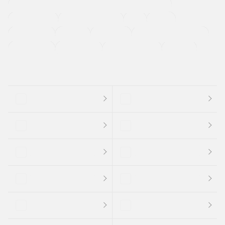
過給機設定モデル（ターボ・スーパーチャージャーなど)
ETC
CDプレーヤー
カーナビゲーション
禁煙車
法定整備付き
保証付き
エアバッグ
ディスチャージドランプ
支払総顔あり
クーポンあり
車両品質評価書付
新着車両