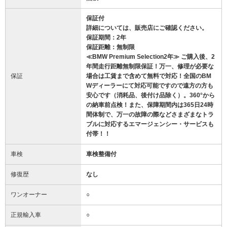
保証付
詳細については、販売店にご確認ください。
保証期間：2年
保証距離：無制限
≪BMW Premium Selection2年≫ ご購入後、2
年間走行距離無制限保証！万一、修理が必要な
保証
場合は工賃まで含めて無料で対応！全国のBM
Wディーラーにて対応可能ですので遠方の方も
安心です（消耗品、後付け品除く）。360°から
の納車前点検！また、保障期間内は365日24時
間体制で、万一の故障の際などさまざまなトラ
ブルに対応するエマージェンシー・サービスも
付帯！！
車検
車検整備付
修復歴
なし
ワンオーナー
○
正規輸入車
○