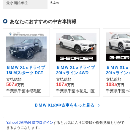
最小回転半径
5.4
m
あなたにおすすめの中古車情報
ＢＭＷ X1 sドライブ
ＢＭＷ X1 xドライブ
ＢＭＷ X1 x
18i Mスポーツ DCT
20i xライン 4WD
20i xライン 4
支払総額
支払総額
支払総額
507
107
108
.8
万円
.9
万円
.9
万円
千葉県千葉市稲毛区
千葉県千葉市花見川区
千葉県千葉市花
ＢＭＷ X1の中古車をもっと見る
Yahoo! JAPAN IDでログイン
するとお気に入りに登録や複数見積もりがで
きるようになります。