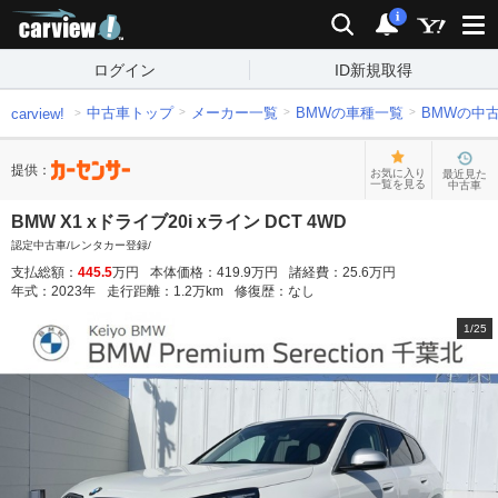
carview!
検索
通知
i
ログイン
ID新規取得
中古車トップ
メーカー一覧
BMWの車種一覧
BMWの中
carview!
提供：
お気に入り
最近見た
一覧を見る
中古車
BMW X1 xドライブ20i xライン DCT 4WD
認定中古車/レンタカー登録/
支払総額：
445.5
万円
本体価格：
419.9
万円
諸経費：
25.6
万円
年式：
2023
年
走行距離：
1.2
万km
修復歴：
なし
1
/
25