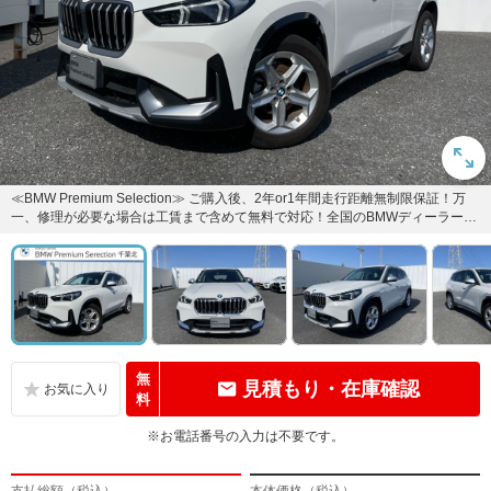
≪BMW Premium Selection≫ ご購入後、2年or1年間走行距離無制限保証！万
一、修理が必要な場合は工賃まで含めて無料で対応！全国のBMWディーラー対
応可...
無
見積もり・在庫確認
料
※お電話番号の入力は不要です。
支払総額（税込）
本体価格（税込）