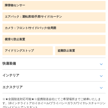
障害物センサー
エアバック：運転席/助手席/サイド/カーテン
カメラ：フロント/サイド/バック/全周囲
横滑り防止装置
アイドリングストップ
盗難防止装置
快適装備
インテリア
エクステリア
☆★全国陸送対応可能★☆提携陸送会社にてご希望場所までご納車いたしま
す。18インチライトアロイホイール/プライバシーガラス/ワイヤレスチャージン
グ/ハイビームアシスタント