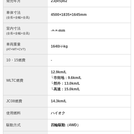
発売年月
23(R5)/02
車体寸法
4500
×
1835
×
1645
mm
(全長×全幅×全高)
室内寸法
-
×
-
×
-
mm
(全長×全幅×全高)
車両重量
1640/-/-
kg
(AT×MT×CVT)
10・15燃費
-
12.9km/L
└市街地：9.6km/L
WLTC燃費
└郊外：13.0km/L
└高速：15.0km/L
JC08燃費
14.3km/L
使用燃料
ハイオク
駆動方式
四輪駆動（4WD）