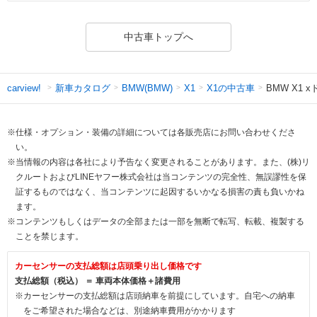
中古車トップへ
新車カタログ
X1の中古車
BMW X1 
carview!
BMW(BMW)
X1
※仕様・オプション・装備の詳細については各販売店にお問い合わせくださ
い。
※当情報の内容は各社により予告なく変更されることがあります。また、(株)リ
クルートおよびLINEヤフー株式会社は当コンテンツの完全性、無誤謬性を保
証するものではなく、当コンテンツに起因するいかなる損害の責も負いかね
ます。
※コンテンツもしくはデータの全部または一部を無断で転写、転載、複製する
ことを禁じます。
カーセンサーの支払総額は店頭乗り出し価格です
支払総額（税込） ＝ 車両本体価格＋諸費用
※カーセンサーの支払総額は店頭納車を前提にしています。自宅への納車
をご希望された場合などは、別途納車費用がかかります