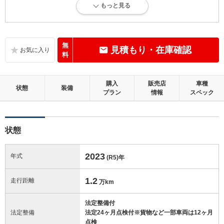
もっと見る
内外装に目立たない軽微なキズ、ヘコミが少し認められますが、良好な
状態です。
内装：
無
見積もり・在庫確認
無キズ、もしくは傷みや汚れなどがほぼない、とても綺麗な状態です。
料
外装：
購入
販売店
車種
キズ、ヘコミなどが少なく、あっても目立たない、良好な状態です。
状態
装備
プラン
情報
スペック
修復歴：無
状態
この中古車の「車両品質評価書」を見る
2023
年式
(R5)
年
1.2
走行距離
万km
法定整備付
法定整備
法定24ヶ月点検付※貨物など一部車両は12ヶ月
点検