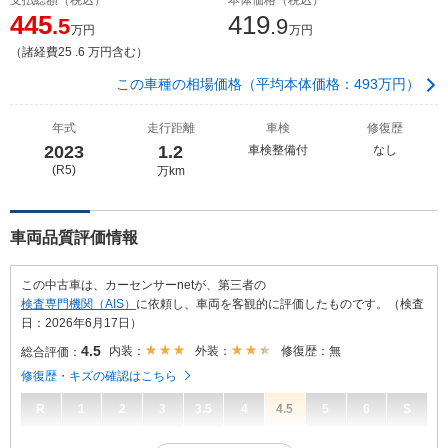
445
419
.5
.9
万円
万円
（諸経費25 .6 万円含む）
この車種の相場価格（平均本体価格：493万円）
年式
走行距離
車検
修復歴
2023
1.2
車検整備付
なし
(R5)
万km
車両品質評価情報
この中古車は、カーセンサーnetが、第三者の
検査専門機関（AIS）
に依頼し、車両を客観的に評価したものです。（検査
日：2026年6月17日）
4.5
内装：
外装：
修復歴：無
総合評価：
修復歴・キズの確認はこちら
R
1
2
3
3.5
4
4.5
5
6
S
4.5
総合評価：