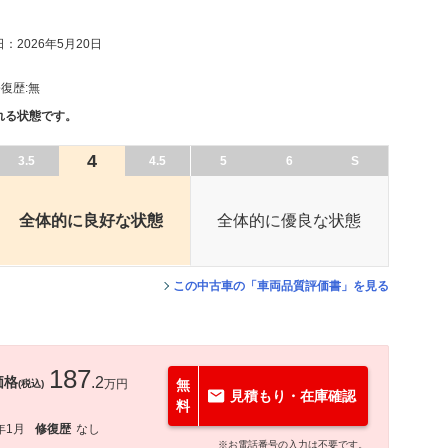
：2026年5月20日
復歴:
無
れる状態です。
4
3.5
4.5
5
6
S
全体的に良好な状態
全体的に優良な状態
この中古車の「車両品質評価書」を見る
187
価格
.2
万円
無
(税込)
見積もり・在庫確認
料
年1月
修復歴
なし
※お電話番号の入力は不要です。