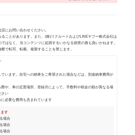
売店にお問い合わせください。
ることがあります。また、(株)リクルートおよびLINEヤフー株式会社は
のではなく、当コンテンツに起因するいかなる損害の責も負いかねます。
無断で転写、転載、複製することを禁じます。
す
しています。自宅への納車をご希望された場合などは、別途納車費用が
る際や、車の定置場所、登録月によって、手数料や税金の額が異なる場
ださい
めに必要な費用も含まれています
ります
る場合
る場合
る場合