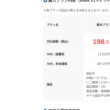
購入プラン内容（BMW X1 xドラ
※各プランで設定が異なる項目をまとめています
プラン名
基本プラ
198
.7
支払総額（税込）
※内：諸費用
11
.5
万円
※内：本体価格
187
.2
万
保証付
詳細については、
にご確認ください
保証
保証期間：1年
保証距離：無制限
ヤナセ認定中古車