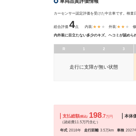
車両品質評価情報
カーセンサー認定評価を受けた中古車です。
検査日
4
総合評価
点
内装:
外装:
修
内外装に目立たない多少のキズ、ヘコミが認めら
R
1
2
3
走行に支障が無い状態
198
支払総額
.7
本体
万円
(税込)
（諸経費11.5万円含む）
年式
2018年
走行距離
3.5万km
車検
2027