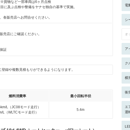
付※貨物など一部車両は6ヶ月点検
電
項目に及ぶ点検や整備をヤナセ独自の基準で実施。
、各販売店へお問合せください。
シ
販売店にご確認ください。
オ
ア
保証
ク
に登録や複数見積もりができるようになります。
横
衝
燃料消費率
最小回転半径
エ
.6km/L（JC08モード走行）
5.4m
運
km/L（WLTCモード走行）
L