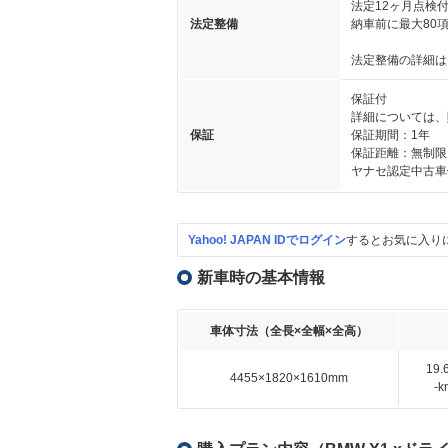
法定12ヶ月点検
法定整備
納車前に最大80
法定整備の詳細は
保証付
詳細については、
保証
保証期間：1年
保証距離：無制限
ヤナセ認定中古車
Yahoo! JAPAN IDでログイン
するとお気に入り
新車時の基本情報
車体寸法（全長×全幅×全高）
19
4455×1820×1610mm
-