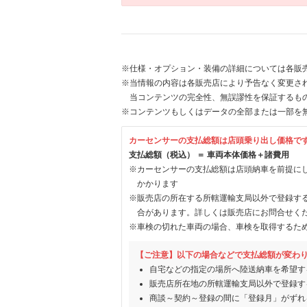
※仕様・オプション・装備の詳細については各販
※当情報の内容は各販売店により予告なく変更され
当コンテンツの完全性、無誤謬性を保証するも
※コンテンツもしくはデータの全部または一部を
カーセンサーの支払総額は店頭乗り出し価格で
支払総額（税込） ＝ 車両本体価格＋諸費用
※カーセンサーの支払総額は店頭納車を前提に
かかります
※販売店の所在する所轄運輸支局以外で登録す
合があります。詳しくは販売店にお問合せく
※車検の切れた車両の場合、車検を取得するた
【ご注意】以下の場合などで支払総額が変わ
自宅などの指定の場所へ陸送納車を希望す
販売店所在地の所轄運輸支局以外で登録す
商談～契約～登録の間に「登録月」がずれ