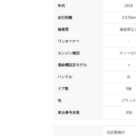
年式
2018
走行距離
3.5万km
修復歴
修復歴な
ワンオーナー
-
エンジン種別
ディーゼ
過給機設定モデル
○
ハンドル
右
ドア数
5枚
色
ブラック
車台番号末尾
358
法定整備付