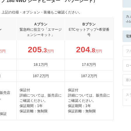
イブ 18d 4WD シートヒーター パワーシート）
。上記の仕様・オプション・装備もご確認ください。
カ
-/
Aプラン
Bプラン
ン
緊急時に役立つ「エマージ
ETCセットアップ+希望番
ェンシーキット」
号
電
205
204
.3
.8
フ
万円
万円
万円
18
.1
万円
17
.6
万円
ロ
円
187
.2
万円
187
.2
万円
寒
保証付
保証付
販売店
ス
詳細については、販売店に
詳細については、販売店に
。
-
ご確認ください。
ご確認ください。
保証期間：1年
保証期間：1年
保証距離：無制限
保証距離：無制限
保証