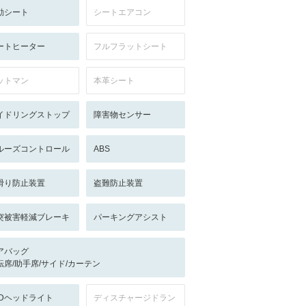
動シート
シートエアコン
ートヒーター
フルフラットシート
ットマン
本革シート
イドリングストップ
障害物センサー
ルーズコントロール
ABS
滑り防止装置
盗難防止装置
突被害軽減ブレーキ
パーキングアシスト
アバッグ
転席/助手席/サイド/カーテン
EDヘッドライト
ディスチャージドラン