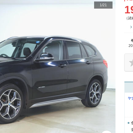
1
/
21
1
（諸
2
ヤ