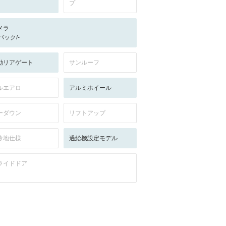
プ
メラ
-/バック/-
動リアゲート
サンルーフ
ルエアロ
アルミホイール
ーダウン
リフトアップ
冷地仕様
過給機設定モデル
ライドドア