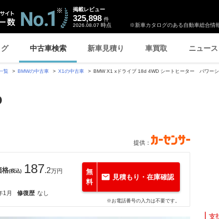
掲載レビュー
325,898
件
時点
※新車カタログのある自動車総合情報
2026.08.07
ログ
中古車検索
新車見積り
車買取
ニュース
一覧
BMWの中古車
X1の中古車
BMW X1 xドライブ 18d 4WD シートヒーター パワー
D
提供：
187
価格
.2
万円
無
(税込)
見積もり・在庫確認
料
年1月
修復歴
なし
※お電話番号の入力は不要です。
支