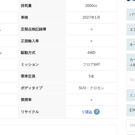
排気量
2000cc
パ
車検
2027年1月
し
定期点検記録簿
○
エ
正規輸入車
○
キ
ル
駆動方式
4WD
カ
ミッション
フロア8AT
-/-
乗車定員
5名
TV:
ボディタイプ
SUV・クロカン
ミ
禁煙車
○
ET
リサイクル
リ済込
3