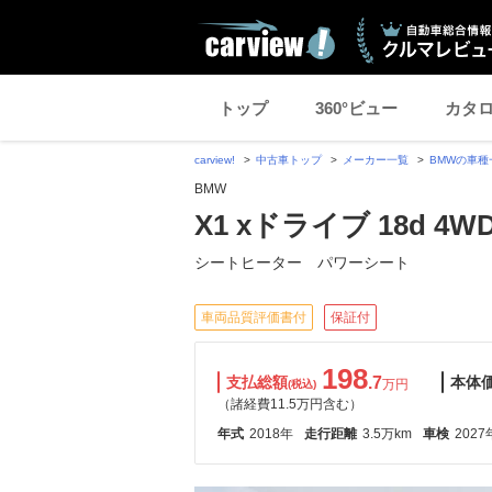
トップ
360°ビュー
カタ
carview!
中古車トップ
メーカー一覧
BMWの車種
BMW
X1 xドライブ 18d 4W
シートヒーター パワーシート
車両品質評価書付
保証付
198
支払総額
.7
本体
万円
(税込)
（諸経費11.5万円含む）
年式
2018年
走行距離
3.5万km
車検
2027