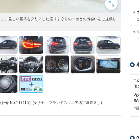
ア』。厳しい基準をクリアした選りすぐりの一台との出会いをご提供し
こ
価
内
る
 No.Y17115】(ヤナセ ブランドスクエア名古屋長久手)
内装