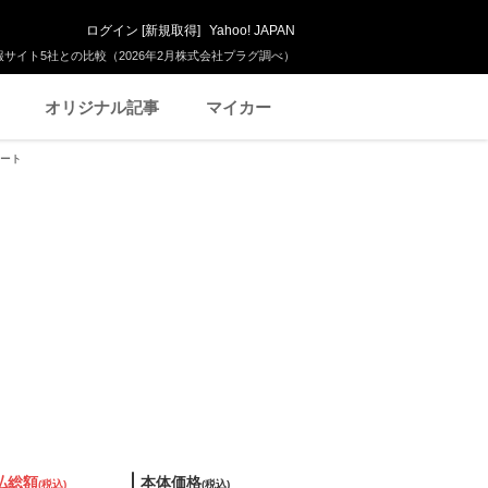
ログイン
[
新規取得
]
Yahoo! JAPAN
サイト5社との比較（2026年2月株式会社プラグ調べ）
オリジナル記事
マイカー
シート
払総額
本体価格
(税込)
(税込)