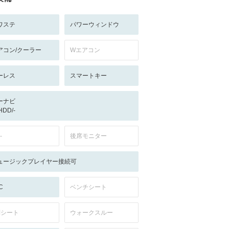
ワステ
パワーウィンドウ
アコン/クーラー
Wエアコン
ーレス
スマートキー
ーナビ
/HDD/-
-
後席モニター
ュージックプレイヤー接続可
C
ベンチシート
列シート
ウォークスルー