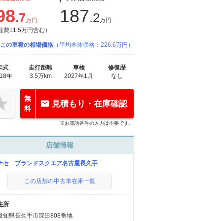
98
187
.7
.2
万円
万円
経費11.5万円含む）
この車種の相場価格
（平均本体価格：226.6万円）
年式
走行距離
車検
修復歴
018年
3.5万km
2027年1月
なし
無
見積もり・在庫確認
料
※お電話番号の入力は不要です。
店舗情報
ナセ ブランドスクエア名古屋長久手
この店舗の中古車在庫一覧
住所
愛知県長久手市深田808番地