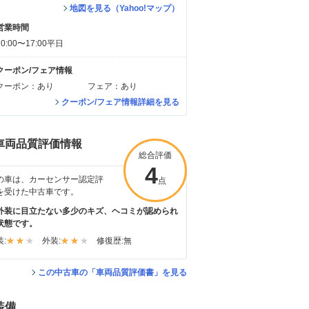
地図を見る（Yahoo!マップ）
営業時間
10:00〜17:00平日
クーポン/フェア情報
クーポン：あり
フェア：あり
クーポン/フェア情報詳細を見る
車両品質評価情報
総合評価
4
の車は、カーセンサー認定評
点
を受けた中古車です。
外装に目立たない多少のキズ、ヘコミが認められ
状態です。
:
外装:
修復歴:
無
この中古車の「車両品質評価書」を見る
装備