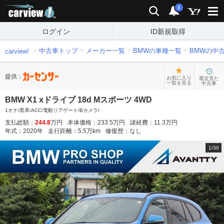
carview!
検索
通知
i
ログイン
ID新規取得
中古車トップ
メーカー一覧
BMWの車種一覧
BMWの中
carview!
提供：
お気に入り
最近見た
一覧を見る
中古車
BMW X1 xドライブ 18d Mスポーツ 4WD
1オナ/黒革/ACC/電動リアゲート/Bカメラ/
支払総額：
244.8
万円
本体価格：
233.5
万円
諸経費：
11.3
万円
年式：
2020
年
走行距離：
5.5
万km
修復歴：
なし
1
/
30