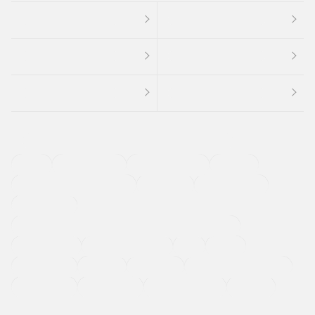
４ＷＤ
定期点検記録簿
ワンオーナーカー
福祉車両
メーカー系販売店取り扱い車
修復歴無し
アルミホイール
寒冷地仕様車
過給機設定モデル（ターボ・スーパーチャージャーなど)
ETC
CDプレーヤー
カーナビゲーション
禁煙車
法定整備付き
保証付き
エアバッグ
ディスチャージドランプ
支払総顔あり
クーポンあり
車両品質評価書付
新着車両