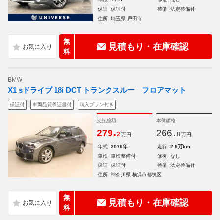
保証
保証付
整備
法定整備付
住所
埼玉県 戸田市
無
見積もり・在庫確認
料
BMW
X1 sドライブ 18i DCT トランクスルー フロアマット
保証付
車両品質保証書付
購入プラン付き
支払総額
本体価格
.
.
279
266
2
8
万円
万円
年式
2019年
走行
2.9万km
車検
車検整備付
修復
なし
保証
保証付
整備
法定整備付
住所
神奈川県 横浜市都筑区
無
見積もり・在庫確認
料