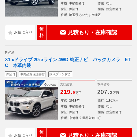
車検
車検整備付
修復
なし
保証
保証付
整備
法定整備付
住所
埼玉県 さいたま市緑区
無
見積もり・在庫確認
料
BMW
X1 xドライブ 20i xライン 4WD 純正ナビ バックカメラ ET
C 本革内装
保証付
車両品質保証書付
購入プラン付き
支払総額
本体価格
.
.
219
207
9
3
万円
万円
年式
2018年
走行
1.9万km
車検
車検整備付
修復
なし
保証
保証付
整備
法定整備付
住所
京都府 久世郡久御山町
無
見積もり・在庫確認