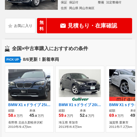
保証
保証付
整備
法定整備付
住所
岡山県 岡山市南区
無
見積もり・在庫確認
料
全国×中古車購入におすすめの条件
8/6更新！新着車両
PICK UP
BMW X1 xドライブ 25i ハイラインパッケージ ベージュレザー 社外NAVI バックカメラ禁煙
BMW X1 sドライブ 20i 本革シート 修復歴無し
総額
本体
総額
本体
総額
本体
58
45
59
52
69
49
.0
万円
.8
万円
.8
万円
.6
万円
.9
万円
.
長野県 北佐久郡軽井沢町
埼玉県 草加市
滋賀県 栗東市
2010年/9.4万km
2013年/6.8万km
2011年/7.2万km