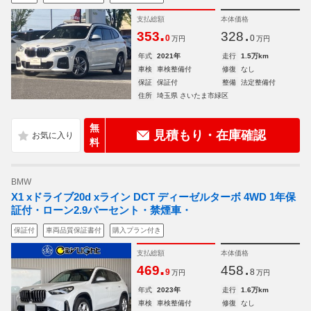
支払総額
本体価格
.
.
353
328
0
0
万円
万円
年式
2021年
走行
1.5万km
車検
車検整備付
修復
なし
保証
保証付
整備
法定整備付
住所
埼玉県 さいたま市緑区
無
見積もり・在庫確認
料
BMW
X1 xドライブ20d xライン DCT ディーゼルターボ 4WD 1年保
証付・ローン2.9パーセント・禁煙車・
保証付
車両品質保証書付
購入プラン付き
支払総額
本体価格
.
.
469
458
9
8
万円
万円
年式
2023年
走行
1.6万km
車検
車検整備付
修復
なし