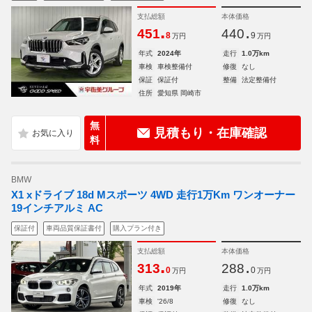
支払総額
本体価格
.
.
451
440
8
9
万円
万円
年式
2024年
走行
1.0万km
車検
車検整備付
修復
なし
保証
保証付
整備
法定整備付
住所
愛知県 岡崎市
無
見積もり・在庫確認
料
BMW
X1 xドライブ 18d Mスポーツ 4WD 走行1万Km ワンオーナー
19インチアルミ AC
保証付
車両品質保証書付
購入プラン付き
支払総額
本体価格
.
.
313
288
0
0
万円
万円
年式
2019年
走行
1.0万km
車検
'26/8
修復
なし