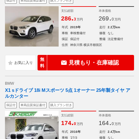
保証付
車両品質保証書付
購入プラン付き
支払総額
本体価格
.
.
286
269
3
0
万円
万円
年式
2019年
走行
2.2万km
車検
車検整備付
修復
なし
保証
保証付
整備
法定整備付
住所
神奈川県 横浜市都筑区
無
見積もり・在庫確認
料
BMW
X1 sドライブ 18i Mスポーツ 5点 1オーナー 25年製タイヤ ア
ルカンター
保証付
車両品質保証書付
購入プラン付き
支払総額
本体価格
.
.
174
164
0
0
万円
万円
年式
2016年
走行
2.4万km
車検
'27/3
修復
なし