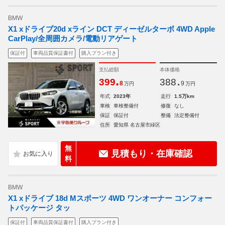
BMW
X1 xドライブ20d xライン DCT ディーゼルターボ 4WD Apple
CarPlay/全周囲カメラ/電動リアゲート
保証付
車両品質保証書付
購入プラン付き
支払総額
本体価格
.
.
399
388
8
9
万円
万円
年式
2023年
走行
1.5万km
車検
車検整備付
修復
なし
保証
保証付
整備
法定整備付
住所
愛知県 名古屋市緑区
無
見積もり・在庫確認
料
BMW
X1 xドライブ 18d Mスポーツ 4WD ワンオーナー コンフォー
トパッケージ タッ
保証付
車両品質保証書付
購入プラン付き