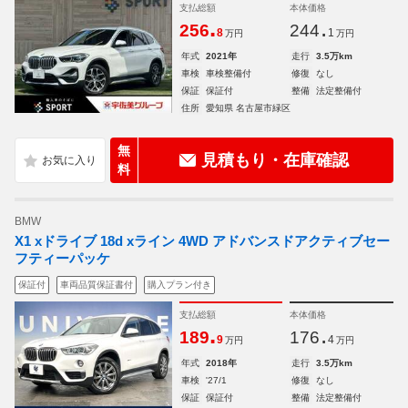
支払総額
本体価格
.
.
256
244
8
1
万円
万円
年式
2021年
走行
3.5万km
車検
車検整備付
修復
なし
保証
保証付
整備
法定整備付
住所
愛知県 名古屋市緑区
無
見積もり・在庫確認
料
BMW
X1 xドライブ 18d xライン 4WD アドバンスドアクティブセー
フティーパッケ
保証付
車両品質保証書付
購入プラン付き
支払総額
本体価格
.
.
189
176
9
4
万円
万円
年式
2018年
走行
3.5万km
車検
'27/1
修復
なし
保証
保証付
整備
法定整備付