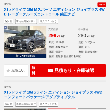
BMW
NEW
X1 xドライブ 18d Mスポーツ エディション ジョイプラス 4W
D レーダークルーズコントロール 純正ナビ
保証付
車両品質保証書付
購入プラン付き
支払総額
本体価格
.
.
299
280
9
6
万円
万円
年式
2021年
走行
3.2万km
車検
車検整備付
修復
なし
保証
保証付
整備
法定整備付
住所
愛知県 名古屋市名東区
無
見積もり・在庫確認
料
BMW
X1 xドライブ 18d xライン エディション ジョイプラス 4WD
コンフォートパッケージ/アダプティブクル
保証付
車両品質保証書付
購入プラン付き