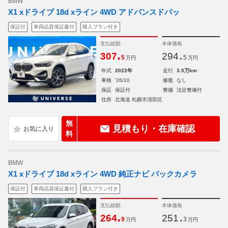
BMW
X1 xドライブ 18d xライン 4WD アドバンスドパッ
保証付
車両品質保証書付
購入プラン付き
支払総額
本体価格
.
.
307
294
5
5
万円
万円
年式
2022年
走行
3.5万km
車検
'26/10
修復
なし
保証
保証付
整備
法定整備付
住所
北海道 札幌市清田区
無
見積もり・在庫確認
料
BMW
X1 xドライブ 18d xライン 4WD 純正ナビ バックカメラ
保証付
車両品質保証書付
購入プラン付き
支払総額
本体価格
.
.
264
251
9
3
万円
万円