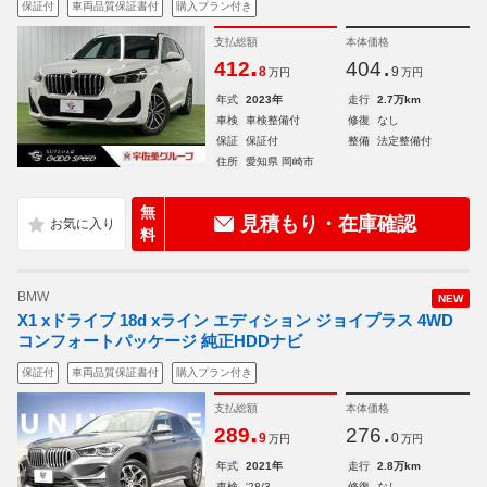
保証付
車両品質保証書付
購入プラン付き
支払総額
本体価格
.
.
412
404
8
9
万円
万円
年式
2023年
走行
2.7万km
車検
車検整備付
修復
なし
保証
保証付
整備
法定整備付
住所
愛知県 岡崎市
無
見積もり・在庫確認
料
BMW
NEW
X1 xドライブ 18d xライン エディション ジョイプラス 4WD
コンフォートパッケージ 純正HDDナビ
保証付
車両品質保証書付
購入プラン付き
支払総額
本体価格
.
.
289
276
9
0
万円
万円
年式
2021年
走行
2.8万km
車検
'28/3
修復
なし