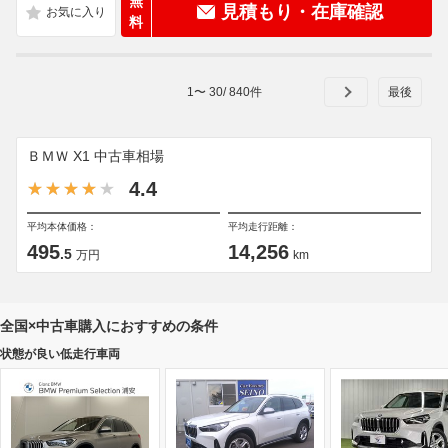
無
見積もり・在庫確認
料
1
〜
30
/
840
件
ＢＭＷ X1 中古車相場
4.4
平均本体価格：
平均走行距離：
495
14,256
.5
万円
km
全国×中古車購入におすすめの条件
状態が良い低走行車両