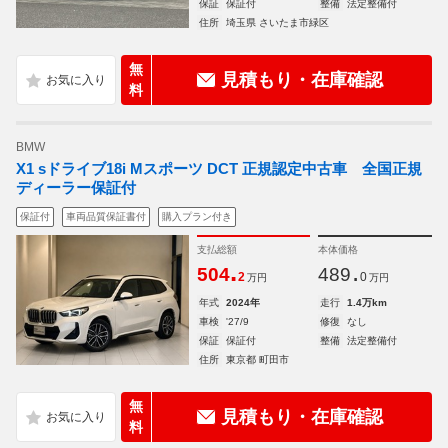
保証
保証付
整備
法定整備付
住所
埼玉県 さいたま市緑区
無
見積もり・在庫確認
料
BMW
X1 sドライブ18i Mスポーツ DCT 正規認定中古車 全国正規
ディーラー保証付
保証付
車両品質保証書付
購入プラン付き
支払総額
本体価格
.
.
504
489
2
0
万円
万円
年式
2024年
走行
1.4万km
車検
'27/9
修復
なし
保証
保証付
整備
法定整備付
住所
東京都 町田市
無
見積もり・在庫確認
料