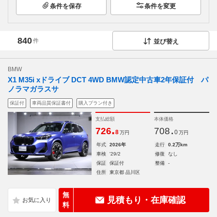
条件を保存
条件を変更
840
件
並び替え
BMW
X1 M35i xドライブ DCT 4WD BMW認定中古車2年保証付 パ
ノラマガラスサ
保証付
車両品質保証書付
購入プラン付き
支払総額
本体価格
.
.
726
708
8
0
万円
万円
年式
2026年
走行
0.2万km
車検
'29/2
修復
なし
保証
保証付
整備
-
住所
東京都 品川区
無
見積もり・在庫確認
料