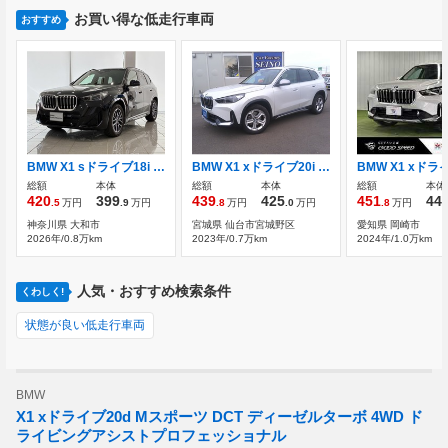
お買い得な低走行車両
おすすめ
BMW X1 sドライブ18i Mスポーツ DCT アダプティブMサスペンション
BMW X1 xドライブ20i xライン DCT 4WD ワンオーナ車 令和8年10月まで新車保証付
総額
本体
総額
本体
総額
本体
420
399
439
425
451
44
.5
万円
.9
万円
.8
万円
.0
万円
.8
万円
神奈川県 大和市
宮城県 仙台市宮城野区
愛知県 岡崎市
2026年/0.8万km
2023年/0.7万km
2024年/1.0万km
人気・おすすめ検索条件
くわしく!
状態が良い低走行車両
BMW
X1 xドライブ20d Mスポーツ DCT ディーゼルターボ 4WD ド
ライビングアシストプロフェッショナル