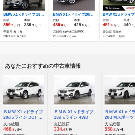
BMW X1 xドライブ 18d xライン エディション ジョイプラス 4WD 認定中古車/1年保証付/ハイライン・パッケ
BMW X1 xドライブ20i xライン DCT 4WD ワンオーナ車 令和8年10月まで新車保証付
総額
本体
総額
本体
総額
本体
359
339
439
425
451
440
.9
万円
.9
万円
.8
万円
.0
万円
.8
万円
.9
千葉県 市川市
宮城県 仙台市宮城野区
愛知県 岡崎市
2021年/0.6万km
2023年/0.7万km
2024年/1.0万km
あなたにおすすめの中古車情報
ＢＭＷ X1 xドライブ
ＢＭＷ X1 xドライブ
ＢＭＷ X1 xド
20d xライン DCT デ
18d xライン 4WD
20d Mスポーツ 
ィーゼルターボ 4WD
ディーゼルターボ
支払総額
支払総額
支払総額
WD
468
334
558
.8
万円
.4
万円
.8
万円