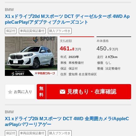
BMW
X1 xドライブ20d Mスポーツ DCT ディーゼルターボ 4WD Ap
pleCarPlay/アダプティブクルーズコント
保証付
車両品質保証書付
購入プラン付き
支払総額
本体価格
.
.
461
450
8
9
万円
万円
年式
2023年
走行
2.9万km
車検
車検整備付
修復
なし
保証
保証付
整備
法定整備付
住所
愛知県 名古屋市緑区
無
見積もり・在庫確認
料
BMW
X1 xドライブ20i Mスポーツ DCT 4WD 全周囲カメラ/AppleC
arPlay/パワーリアゲー
保証付
車両品質保証書付
購入プラン付き