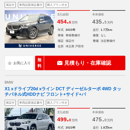
保証付
車両品質保証書付
購入プラン付き
支払総額
本体価格
.
.
454
435
6
5
万円
万円
年式
2023年
走行
1.7万km
車検
車検整備付
修復
なし
保証
保証付
整備
法定整備付
住所
埼玉県 戸田市
無
見積もり・在庫確認
料
BMW
X1 xドライブ20d xライン DCT ディーゼルターボ 4WD タッ
チパネル式HDDナビ フロント+サイド+バ
保証付
車両品質保証書付
購入プラン付き
支払総額
本体価格
.
.
499
475
0
0
万円
万円
年式
2023年
走行
1.8万km