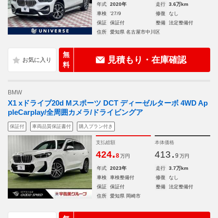
年式
2020年
走行
3.6万km
車検
'27/9
修復
なし
保証
保証付
整備
法定整備付
住所
愛知県 名古屋市中川区
無
見積もり・在庫確認
料
BMW
X1 xドライブ20d Mスポーツ DCT ディーゼルターボ 4WD Ap
pleCarplay/全周囲カメラ/ドライビングア
保証付
車両品質保証書付
購入プラン付き
支払総額
本体価格
.
.
424
413
8
9
万円
万円
年式
2023年
走行
3.7万km
車検
車検整備付
修復
なし
保証
保証付
整備
法定整備付
住所
愛知県 岡崎市