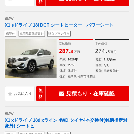
料
BMW
X1 sドライブ 18i DCT シートヒーター パワーシート
保証付
車両品質保証書付
購入プラン付き
支払総額
本体価格
.
.
287
274
9
8
万円
万円
年式
2020年
走行
2.1万km
車検
'27/9
修復
なし
保証
保証付
整備
法定整備付
住所
福岡県 福岡市博多区
無
見積もり・在庫確認
料
BMW
X1 xドライブ 18d xライン 4WD タイヤ4本交換付(銘柄指定対
象外) シートヒ