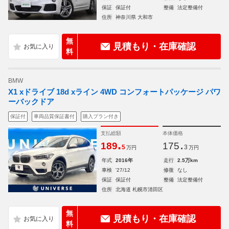
保証
保証付
整備
法定整備付
住所
神奈川県 大和市
無
見積もり・在庫確認
料
BMW
X1 xドライブ 18d xライン 4WD コンフォートパッケージ パワ
ーバックドア
保証付
車両品質保証書付
購入プラン付き
支払総額
本体価格
.
.
189
175
5
3
万円
万円
年式
2016年
走行
2.5万km
車検
'27/12
修復
なし
保証
保証付
整備
法定整備付
住所
北海道 札幌市清田区
無
見積もり・在庫確認
料