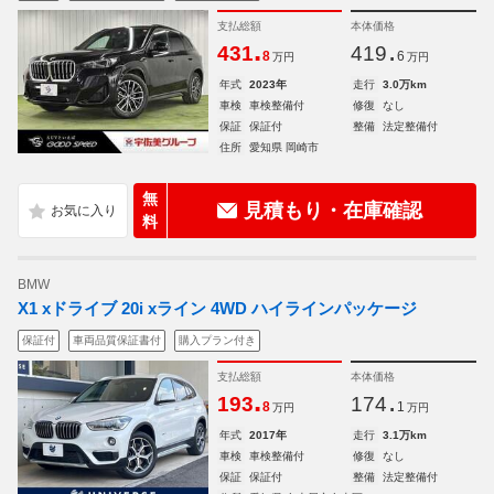
支払総額
本体価格
.
.
431
419
8
6
万円
万円
年式
2023年
走行
3.0万km
車検
車検整備付
修復
なし
保証
保証付
整備
法定整備付
住所
愛知県 岡崎市
無
見積もり・在庫確認
料
BMW
X1 xドライブ 20i xライン 4WD ハイラインパッケージ
保証付
車両品質保証書付
購入プラン付き
支払総額
本体価格
.
.
193
174
8
1
万円
万円
年式
2017年
走行
3.1万km
車検
車検整備付
修復
なし
保証
保証付
整備
法定整備付