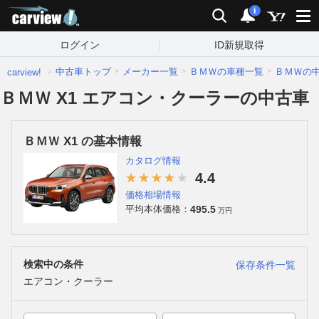
carview!
検索
通知
i
ログイン
ID新規取得
中古車トップ
メーカー一覧
ＢＭＷの車種一覧
ＢＭＷの
carview!
ＢＭＷ X1 エアコン・クーラーの中古車
ＢＭＷ X1 の基本情報
カタログ情報
4.4
価格相場情報
495.5
平均本体価格：
万円
検索中の条件
保存条件一覧
エアコン・クーラー