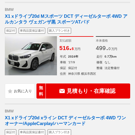
BMW
X1 xドライブ20d Mスポーツ DCT ディーゼルターボ 4WD ア
ルカンタラ ヴェガンザ黒 スポーツATパド
保証付
車両品質保証書付
購入プラン付き
支払総額
本体価格
.
.
516
499
6
0
万円
万円
年式
2024年
走行
0.7万km
車検
'27/9
修復
なし
保証
保証付
整備
法定整備付
住所
神奈川県 横浜市西区
無
見積もり・在庫確認
料
BMW
X1 xドライブ20d xライン DCT ディーゼルターボ 4WD ワン
オーナー/AppleCarplay/ハーマンカード
保証付
車両品質保証書付
購入プラン付き