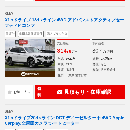
BMW
X1 xドライブ 18d xライン 4WD アドバンストアクティブセー
フティP コンフ
保証付
車両品質保証書付
購入プラン付き
支払総額
本体価格
.
.
314
307
8
9
万円
万円
年式
2022年
走行
2.6万km
車検
'27/1
修復
なし
保証
保証付
整備
法定整備付
住所
千葉県 習志野市
無
見積もり・在庫確認
料
BMW
X1 xドライブ20d xライン DCT ディーゼルターボ 4WD Apple
Carplay/全周囲カメラ/シートヒーター