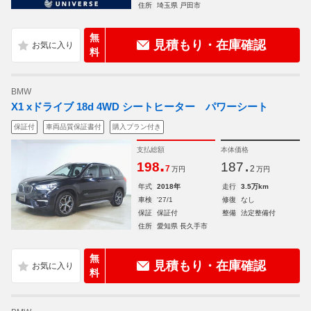
住所
埼玉県 戸田市
無
見積もり・在庫確認
料
BMW
X1 xドライブ 18d 4WD シートヒーター パワーシート
保証付
車両品質保証書付
購入プラン付き
支払総額
本体価格
.
.
198
187
7
2
万円
万円
年式
2018年
走行
3.5万km
車検
'27/1
修復
なし
保証
保証付
整備
法定整備付
住所
愛知県 長久手市
無
見積もり・在庫確認
料