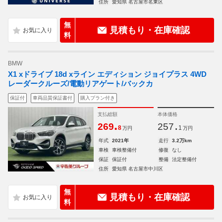
住所
愛知県 名古屋市名東区
無
見積もり・在庫確認
料
BMW
X1 xドライブ 18d xライン エディション ジョイプラス 4WD
レーダークルーズ/電動リアゲート/バックカ
保証付
車両品質保証書付
購入プラン付き
支払総額
本体価格
.
.
269
257
8
1
万円
万円
年式
2021年
走行
3.2万km
車検
車検整備付
修復
なし
保証
保証付
整備
法定整備付
住所
愛知県 名古屋市中川区
無
見積もり・在庫確認
料