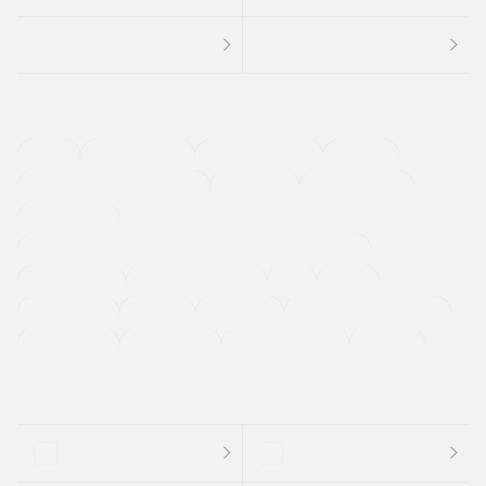
４ＷＤ
定期点検記録簿
ワンオーナーカー
福祉車両
メーカー系販売店取り扱い車
修復歴無し
アルミホイール
寒冷地仕様車
過給機設定モデル（ターボ・スーパーチャージャーなど)
ETC
CDプレーヤー
カーナビゲーション
禁煙車
法定整備付き
保証付き
エアバッグ
ディスチャージドランプ
支払総顔あり
クーポンあり
車両品質評価書付
新着車両