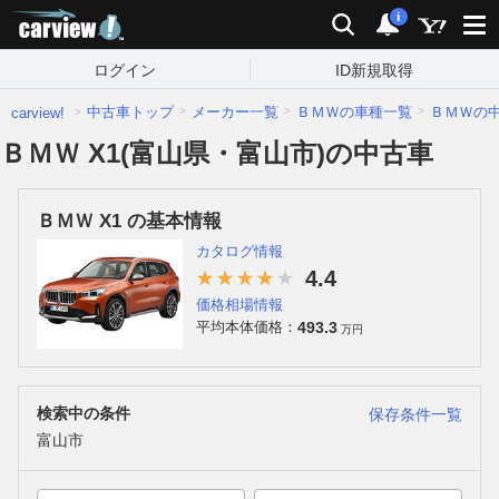
carview!
検索
通知
i
ログイン
ID新規取得
中古車トップ
メーカー一覧
ＢＭＷの車種一覧
ＢＭＷの
carview!
ＢＭＷ X1(富山県・富山市)の中古車
ＢＭＷ X1 の基本情報
カタログ情報
4.4
価格相場情報
493.3
平均本体価格：
万円
検索中の条件
保存条件一覧
富山市