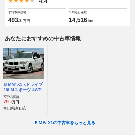
4.4
平均本体価格：
平均走行距離：
493
14,516
.3
万円
km
あなたにおすすめの中古車情報
ＢＭＷ X1 xドライブ
20i Mスポーツ 4WD
支払総額
79
.8
万円
富山県富山市
ＢＭＷ X1の中古車をもっと見る