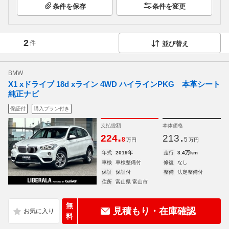
条件を保存
条件を変更
2
件
並び替え
BMW
X1 xドライブ 18d xライン 4WD ハイラインPKG 本革シート
純正ナビ
保証付
購入プラン付き
支払総額
本体価格
.
.
224
213
8
5
万円
万円
年式
2019年
走行
3.4万km
車検
車検整備付
修復
なし
保証
保証付
整備
法定整備付
住所
富山県 富山市
無
見積もり・在庫確認
料