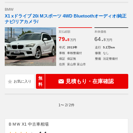
BMW
X1 xドライブ 20i Mスポーツ 4WD Bluetoothオーディオ/純正
ナビ/リアカメラ/
支払総額
本体価格
.
.
79
64
8
8
万円
万円
年式
2013年
走行
5.2万km
車検
車検整備付
修復
なし
保証
保証無
整備
法定整備付
住所
富山県 富山市
無
見積もり・在庫確認
料
1
〜
2
/
2
件
ＢＭＷ X1 中古車相場