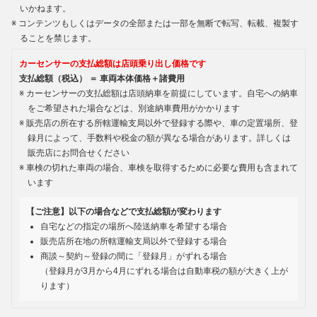
いかねます。
コンテンツもしくはデータの全部または一部を無断で転写、転載、複製す
ることを禁じます。
カーセンサーの支払総額は店頭乗り出し価格です
支払総額（税込） ＝ 車両本体価格＋諸費用
カーセンサーの支払総額は店頭納車を前提にしています。自宅への納車
をご希望された場合などは、別途納車費用がかかります
販売店の所在する所轄運輸支局以外で登録する際や、車の定置場所、登
録月によって、手数料や税金の額が異なる場合があります。詳しくは
販売店にお問合せください
車検の切れた車両の場合、車検を取得するために必要な費用も含まれて
います
【ご注意】以下の場合などで支払総額が変わります
自宅などの指定の場所へ陸送納車を希望する場合
販売店所在地の所轄運輸支局以外で登録する場合
商談～契約～登録の間に「登録月」がずれる場合
（登録月が3月から4月にずれる場合は自動車税の額が大きく上が
ります）