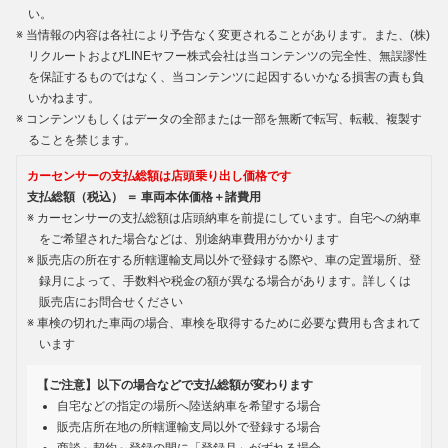
い。
当情報の内容は各社により予告なく変更されることがあります。また、(株)
リクルートおよびLINEヤフー株式会社は当コンテンツの完全性、無誤謬性
を保証するものではなく、当コンテンツに起因するいかなる損害の責も負
いかねます。
コンテンツもしくはデータの全部または一部を無断で転写、転載、複製す
ることを禁じます。
カーセンサーの支払総額は店頭乗り出し価格です
支払総額（税込） ＝ 車両本体価格＋諸費用
カーセンサーの支払総額は店頭納車を前提にしています。自宅への納車
をご希望された場合などは、別途納車費用がかかります
販売店の所在する所轄運輸支局以外で登録する際や、車の定置場所、登
録月によって、手数料や税金の額が異なる場合があります。詳しくは
販売店にお問合せください
車検の切れた車両の場合、車検を取得するために必要な費用も含まれて
います
【ご注意】以下の場合などで支払総額が変わります
自宅などの指定の場所へ陸送納車を希望する場合
販売店所在地の所轄運輸支局以外で登録する場合