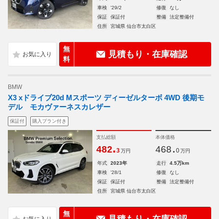
車検
'29/2
修復
なし
保証
保証付
整備
法定整備付
住所
宮城県 仙台市太白区
無
見積もり・在庫確認
料
BMW
X3 xドライブ20d Mスポーツ ディーゼルターボ 4WD 後期モ
デル モカヴァーネスカレザー
保証付
購入プラン付き
支払総額
本体価格
.
.
482
468
3
0
万円
万円
年式
2023年
走行
4.5万km
車検
'28/1
修復
なし
保証
保証付
整備
法定整備付
住所
宮城県 仙台市太白区
無