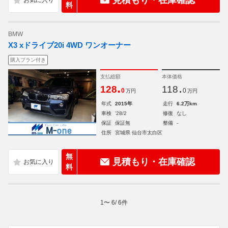
見積もり・在庫確認
料
BMW
X3 xドライブ20i 4WD ワンオーナー
購入プラン付き
支払総額
本体価格
.
.
128
118
0
0
万円
万円
年式
2015年
走行
6.2万km
車検
'28/2
修復
なし
保証
保証無
整備
-
住所
宮城県 仙台市太白区
無
見積もり・在庫確認
料
1
〜
6
/
6
件