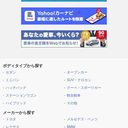
ボディタイプから探す
セダン
オープンカー
ミニバン
SUV・クロカン
ハッチバック
クーペ・スポーツカー
ステーションワゴン
軽自動車
ハイブリッド
その他
メーカーから探す
トヨタ
メルセデス・ベンツ
レクサス
BMW