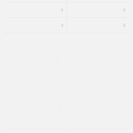
４ＷＤ
定期点検記録簿
ワンオーナーカー
福祉車両
メーカー系販売店取り扱い車
修復歴無し
アルミホイール
寒冷地仕様車
過給機設定モデル（ターボ・スーパーチャージャーなど)
ETC
CDプレーヤー
カーナビゲーション
禁煙車
法定整備付き
保証付き
エアバッグ
ディスチャージドランプ
支払総顔あり
クーポンあり
車両品質評価書付
新着車両