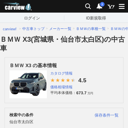
carview!
検索
通知
i
ログイン
ID新規取得
中古車トップ
メーカー一覧
ＢＭＷの車種一覧
ＢＭＷの
carview!
ＢＭＷ X3(宮城県・仙台市太白区)の中古
車
ＢＭＷ X3 の基本情報
カタログ情報
4.5
価格相場情報
673.7
平均本体価格：
万円
検索中の条件
保存条件一覧
仙台市太白区