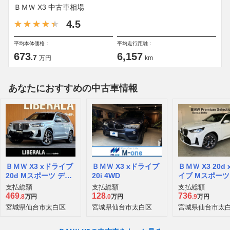
ＢＭＷ X3 中古車相場
4.5
平均本体価格：
平均走行距離：
673
6,157
.7
万円
km
あなたにおすすめの中古車情報
ＢＭＷ X3 xドライブ
ＢＭＷ X3 xドライブ
ＢＭＷ X3 20d
20d Mスポーツ ディ
20i 4WD
イブ Mスポーツ
ーゼルターボ 4WD
ーゼルターボ 4
支払総額
支払総額
支払総額
469
128
736
.8
万円
.0
万円
.9
万円
宮城県仙台市太白区
宮城県仙台市太白区
宮城県仙台市太