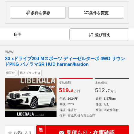
条件を保存
条件を変更
6
件
並び替え
BMW
X3 xドライブ20d Mスポーツ ディーゼルターボ 4WD サウン
ドPKG パノラマSR HUD harman/kardon
保証付
購入プラン付き
支払総額
本体価格
.
.
519
512
8
7
万円
万円
年式
2024年
走行
1.9万km
車検
'27/2
修復
なし
保証
保証付
整備
法定整備付
住所
宮城県 仙台市太白区
無
見積もり・在庫確認