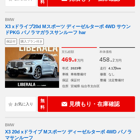
料
BMW
X3 xドライブ20d Mスポーツ ディーゼルターボ 4WD サウン
ドPKG パノラマガラスサンルーフ har
保証付
購入プラン付き
支払総額
本体価格
.
.
469
458
8
2
万円
万円
年式
2023年
走行
4.1万km
車検
車検整備付
修復
なし
保証
保証付
整備
法定整備付
住所
宮城県 仙台市太白区
無
見積もり・在庫確認
料
BMW
X3 20d xドライブ Mスポーツ ディーゼルターボ 4WD パノラ
マサンルーフ