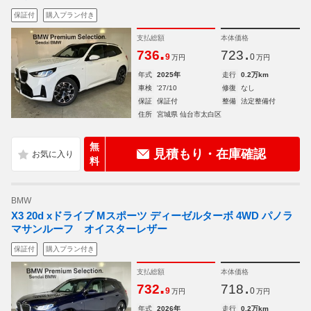
保証付
購入プラン付き
支払総額
本体価格
.
.
736
723
9
0
万円
万円
年式
2025年
走行
0.2万km
車検
'27/10
修復
なし
保証
保証付
整備
法定整備付
住所
宮城県 仙台市太白区
無
見積もり・在庫確認
料
BMW
X3 20d xドライブ Mスポーツ ディーゼルターボ 4WD パノラ
マサンルーフ オイスターレザー
保証付
購入プラン付き
支払総額
本体価格
.
.
732
718
9
0
万円
万円
年式
2026年
走行
0.2万km