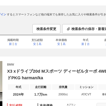
ログイン
するとスマートフォンなど他の端末でも保存したお気に入りや検索条件が引き
検索条件変更
検索条件の保存・新着
掲載時期
支払総額
本体価格
年式
新
古
安
高
安
高
新
古
BMW
X3 xドライブ20d Mスポーツ ディーゼルターボ 4
ドPKG harman/ka
年式
走行距離
排気量
ミッション
2024年
1.7万km
2000cc
AT/CVT
車
Aプラン
支払総額
本体価格