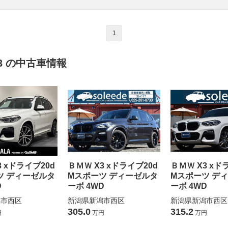
1
3 の中古車情報
3 xドライブ20d
ＢＭＷ X3 xドライブ20d
ＢＭＷ X3 xド
ツ ディーゼルタ
Mスポーツ ディーゼルタ
Mスポーツ デ
D
ーボ 4WD
ーボ 4WD
潟市西区
新潟県新潟市西区
新潟県新潟市西区
305.0
315.2
円
万円
万円