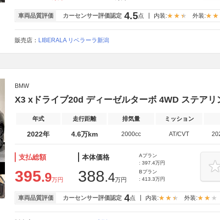
4.5
車両品質評価
カーセンサー評価認定
点
内装:
外装:
販売店：
LIBERALA リベラーラ新潟
BMW
X3 xドライブ20d ディーゼルターボ 4WD ステ
年式
走行距離
排気量
ミッション
2022年
4.6万km
2000cc
AT/CVT
20
Aプラン
支払総額
本体価格
: 397.4万円
395
388
Bプラン
.9
.4
万円
万円
: 413.3万円
4
車両品質評価
カーセンサー評価認定
点
内装:
外装: