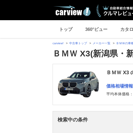
トップ
360°ビュー
カタ
carview!
中古車トップ
メーカー一覧
ＢＭＷの車
ＢＭＷ X3(新潟県・
ＢＭＷ X3
価格相場情報
平均本体価格
検索中の条件