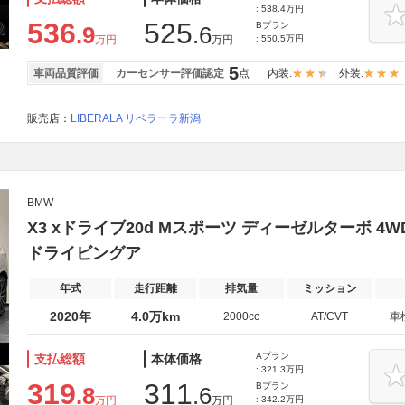
: 538.4万円
536
525
Bプラン
.9
.6
万円
万円
: 550.5万円
5
車両品質評価
カーセンサー評価認定
点
内装:
外装:
販売店：
LIBERALA リベラーラ新潟
BMW
X3 xドライブ20d Mスポーツ ディーゼルターボ 
ドライビングア
年式
走行距離
排気量
ミッション
2020年
4.0万km
2000cc
AT/CVT
車
Aプラン
支払総額
本体価格
: 321.3万円
319
311
Bプラン
.8
.6
万円
万円
: 342.2万円