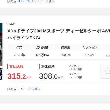
販売店：
LIBERALA リベラーラ新潟
BMW
X3 xドライブ20d Mスポーツ ディーゼルターボ 4
ハイラインPKG/
年式
走行距離
排気量
ミッション
2020年
4.5万km
2000cc
AT/CVT
20
Aプラン
支払総額
本体価格
: 318.1万円
315
308
Bプラン
.2
.0
万円
万円
: 315.3万円
販売店：
ソレーデ 黒埼店