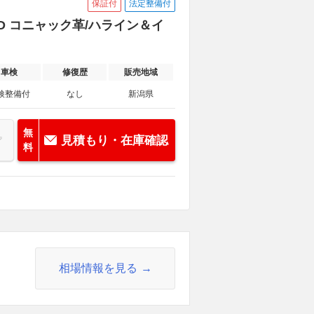
保証付
法定整備付
WD コニャック革/ハライン＆イ
車検
修復歴
販売地域
検整備付
なし
新潟県
無
見積もり・在庫確認
料
相場情報を見る