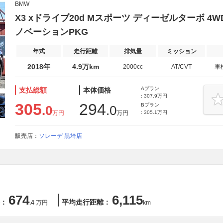
BMW
X3 xドライブ20d Mスポーツ ディーゼルターボ 4
ノベーションPKG
年式
走行距離
排気量
ミッション
2018年
4.9万km
2000cc
AT/CVT
車
Aプラン
支払総額
本体価格
: 307.9万円
305
294
Bプラン
.0
.0
万円
万円
: 305.1万円
販売店：
ソレーデ 黒埼店
674
6,115
：
平均走行距離：
.4
万円
km