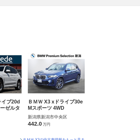
ライブ20d
ＢＭＷ X3 xドライブ30e
ィーゼルタ
Mスポーツ 4WD
新潟県新潟市中央区
442.0
万円
ＢＭＷ X3の中古車情報をもっと見る