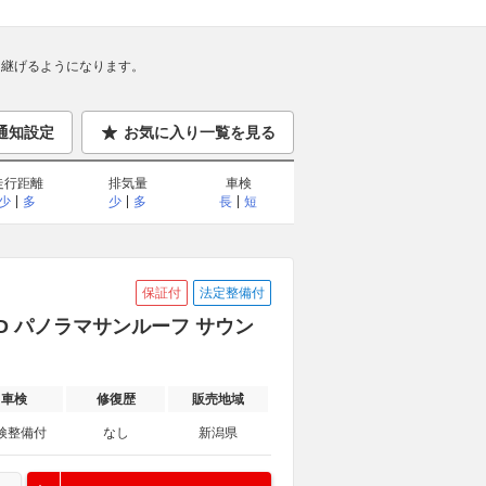
継げるようになります。
通知設定
お気に入り一覧を見る
走行距離
排気量
車検
少
多
少
多
長
短
保証付
法定整備付
WD パノラマサンルーフ サウン
車検
修復歴
販売地域
検整備付
なし
新潟県