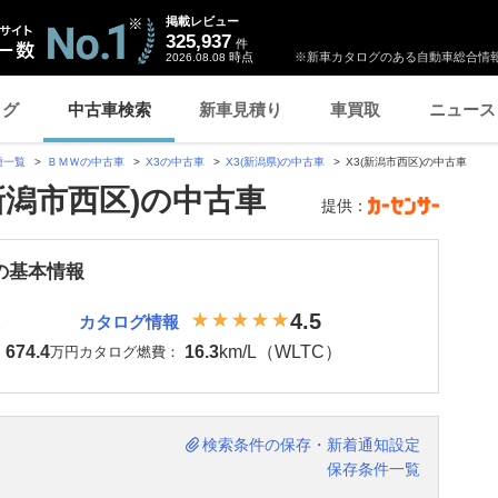
掲載レビュー
325,937
件
時点
※新車カタログのある自動車総合情報
2026.08.08
ログ
中古車検索
新車見積り
車買取
ニュース
種一覧
ＢＭＷの中古車
X3の中古車
X3(新潟県)の中古車
X3(新潟市西区)の中古車
新潟市西区)の中古車
提供：
 の基本情報
4.5
カタログ情報
674.4
16.3
km/L（WLTC）
：
万円
カタログ燃費：
検索条件の保存・新着通知設定
保存条件一覧