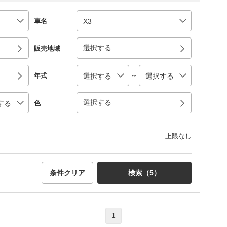
車名
選択する
販売地域
～
年式
選択する
色
上限なし
条件クリア
検索（
5
）
1