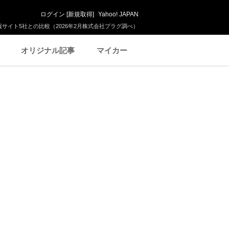
ログイン
[
新規取得
]
Yahoo! JAPAN
サイト5社との比較（2026年2月株式会社プラグ調べ）
オリジナル記事
マイカー