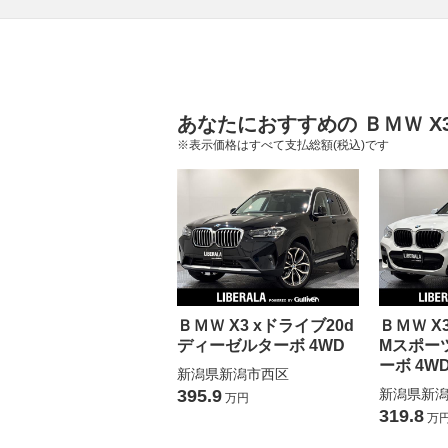
あなたにおすすめの ＢＭＷ X
※表示価格はすべて支払総額(税込)です
ＢＭＷ X3 xドライブ20d
ＢＭＷ X
ディーゼルターボ 4WD
Mスポー
ーボ 4W
新潟県新潟市西区
395.9
新潟県新
万円
319.8
万