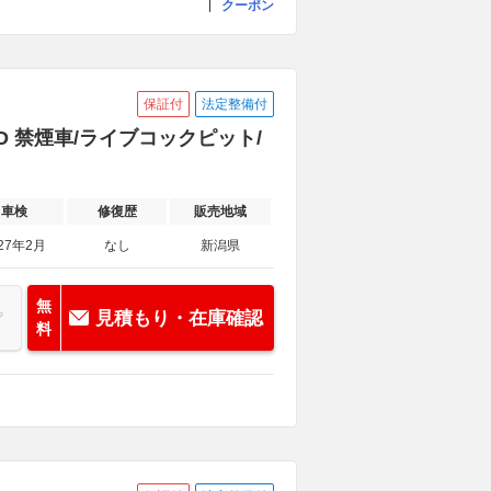
クーポン
保証付
法定整備付
WD 禁煙車/ライブコックピット/
車検
修復歴
販売地域
27年2月
なし
新潟県
無
見積もり・在庫確認
料