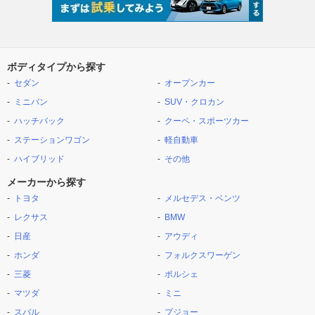
ボディタイプから探す
セダン
オープンカー
ミニバン
SUV・クロカン
ハッチバック
クーペ・スポーツカー
ステーションワゴン
軽自動車
ハイブリッド
その他
メーカーから探す
トヨタ
メルセデス・ベンツ
レクサス
BMW
日産
アウディ
ホンダ
フォルクスワーゲン
三菱
ポルシェ
マツダ
ミニ
スバル
プジョー