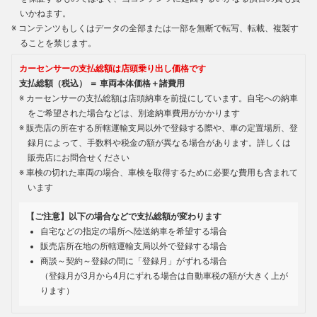
いかねます。
コンテンツもしくはデータの全部または一部を無断で転写、転載、複製す
ることを禁じます。
カーセンサーの支払総額は店頭乗り出し価格です
支払総額（税込） ＝ 車両本体価格＋諸費用
カーセンサーの支払総額は店頭納車を前提にしています。自宅への納車
をご希望された場合などは、別途納車費用がかかります
販売店の所在する所轄運輸支局以外で登録する際や、車の定置場所、登
録月によって、手数料や税金の額が異なる場合があります。詳しくは
販売店にお問合せください
車検の切れた車両の場合、車検を取得するために必要な費用も含まれて
います
【ご注意】以下の場合などで支払総額が変わります
自宅などの指定の場所へ陸送納車を希望する場合
販売店所在地の所轄運輸支局以外で登録する場合
商談～契約～登録の間に「登録月」がずれる場合
（登録月が3月から4月にずれる場合は自動車税の額が大きく上が
ります）