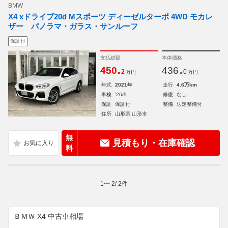
BMW
X4 xドライブ20d Mスポーツ ディーゼルターボ 4WD モカレ
ザー パノラマ・ガラス・サンルーフ
保証付
支払総額
本体価格
.
.
450
436
2
0
万円
万円
年式
2021年
走行
4.6万km
車検
'26/9
修復
なし
保証
保証付
整備
法定整備付
住所
山形県 山形市
無
見積もり・在庫確認
料
1
〜
2
/
2
件
ＢＭＷ X4 中古車相場