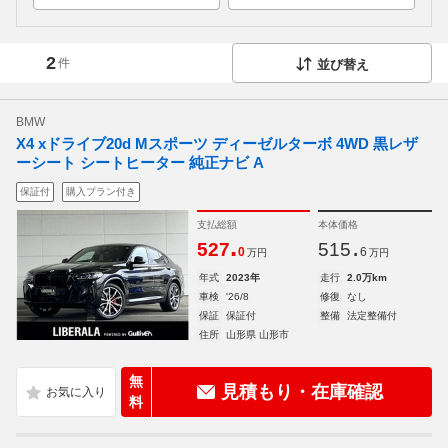
2
件
並び替え
BMW
X4 xドライブ20d Mスポーツ ディーゼルターボ 4WD 黒レザ
ーシート シートヒーター 純正ナビ A
保証付
購入プラン付き
支払総額
本体価格
.
.
527
515
0
6
万円
万円
年式
2023年
走行
2.0万km
車検
'26/8
修復
なし
保証
保証付
整備
法定整備付
住所
山形県 山形市
無
見積もり・在庫確認
料