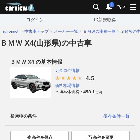
carview!
検索
通知
i
ログイン
ID新規取得
中古車トップ
メーカー一覧
ＢＭＷの車種一覧
ＢＭＷの
carview!
ＢＭＷ X4(山形県)の中古車
ＢＭＷ X4 の基本情報
カタログ情報
4.5
価格相場情報
458.1
平均本体価格：
万円
検索中の条件
保存条件一覧
条件を保存
条件を変更