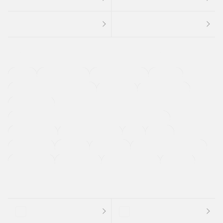
４ＷＤ
定期点検記録簿
ワンオーナーカー
福祉車両
メーカー系販売店取り扱い車
修復歴無し
アルミホイール
寒冷地仕様車
過給機設定モデル（ターボ・スーパーチャージャーなど)
ETC
CDプレーヤー
カーナビゲーション
禁煙車
法定整備付き
保証付き
エアバッグ
ディスチャージドランプ
支払総顔あり
クーポンあり
車両品質評価書付
新着車両