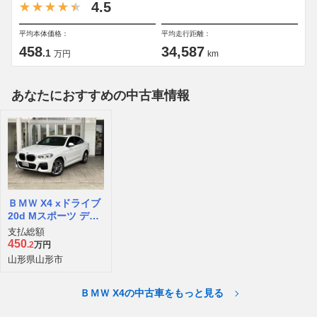
4.5
平均本体価格：
平均走行距離：
458
34,587
.1
万円
km
あなたにおすすめの中古車情報
ＢＭＷ X4 xドライブ
20d Mスポーツ ディ
ーゼルターボ 4WD
支払総額
450
.2
万円
山形県山形市
ＢＭＷ X4の中古車をもっと見る