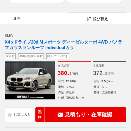
3
件
並び替え
BMW
X4 xドライブ20d Mスポーツ ディーゼルターボ 4WD パノラ
マガラスランルーフ Individualカラ
保証付
車両品質保証書付
購入プラン付き
支払総額
本体価格
.
.
380
372
2
5
万円
万円
年式
2020年
走行
3.5万km
車検
'27/10
修復
なし
保証
保証付
整備
法定整備付
住所
福島県 郡山市
無
見積もり・在庫確認
料