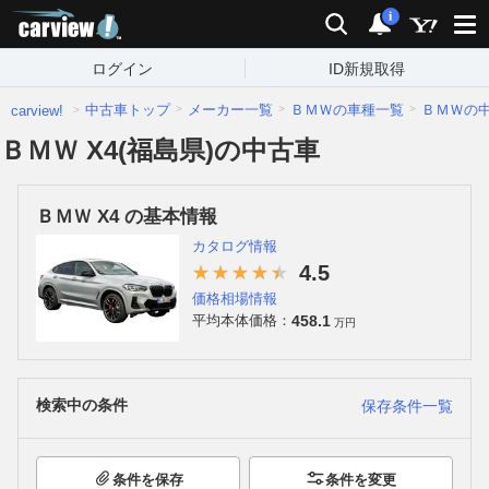
carview!
検索
通知
i
ログイン
ID新規取得
中古車トップ
メーカー一覧
ＢＭＷの車種一覧
ＢＭＷの
carview!
ＢＭＷ X4(福島県)の中古車
ＢＭＷ X4 の基本情報
カタログ情報
4.5
価格相場情報
458.1
平均本体価格：
万円
検索中の条件
保存条件一覧
条件を保存
条件を変更