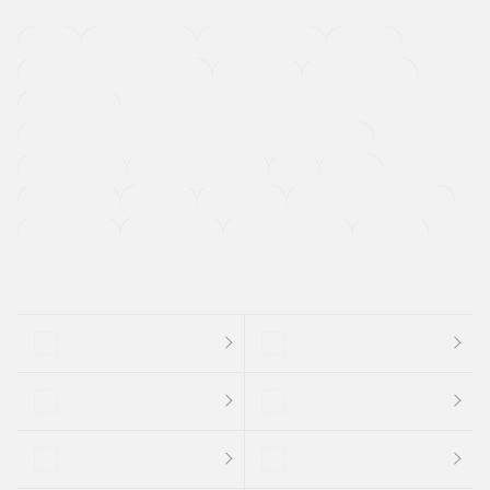
４ＷＤ
定期点検記録簿
ワンオーナーカー
福祉車両
メーカー系販売店取り扱い車
修復歴無し
アルミホイール
寒冷地仕様車
過給機設定モデル（ターボ・スーパーチャージャーなど)
ETC
CDプレーヤー
カーナビゲーション
禁煙車
法定整備付き
保証付き
エアバッグ
ディスチャージドランプ
支払総顔あり
クーポンあり
車両品質評価書付
新着車両