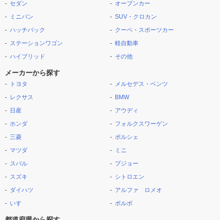
セダン
オープンカー
ミニバン
SUV・クロカン
ハッチバック
クーペ・スポーツカー
ステーションワゴン
軽自動車
ハイブリッド
その他
メーカーから探す
トヨタ
メルセデス・ベンツ
レクサス
BMW
日産
アウディ
ホンダ
フォルクスワーゲン
三菱
ポルシェ
マツダ
ミニ
スバル
プジョー
スズキ
シトロエン
ダイハツ
アルファ ロメオ
いすゞ
ボルボ
都道府県から探す