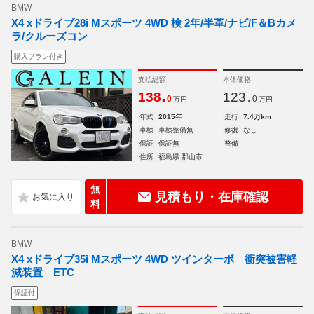
BMW
X4 xドライブ28i Mスポーツ 4WD 検 2年/半革/ナビ/F＆Bカメ
ラ/クルーズコン
購入プラン付き
支払総額
本体価格
.
.
138
123
0
0
万円
万円
年式
2015年
走行
7.4万km
車検
車検整備無
修復
なし
保証
保証無
整備
-
住所
福島県 郡山市
無
見積もり・在庫確認
料
BMW
X4 xドライブ35i Mスポーツ 4WD ツインターボ 衝突被害軽
減装置 ETC
保証付