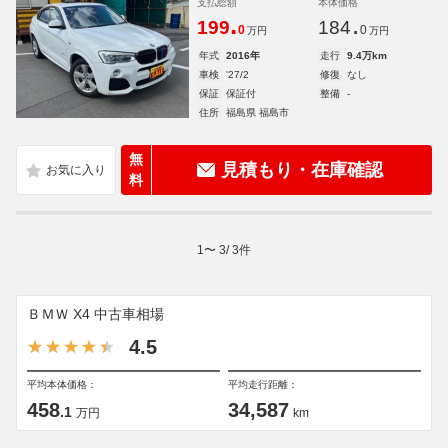
支払総額
本体価格
.
.
199
184
0
0
万円
万円
年式
2016年
走行
9.4万km
車検
'27/2
修復
なし
保証
保証付
整備
-
住所
福島県 福島市
無
見積もり・在庫確認
料
1
〜
3
/
3
件
ＢＭＷ X4 中古車相場
4.5
平均本体価格：
平均走行距離：
458
34,587
.1
万円
km