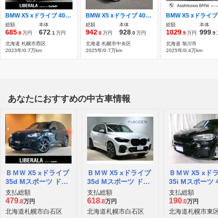
BMW X5 xドライブ 40d Mスポーツ 4WD harman/kardonサラウンドサウンドシステム
BMW X5 xドライブ 40d Mスポーツ 4WD 弊社デモカー
総額
本体
総額
本体
総額
本体
685
672
942
928
1029
999
.8
万円
.1
万円
.6
万円
.0
万円
.9
万円
.9
北海道 札幌市西区
北海道 札幌市中央区
北海道 旭川市
2023年/0.7万km
2025年/0.7万km
2025年/0.4万km
あなたにおすすめの中古車情報
ＢＭＷ X5 xドライブ
ＢＭＷ X5 xドライブ
ＢＭＷ X5 xド
35d Mスポーツ ドラ
35d Mスポーツ ドラ
35i Mスポーツ 
イビング ダイナミク
イビング ダイナミク
支払総額
支払総額
支払総額
ス パッケージ 4WD
ス パッケージ 4WD
479
618
190
.8
万円
.8
万円
.0
万円
北海道札幌市白石区
北海道札幌市白石区
北海道札幌市東