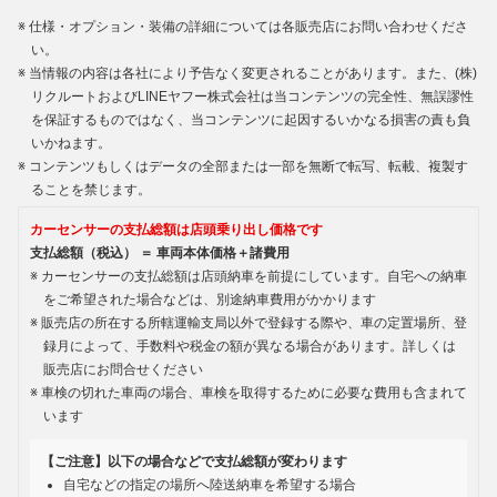
仕様・オプション・装備の詳細については各販売店にお問い合わせくださ
い。
当情報の内容は各社により予告なく変更されることがあります。また、(株)
リクルートおよびLINEヤフー株式会社は当コンテンツの完全性、無誤謬性
を保証するものではなく、当コンテンツに起因するいかなる損害の責も負
いかねます。
コンテンツもしくはデータの全部または一部を無断で転写、転載、複製す
ることを禁じます。
カーセンサーの支払総額は店頭乗り出し価格です
支払総額（税込） ＝ 車両本体価格＋諸費用
カーセンサーの支払総額は店頭納車を前提にしています。自宅への納車
をご希望された場合などは、別途納車費用がかかります
販売店の所在する所轄運輸支局以外で登録する際や、車の定置場所、登
録月によって、手数料や税金の額が異なる場合があります。詳しくは
販売店にお問合せください
車検の切れた車両の場合、車検を取得するために必要な費用も含まれて
います
【ご注意】以下の場合などで支払総額が変わります
自宅などの指定の場所へ陸送納車を希望する場合