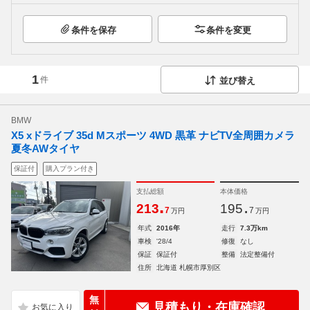
条件を保存
条件を変更
1
件
並び替え
BMW
X5 xドライブ 35d Mスポーツ 4WD 黒革 ナビTV全周囲カメラ
夏冬AWタイヤ
保証付
購入プラン付き
支払総額
本体価格
.
.
213
195
7
7
万円
万円
年式
2016年
走行
7.3万km
車検
'28/4
修復
なし
保証
保証付
整備
法定整備付
住所
北海道 札幌市厚別区
無
見積もり・在庫確認