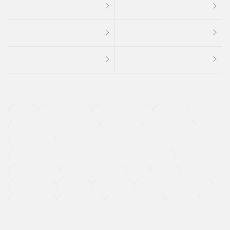
４ＷＤ
定期点検記録簿
ワンオーナーカー
福祉車両
メーカー系販売店取り扱い車
修復歴無し
アルミホイール
寒冷地仕様車
過給機設定モデル（ターボ・スーパーチャージャーなど)
ETC
CDプレーヤー
カーナビゲーション
禁煙車
法定整備付き
保証付き
エアバッグ
ディスチャージドランプ
支払総顔あり
クーポンあり
車両品質評価書付
新着車両