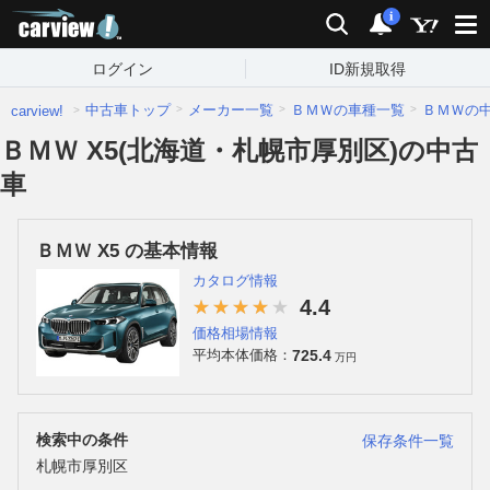
carview!
検索
通知
i
ログイン
ID新規取得
中古車トップ
メーカー一覧
ＢＭＷの車種一覧
ＢＭＷの
carview!
ＢＭＷ X5(北海道・札幌市厚別区)の中古
車
ＢＭＷ X5 の基本情報
カタログ情報
4.4
価格相場情報
725.4
平均本体価格：
万円
検索中の条件
保存条件一覧
札幌市厚別区