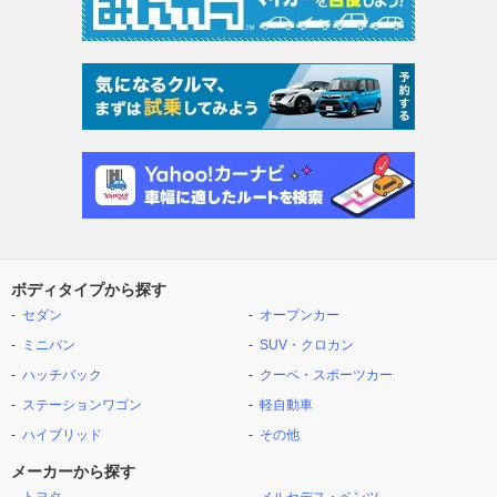
ボディタイプから探す
セダン
オープンカー
ミニバン
SUV・クロカン
ハッチバック
クーペ・スポーツカー
ステーションワゴン
軽自動車
ハイブリッド
その他
メーカーから探す
トヨタ
メルセデス・ベンツ