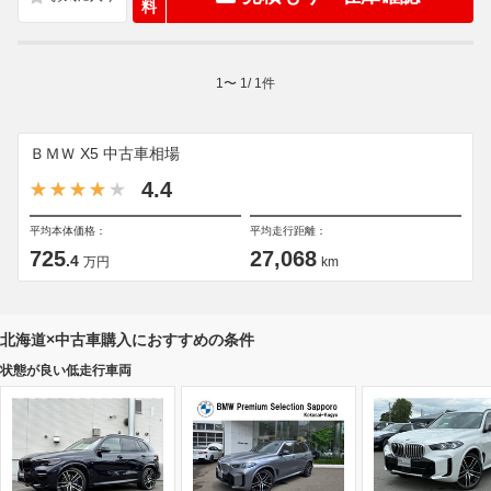
料
1
〜
1
/
1
件
ＢＭＷ X5 中古車相場
4.4
平均本体価格：
平均走行距離：
725
27,068
.4
万円
km
北海道×中古車購入におすすめの条件
状態が良い低走行車両