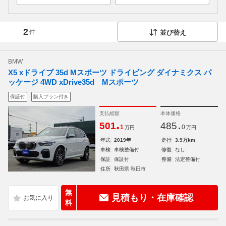
2
件
並び替え
BMW
X5 xドライブ 35d Mスポーツ ドライビング ダイナミクス パ
ッケージ 4WD xDrive35d Mスポーツ
保証付
購入プラン付き
支払総額
本体価格
.
.
501
485
1
0
万円
万円
年式
2019年
走行
3.9万km
車検
車検整備付
修復
なし
保証
保証付
整備
法定整備付
住所
秋田県 秋田市
無
見積もり・在庫確認
料