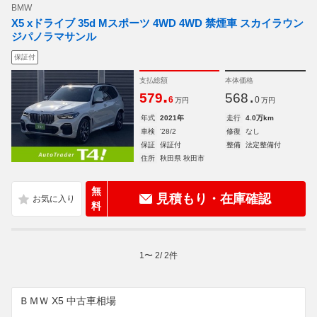
BMW
X5 xドライブ 35d Mスポーツ 4WD 4WD 禁煙車 スカイラウン
ジパノラマサンル
保証付
支払総額
本体価格
.
.
579
568
6
0
万円
万円
年式
2021年
走行
4.0万km
車検
'28/2
修復
なし
保証
保証付
整備
法定整備付
住所
秋田県 秋田市
無
見積もり・在庫確認
料
1
〜
2
/
2
件
ＢＭＷ X5 中古車相場