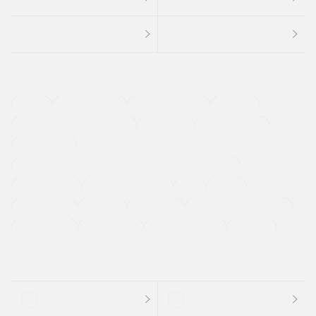
４ＷＤ
定期点検記録簿
ワンオーナーカー
福祉車両
メーカー系販売店取り扱い車
修復歴無し
アルミホイール
寒冷地仕様車
過給機設定モデル（ターボ・スーパーチャージャーなど)
ETC
CDプレーヤー
カーナビゲーション
禁煙車
法定整備付き
保証付き
エアバッグ
ディスチャージドランプ
支払総顔あり
クーポンあり
車両品質評価書付
新着車両