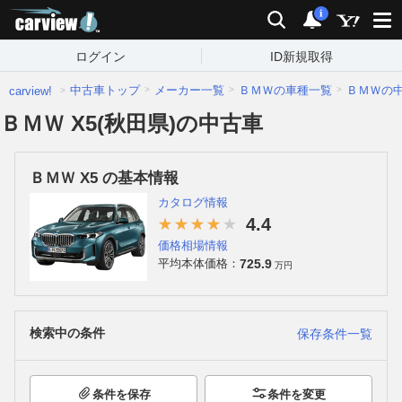
carview!
検索
通知
i
ログイン
ID新規取得
中古車トップ
メーカー一覧
ＢＭＷの車種一覧
ＢＭＷの
carview!
ＢＭＷ X5(秋田県)の中古車
ＢＭＷ X5 の基本情報
カタログ情報
4.4
価格相場情報
725.9
平均本体価格：
万円
検索中の条件
保存条件一覧
条件を保存
条件を変更