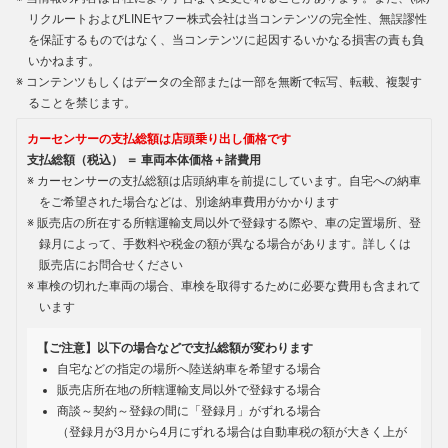
リクルートおよびLINEヤフー株式会社は当コンテンツの完全性、無誤謬性
を保証するものではなく、当コンテンツに起因するいかなる損害の責も負
いかねます。
コンテンツもしくはデータの全部または一部を無断で転写、転載、複製す
ることを禁じます。
カーセンサーの支払総額は店頭乗り出し価格です
支払総額（税込） ＝ 車両本体価格＋諸費用
カーセンサーの支払総額は店頭納車を前提にしています。自宅への納車
をご希望された場合などは、別途納車費用がかかります
販売店の所在する所轄運輸支局以外で登録する際や、車の定置場所、登
録月によって、手数料や税金の額が異なる場合があります。詳しくは
販売店にお問合せください
車検の切れた車両の場合、車検を取得するために必要な費用も含まれて
います
【ご注意】以下の場合などで支払総額が変わります
自宅などの指定の場所へ陸送納車を希望する場合
販売店所在地の所轄運輸支局以外で登録する場合
商談～契約～登録の間に「登録月」がずれる場合
（登録月が3月から4月にずれる場合は自動車税の額が大きく上が