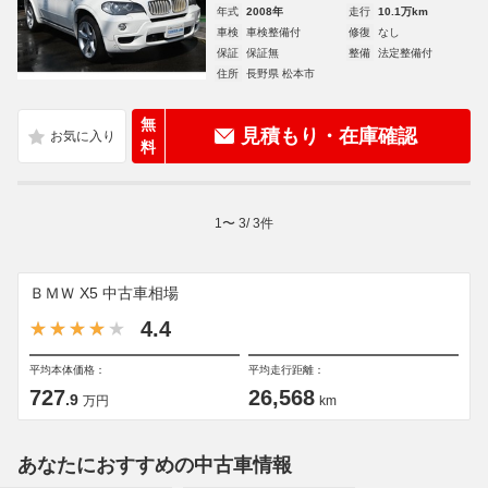
年式
2008年
走行
10.1万km
車検
車検整備付
修復
なし
保証
保証無
整備
法定整備付
住所
長野県 松本市
無
見積もり・在庫確認
料
1
〜
3
/
3
件
ＢＭＷ X5 中古車相場
4.4
平均本体価格：
平均走行距離：
727
26,568
.9
万円
km
あなたにおすすめの中古車情報