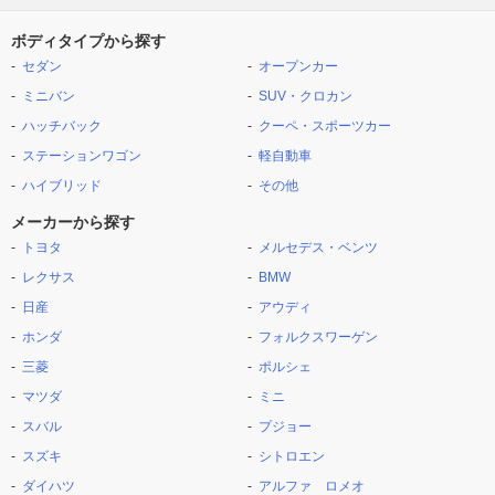
ボディタイプから探す
セダン
オープンカー
ミニバン
SUV・クロカン
ハッチバック
クーペ・スポーツカー
ステーションワゴン
軽自動車
ハイブリッド
その他
メーカーから探す
トヨタ
メルセデス・ベンツ
レクサス
BMW
日産
アウディ
ホンダ
フォルクスワーゲン
三菱
ポルシェ
マツダ
ミニ
スバル
プジョー
スズキ
シトロエン
ダイハツ
アルファ ロメオ