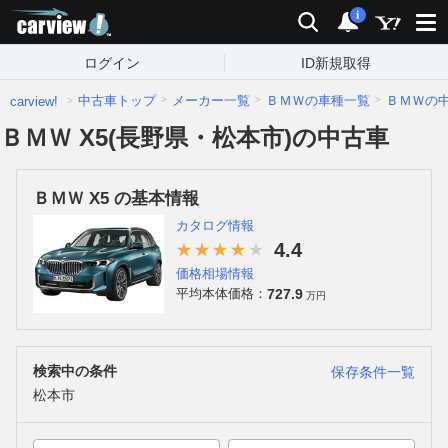
carview!
検索
通知
i
ログイン
ID新規取得
中古車トップ
メーカー一覧
ＢＭＷの車種一覧
ＢＭＷの
carview!
ＢＭＷ X5(長野県・松本市)の中古車
ＢＭＷ X5 の基本情報
カタログ情報
4.4
価格相場情報
727.9
平均本体価格：
万円
検索中の条件
保存条件一覧
松本市