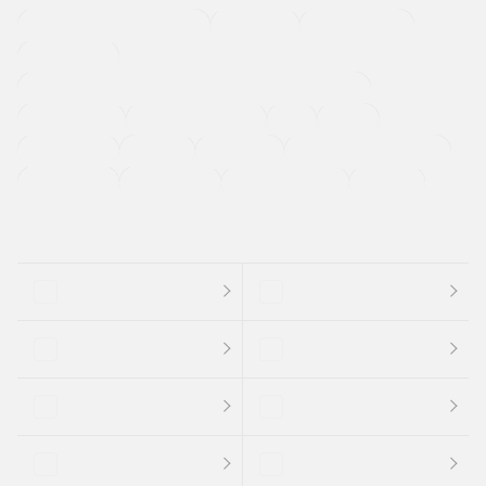
メーカー系販売店取り扱い車
修復歴無し
アルミホイール
寒冷地仕様車
過給機設定モデル（ターボ・スーパーチャージャーなど)
ETC
CDプレーヤー
カーナビゲーション
禁煙車
法定整備付き
保証付き
エアバッグ
ディスチャージドランプ
支払総顔あり
クーポンあり
車両品質評価書付
新着車両