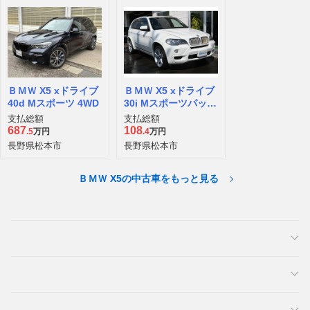
ＢＭＷ X5 xドライブ
ＢＭＷ X5 xドライブ
40d Mスポーツ 4WD
30i Mスポーツパッケ
ージ 4WD
支払総額
支払総額
687
108
.5
万円
.4
万円
長野県松本市
長野県松本市
ＢＭＷ X5の中古車をもっと見る