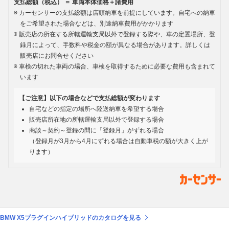
支払総額（税込） ＝ 車両本体価格＋諸費用
カーセンサーの支払総額は店頭納車を前提にしています。自宅への納車
をご希望された場合などは、別途納車費用がかかります
販売店の所在する所轄運輸支局以外で登録する際や、車の定置場所、登
録月によって、手数料や税金の額が異なる場合があります。詳しくは
販売店にお問合せください
車検の切れた車両の場合、車検を取得するために必要な費用も含まれて
います
【ご注意】以下の場合などで支払総額が変わります
自宅などの指定の場所へ陸送納車を希望する場合
販売店所在地の所轄運輸支局以外で登録する場合
商談～契約～登録の間に「登録月」がずれる場合
（登録月が3月から4月にずれる場合は自動車税の額が大きく上が
ります）
BMW X5プラグインハイブリッドのカタログを見る