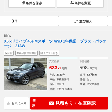
条件を保存
条件を変更
3
件
並び替え
BMW
X5 xドライブ 45e Mスポーツ 4WD 1年保証 プラス・パッケ
ージ 21AW
保証付
車両品質保証書付
購入プラン付き
支払総額
本体価格
.
.
633
598
9
0
万円
万円
年式
2021年
走行
1.8万km
車検
車検整備付
修復
なし
保証
保証付
整備
法定整備付
住所
長野県 松本市
無
見積もり・在庫確認
料