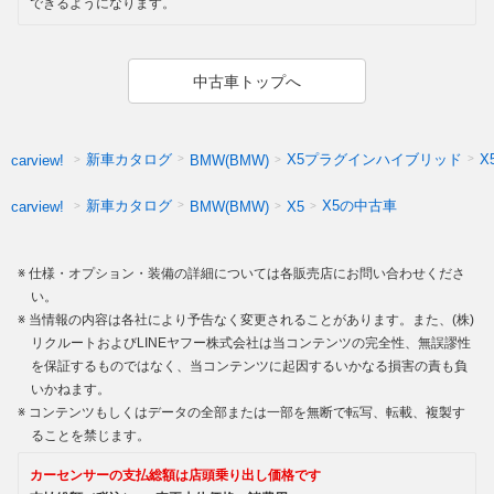
できるようになります。
中古車トップへ
新車カタログ
X5プラグインハイブリッド
X
carview!
BMW(BMW)
新車カタログ
X5の中古車
carview!
BMW(BMW)
X5
仕様・オプション・装備の詳細については各販売店にお問い合わせくださ
い。
当情報の内容は各社により予告なく変更されることがあります。また、(株)
リクルートおよびLINEヤフー株式会社は当コンテンツの完全性、無誤謬性
を保証するものではなく、当コンテンツに起因するいかなる損害の責も負
いかねます。
コンテンツもしくはデータの全部または一部を無断で転写、転載、複製す
ることを禁じます。
カーセンサーの支払総額は店頭乗り出し価格です