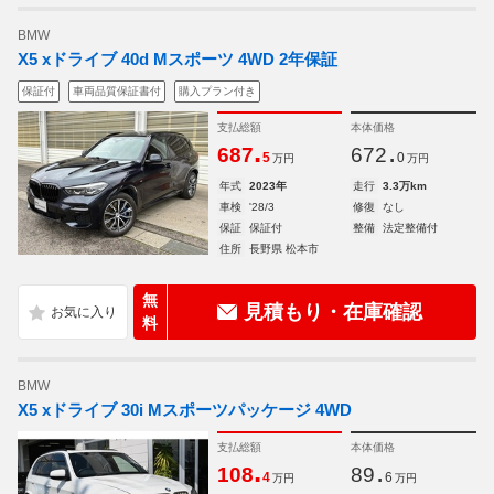
BMW
X5 xドライブ 40d Mスポーツ 4WD 2年保証
保証付
車両品質保証書付
購入プラン付き
支払総額
本体価格
.
.
687
672
5
0
万円
万円
年式
2023年
走行
3.3万km
車検
'28/3
修復
なし
保証
保証付
整備
法定整備付
住所
長野県 松本市
無
見積もり・在庫確認
料
BMW
X5 xドライブ 30i Mスポーツパッケージ 4WD
支払総額
本体価格
.
.
108
89
4
6
万円
万円