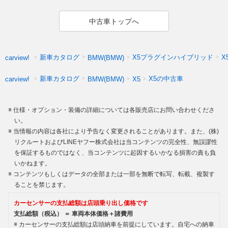
中古車トップへ
新車カタログ
X5プラグインハイブリッド
X
carview!
BMW(BMW)
新車カタログ
X5の中古車
carview!
BMW(BMW)
X5
仕様・オプション・装備の詳細については各販売店にお問い合わせくださ
い。
当情報の内容は各社により予告なく変更されることがあります。また、(株)
リクルートおよびLINEヤフー株式会社は当コンテンツの完全性、無誤謬性
を保証するものではなく、当コンテンツに起因するいかなる損害の責も負
いかねます。
コンテンツもしくはデータの全部または一部を無断で転写、転載、複製す
ることを禁じます。
カーセンサーの支払総額は店頭乗り出し価格です
支払総額（税込） ＝ 車両本体価格＋諸費用
カーセンサーの支払総額は店頭納車を前提にしています。自宅への納車