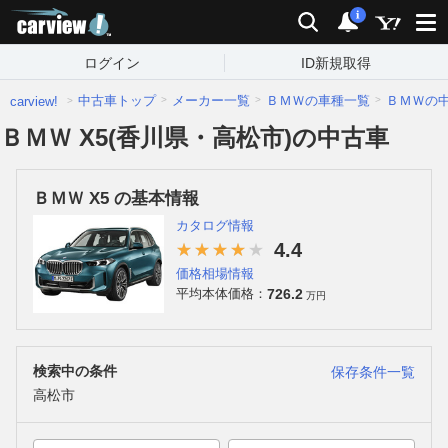
carview!
検索
通知
i
ログイン
ID新規取得
中古車トップ
メーカー一覧
ＢＭＷの車種一覧
ＢＭＷの
carview!
ＢＭＷ X5(香川県・高松市)の中古車
ＢＭＷ X5 の基本情報
カタログ情報
4.4
価格相場情報
726.2
平均本体価格：
万円
検索中の条件
保存条件一覧
高松市