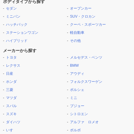
ボディタイプから探す
セダン
オープンカー
ミニバン
SUV・クロカン
ハッチバック
クーペ・スポーツカー
ステーションワゴン
軽自動車
ハイブリッド
その他
メーカーから探す
トヨタ
メルセデス・ベンツ
レクサス
BMW
日産
アウディ
ホンダ
フォルクスワーゲン
三菱
ポルシェ
マツダ
ミニ
スバル
プジョー
スズキ
シトロエン
ダイハツ
アルファ ロメオ
いすゞ
ボルボ