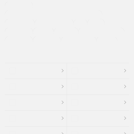
寒冷地仕様車
過給機設定モデル（ターボ・スーパーチャージャーなど)
ETC
CDプレーヤー
カーナビゲーション
禁煙車
法定整備付き
保証付き
エアバッグ
ディスチャージドランプ
支払総顔あり
クーポンあり
車両品質評価書付
新着車両