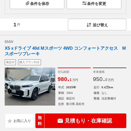
条件を保存
条件を変更
1
件
並び替え
BMW
X5 xドライブ 40d Mスポーツ 4WD コンフォートアクセス M
スポーツブレーキ
保証付
購入プラン付き
支払総額
本体価格
.
.
980
950
1
0
万円
万円
年式
2025年
走行
0.4万km
車検
'28/4
修復
なし
保証
保証付
整備
法定整備付
住所
香川県 高松市
無
見積もり・在庫確認
料