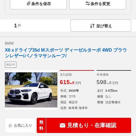
条件を保存
条件を変更
1
件
並び替え
BMW
X6 xドライブ35d Mスポーツ ディーゼルターボ 4WD ブラウ
ンレザー/パノラマサンルーフ/
保証付
支払総額
本体価格
.
.
615
598
0
0
万円
万円
年式
2020年
走行
3.9万km
車検
'27/5
修復
なし
保証
保証付
整備
法定整備付
住所
岐阜県 海津市
無
見積もり・在庫確認
料