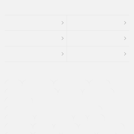
４ＷＤ
定期点検記録簿
ワンオーナーカー
福祉車両
メーカー系販売店取り扱い車
修復歴無し
アルミホイール
寒冷地仕様車
過給機設定モデル（ターボ・スーパーチャージャーなど)
ETC
CDプレーヤー
カーナビゲーション
禁煙車
法定整備付き
保証付き
エアバッグ
ディスチャージドランプ