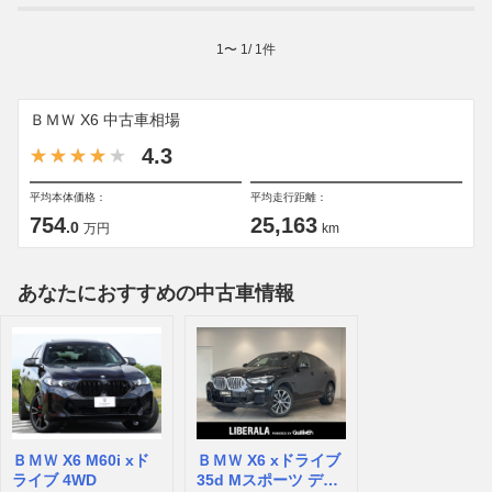
1
〜
1
/
1
件
ＢＭＷ X6 中古車相場
4.3
平均本体価格：
平均走行距離：
754
25,163
.0
万円
km
あなたにおすすめの中古車情報
ＢＭＷ X6 M60i xド
ＢＭＷ X6 xドライブ
ライブ 4WD
35d Mスポーツ ディ