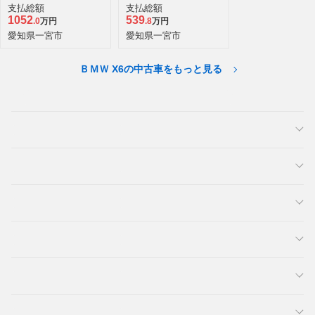
ーゼルターボ 4WD
支払総額
支払総額
1052
539
.0
万円
.8
万円
愛知県一宮市
愛知県一宮市
ＢＭＷ X6の中古車をもっと見る