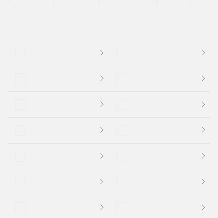
支払総顔あり
クーポンあり
車両品質評価書付
新着車両