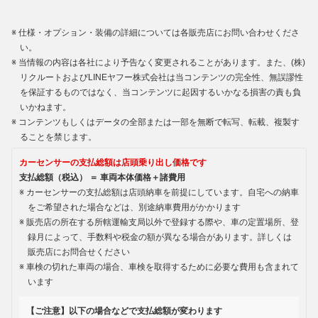
仕様・オプション・装備の詳細については各販売店にお問い合わせくださ
い。
当情報の内容は各社により予告なく変更されることがあります。また、(株)
リクルートおよびLINEヤフー株式会社は当コンテンツの完全性、無誤謬性
を保証するものではなく、当コンテンツに起因するいかなる損害の責も負
いかねます。
コンテンツもしくはデータの全部または一部を無断で転写、転載、複製す
ることを禁じます。
カーセンサーの支払総額は店頭乗り出し価格です
支払総額（税込） ＝ 車両本体価格＋諸費用
カーセンサーの支払総額は店頭納車を前提にしています。自宅への納車
をご希望された場合などは、別途納車費用がかかります
販売店の所在する所轄運輸支局以外で登録する際や、車の定置場所、登
録月によって、手数料や税金の額が異なる場合があります。詳しくは
販売店にお問合せください
車検の切れた車両の場合、車検を取得するために必要な費用も含まれて
います
【ご注意】以下の場合などで支払総額が変わります