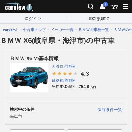
carview!
検索
通知
i
ログイン
ID新規取得
中古車トップ
メーカー一覧
ＢＭＷの車種一覧
ＢＭＷの
carview!
ＢＭＷ X6(岐阜県・海津市)の中古車
ＢＭＷ X6 の基本情報
カタログ情報
4.3
価格相場情報
754.0
平均本体価格：
万円
検索中の条件
保存条件一覧
海津市