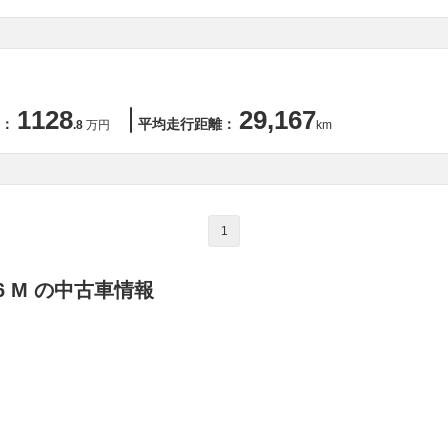
1128
29,167
：
平均走行距離：
.8
万円
km
1
6 M の中古車情報