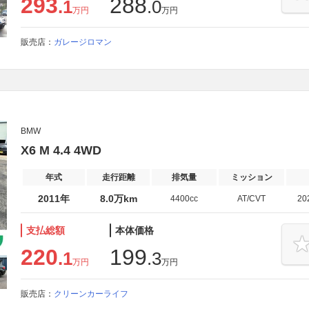
293
288
.1
.0
万円
万円
販売店：
ガレージロマン
BMW
X6 M 4.4 4WD
年式
走行距離
排気量
ミッション
2011年
8.0万km
4400cc
AT/CVT
20
支払総額
本体価格
220
199
.1
.3
万円
万円
販売店：
クリーンカーライフ