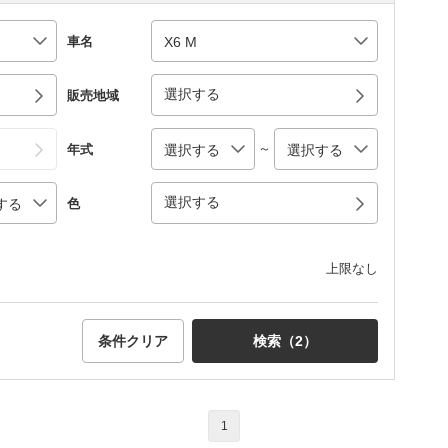
車名
選択する
販売地域
～
年式
選択する
色
上限なし
条件クリア
検索（
2
）
1