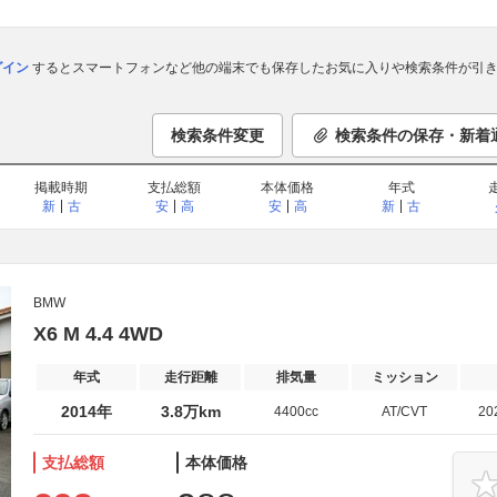
ログイン
するとスマートフォンなど他の端末でも保存したお気に入りや検索条件が引き
検索条件変更
検索条件の保存・新着
掲載時期
支払総額
本体価格
年式
新
古
安
高
安
高
新
古
BMW
X6 M 4.4 4WD
年式
走行距離
排気量
ミッション
2014年
3.8万km
4400cc
AT/CVT
20
支払総額
本体価格