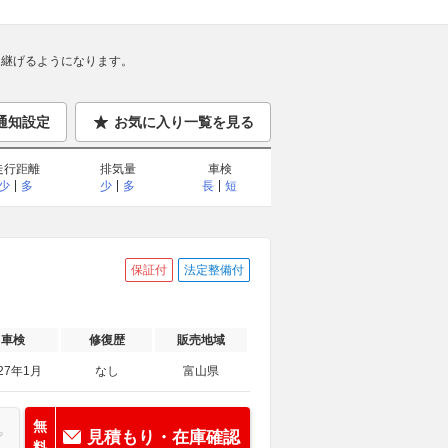
継げるようになります。
通知設定
お気に入り一覧を見る
走行距離
排気量
車検
少
多
少
多
長
短
保証付
法定整備付
車検
修復歴
販売地域
27年1月
なし
富山県
無
見積もり・在庫確認
料