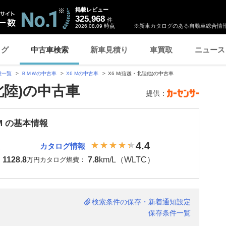
掲載レビュー
325,968
件
時点
※新車カタログのある自動車総合情報
2026.08.09
ログ
中古車検索
新車見積り
車買取
ニュース
種一覧
ＢＭＷの中古車
X6 Mの中古車
X6 M(信越・北陸他)の中古車
北陸)の中古車
提供：
 M の基本情報
4.4
カタログ情報
1128.8
7.8
km/L（WLTC）
：
万円
カタログ燃費：
検索条件の保存・新着通知設定
保存条件一覧