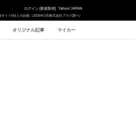
ログイン
[
新規取得
]
Yahoo! JAPAN
サイト5社との比較（2026年2月株式会社プラグ調べ）
オリジナル記事
マイカー