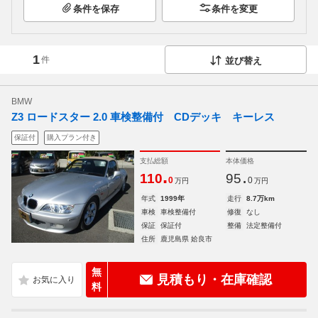
条件を保存
条件を変更
1
件
並び替え
BMW
Z3 ロードスター 2.0 車検整備付 CDデッキ キーレス
保証付
購入プラン付き
支払総額
本体価格
.
.
110
95
0
0
万円
万円
年式
1999年
走行
8.7万km
車検
車検整備付
修復
なし
保証
保証付
整備
法定整備付
住所
鹿児島県 姶良市
無
見積もり・在庫確認
料