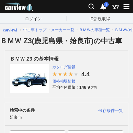
carview!
検索
通知
i
ログイン
ID新規取得
中古車トップ
メーカー一覧
ＢＭＷの車種一覧
ＢＭＷの
carview!
ＢＭＷ Z3(鹿児島県・姶良市)の中古車
ＢＭＷ Z3 の基本情報
カタログ情報
4.4
価格相場情報
148.9
平均本体価格：
万円
検索中の条件
保存条件一覧
姶良市