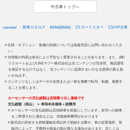
中古車トップへ
新車カタログ
Z3 ロードスター
Z3の中古車
carview!
BMW(BMW)
仕様・オプション・装備の詳細については各販売店にお問い合わせくださ
い。
当情報の内容は各社により予告なく変更されることがあります。また、(株)
リクルートおよびLINEヤフー株式会社は当コンテンツの完全性、無誤謬性
を保証するものではなく、当コンテンツに起因するいかなる損害の責も負
いかねます。
コンテンツもしくはデータの全部または一部を無断で転写、転載、複製す
ることを禁じます。
カーセンサーの支払総額は店頭乗り出し価格です
支払総額（税込） ＝ 車両本体価格＋諸費用
カーセンサーの支払総額は店頭納車を前提にしています。自宅への納車
をご希望された場合などは、別途納車費用がかかります
販売店の所在する所轄運輸支局以外で登録する際や、車の定置場所、登
録月によって、手数料や税金の額が異なる場合があります。詳しくは