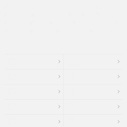
寒冷地仕様車
過給機設定モデル（ターボ・スーパーチャージャーなど)
ETC
CDプレーヤー
カーナビゲーション
禁煙車
法定整備付き
保証付き
エアバッグ
ディスチャージドランプ
支払総顔あり
クーポンあり
車両品質評価書付
新着車両