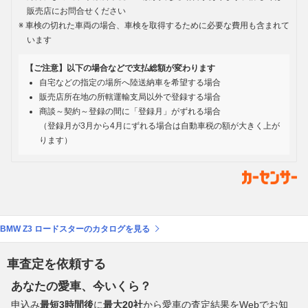
販売店にお問合せください
車検の切れた車両の場合、車検を取得するために必要な費用も含まれて
います
【ご注意】以下の場合などで支払総額が変わります
自宅などの指定の場所へ陸送納車を希望する場合
販売店所在地の所轄運輸支局以外で登録する場合
商談～契約～登録の間に「登録月」がずれる場合
（登録月が3月から4月にずれる場合は自動車税の額が大きく上が
ります）
BMW Z3 ロードスターのカタログを見る
車査定を依頼する
あなたの愛車、今いくら？
申込み
最短3時間後
に
最大20社
から愛車の査定結果をWebでお知