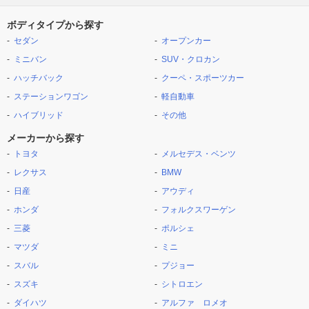
ボディタイプから探す
セダン
オープンカー
ミニバン
SUV・クロカン
ハッチバック
クーペ・スポーツカー
ステーションワゴン
軽自動車
ハイブリッド
その他
メーカーから探す
トヨタ
メルセデス・ベンツ
レクサス
BMW
日産
アウディ
ホンダ
フォルクスワーゲン
三菱
ポルシェ
マツダ
ミニ
スバル
プジョー
スズキ
シトロエン
ダイハツ
アルファ ロメオ