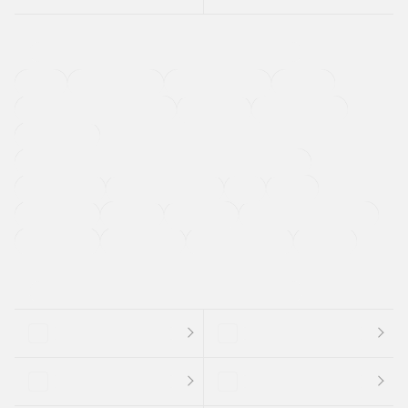
４ＷＤ
定期点検記録簿
ワンオーナーカー
福祉車両
メーカー系販売店取り扱い車
修復歴無し
アルミホイール
寒冷地仕様車
過給機設定モデル（ターボ・スーパーチャージャーなど)
ETC
CDプレーヤー
カーナビゲーション
禁煙車
法定整備付き
保証付き
エアバッグ
ディスチャージドランプ
支払総顔あり
クーポンあり
車両品質評価書付
新着車両