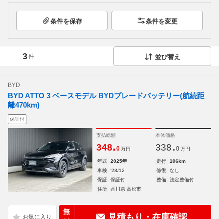
条件を保存
条件を変更
3
件
並び替え
BYD
BYD ATTO 3 ベースモデル BYDブレードバッテリー(航続距
離470km)
保証付
支払総額
本体価格
.
.
348
338
0
0
万円
万円
年式
2025年
走行
106km
車検
'28/12
修復
なし
保証
保証付
整備
法定整備付
住所
香川県 高松市
無
見積もり・在庫確認