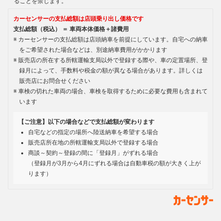
ることを禁じます。
カーセンサーの支払総額は店頭乗り出し価格です
支払総額（税込） ＝ 車両本体価格＋諸費用
カーセンサーの支払総額は店頭納車を前提にしています。自宅への納車
をご希望された場合などは、別途納車費用がかかります
販売店の所在する所轄運輸支局以外で登録する際や、車の定置場所、登
録月によって、手数料や税金の額が異なる場合があります。詳しくは
販売店にお問合せください
車検の切れた車両の場合、車検を取得するために必要な費用も含まれて
います
【ご注意】以下の場合などで支払総額が変わります
自宅などの指定の場所へ陸送納車を希望する場合
販売店所在地の所轄運輸支局以外で登録する場合
商談～契約～登録の間に「登録月」がずれる場合
（登録月が3月から4月にずれる場合は自動車税の額が大きく上が
ります）