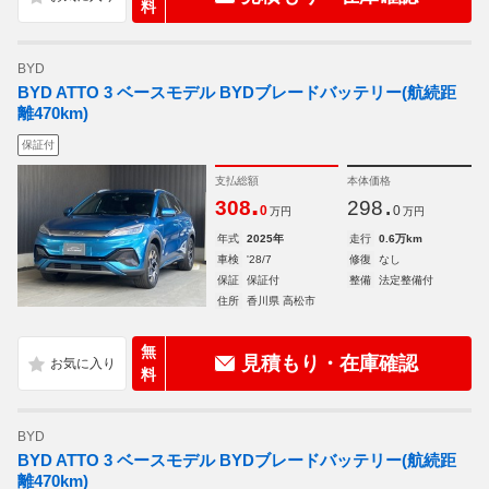
料
BYD
BYD ATTO 3 ベースモデル BYDブレードバッテリー(航続距
離470km)
保証付
支払総額
本体価格
.
.
308
298
0
0
万円
万円
年式
2025年
走行
0.6万km
車検
'28/7
修復
なし
保証
保証付
整備
法定整備付
住所
香川県 高松市
無
見積もり・在庫確認
料
BYD
BYD ATTO 3 ベースモデル BYDブレードバッテリー(航続距
離470km)