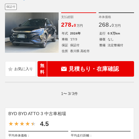
保証付
支払総額
本体価格
.
.
278
268
0
0
万円
万円
年式
2024年
走行
0.9万km
車検
'27/3
修復
なし
保証
保証付
整備
法定整備付
住所
香川県 高松市
無
見積もり・在庫確認
料
1
〜
3
/
3
件
BYD BYD ATTO 3 中古車相場
4.5
平均本体価格：
平均走行距離：