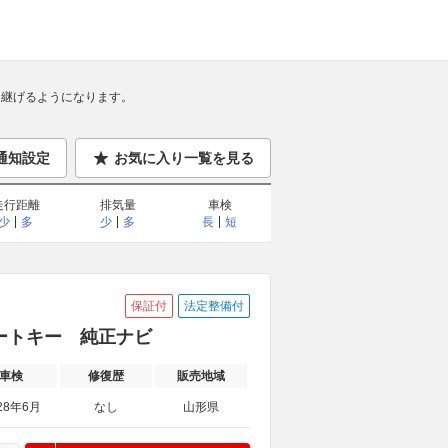
継げるようになります。
通知設定
お気に入り一覧を見る
走行距離
排気量
車検
少
多
少
多
長
短
保証付
法定整備付
マートキー 純正ナビ
車検
修復歴
販売地域
28年6月
なし
山形県