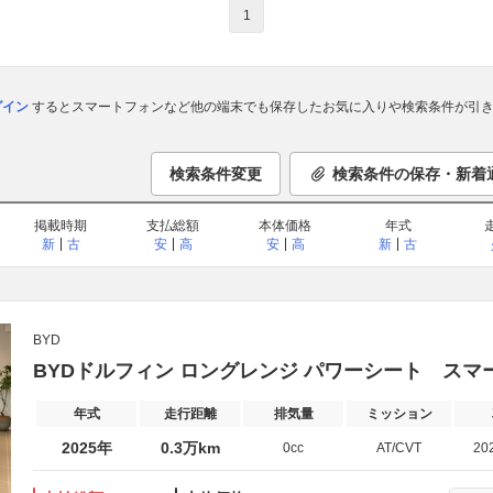
1
ログイン
するとスマートフォンなど他の端末でも保存したお気に入りや検索条件が引き
検索条件変更
検索条件の保存・新着
掲載時期
支払総額
本体価格
年式
新
古
安
高
安
高
新
古
BYD
BYDドルフィン ロングレンジ パワーシート ス
年式
走行距離
排気量
ミッション
2025年
0.3万km
0cc
AT/CVT
20