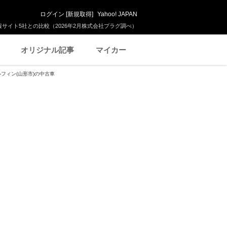
ログイン
[
新規取得
]
Yahoo! JAPAN
サイト5社との比較（2026年2月株式会社プラグ調べ）
オリジナル記事
マイカー
ルフィン(山形市)の中古車