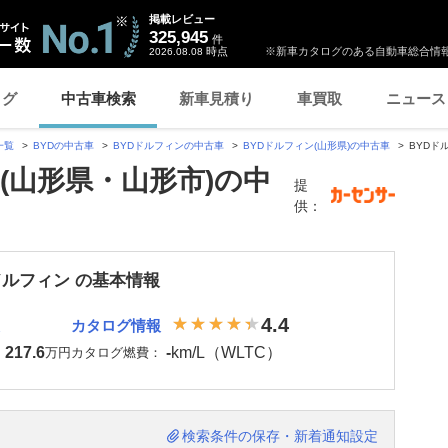
掲載レビュー
325,945
件
時点
※新車カタログのある自動車総合情報
2026.08.08
ログ
中古車検索
新車見積り
車買取
ニュース
一覧
BYDの中古車
BYDドルフィンの中古車
BYDドルフィン(山形県)の中古車
BYDド
ン(山形県・山形市)の中
提
供：
Dドルフィン の基本情報
4.4
カタログ情報
217.6
-
km/L（WLTC）
：
万円
カタログ燃費：
検索条件の保存・新着通知設定