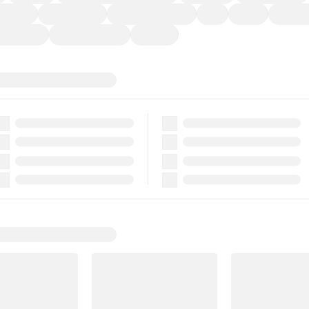
ーなど)
CDプレーヤー
カーナビゲーション
ETC
禁煙車
法定整備
ーポンあり
車両品質評価書付
新着車両