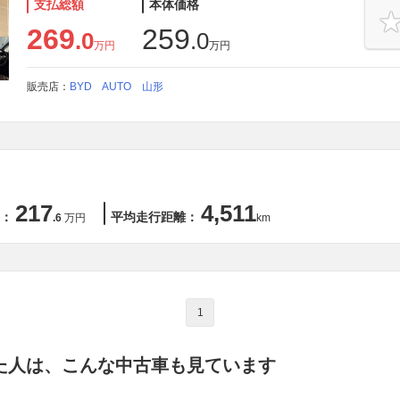
支払総額
本体価格
269
259
.0
.0
万円
万円
販売店：
BYD AUTO 山形
217
4,511
：
平均走行距離：
.6
万円
km
1
た人は、こんな中古車も見ています