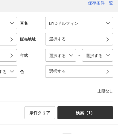
保存条件一覧
車名
選択する
販売地域
～
年式
選択する
色
上限なし
条件クリア
検索（
1
）